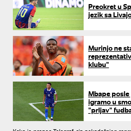
Preokret u Sp
jezik sa Liva
Murinjo ne st
reprezentativ
klubu"
Mbape posle p
igramo u smok
"prljav" fudb
Kako je preneo Telegraf, sin nekadašnjeg repr