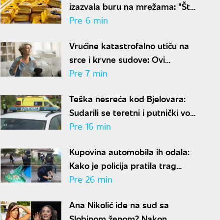
izazvala buru na mrežama: "Šta
zna čovek šta je 300 grama
Pre 6 min
žužua"
Vrućine katastrofalno utiču na
srce i krvne sudove: Ovi
simptomi su alarm za hitnu
Pre 7 min
reakciju
Teška nesreća kod Bjelovara:
Sudarili se teretni i putnički voz,
ima povređenih
Pre 16 min
Kupovina automobila ih odala:
Kako je policija pratila trag
novca posle ubistva piljara (73)
Pre 26 min
na Karaburmi
Ana Nikolić ide na sud sa
Slobinom ženom? Nakon