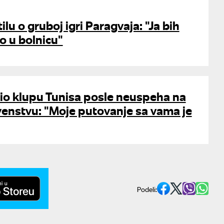
ilu o gruboj igri Paragvaja: "Ja bih
o u bolnicu"
io klupu Tunisa posle neuspeha na
enstvu: "Moje putovanje sa vama je
Podeli: