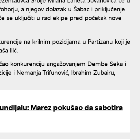
ohorju, a njegov dolazak u Šabac i priključenje
će se uključiti u rad ekipe pred početak nove
rencije na krilnim pozicijama u Partizanu koji je
a Ilić.
ačao konkurenciju angažovanjem Dembe Seka i
icije i Nemanja Trifunović, Ibrahim Zubairu,
undijalu: Marez pokušao da sabotira