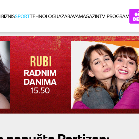
I
BIZNIS
SPORT
TEHNOLOGIJA
ZABAVA
MAGAZIN
TV PROGRAM
a napušta Partizan: