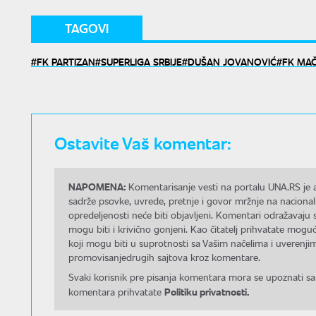
TAGOVI
FK PARTIZAN
SUPERLIGA SRBIJE
DUŠAN JOVANOVIĆ
FK MA
Ostavite Vaš komentar:
NAPOMENA:
Komentarisanje vesti na portalu UNA.RS je a
sadrže psovke, uvrede, pretnje i govor mržnje na nacional
opredeljenosti neće biti objavljeni. Komentari odražavaju 
mogu biti i krivično gonjeni. Kao čitatelj prihvatate mo
koji mogu biti u suprotnosti sa Vašim načelima i uverenjim
promovisanjedrugih sajtova kroz komentare.
Svaki korisnik pre pisanja komentara mora se upoznati sa
Politiku privatnosti.
komentara prihvatate