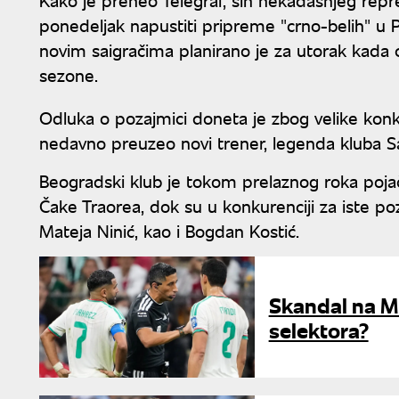
ponedeljak napustiti pripreme "crno-belih" u P
novim saigračima planirano je za utorak kada 
sezone.
Odluka o pozajmici doneta je zbog velike konku
nedavno preuzeo novi trener, legenda kluba Saš
Beogradski klub je tokom prelaznog roka poj
Čake Traorea, dok su u konkurenciji za iste poz
Mateja Ninić, kao i Bogdan Kostić.
Skandal na M
selektora?