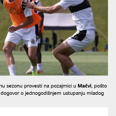
nu sezonu provesti na pozajmici u
Mačvi
, pošto
gli dogovor o jednogodišnjem ustupanju mladog