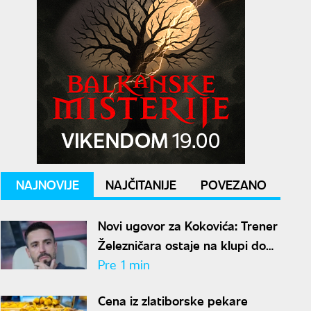
NAJNOVIJE
NAJČITANIJE
POVEZANO
Novi ugovor za Kokovića: Trener
Železničara ostaje na klupi do
2028. godine
Pre 1 min
Cena iz zlatiborske pekare