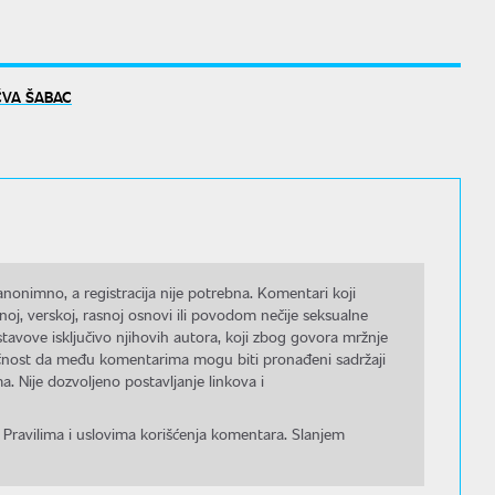
ČVA ŠABAC
nonimno, a registracija nije potrebna. Komentari koji
noj, verskoj, rasnoj osnovi ili povodom nečije seksualne
stavove isključivo njihovih autora, koji zbog govora mržnje
gućnost da među komentarima mogu biti pronađeni sadržaji
a. Nije dozvoljeno postavljanje linkova i
 Pravilima i uslovima korišćenja komentara. Slanjem