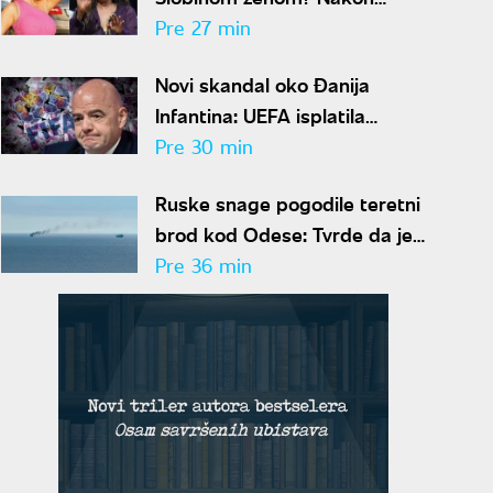
gnusnog vređanja, oglasio se
Pre 27 min
Jelenin advokat
Novi skandal oko Đanija
Infantina: UEFA isplatila
šestocifrenu sumu njegovoj
Pre 30 min
navodnoj ljubavnici
Ruske snage pogodile teretni
brod kod Odese: Tvrde da je
prevozio oružje i opremu za
Pre 36 min
Ukrajinu