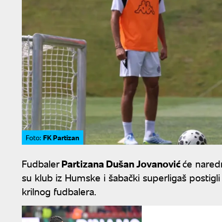
FK Partizan
Foto:
Fudbaler
Partizana Dušan Jovanović
će nared
su klub iz Humske i šabački superligaš posti
krilnog fudbalera.