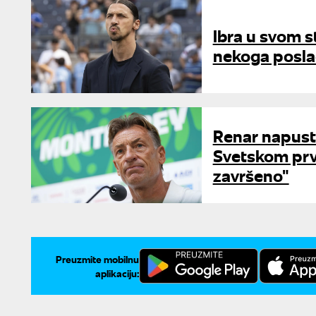
Ibra u svom st
nekoga posla
Renar napust
Svetskom prv
završeno"
Preuzmite mobilnu
aplikaciju: