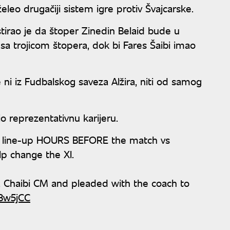
leo drugačiji sistem igre protiv Švajcarske.
tirao je da štoper Zinedin Belaid bude u
a sa trojicom štopera, dok bi Fares Šaibi imao
ni iz Fudbalskog saveza Alžira, niti od samog
o reprezentativnu karijeru.
ia line-up HOURS BEFORE the match vs
lp change the XI.
e, Chaibi CM and pleaded with the coach to
48w5jCC