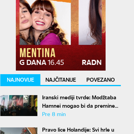
NAJNOVIJE
NAJČITANIJE
POVEZANO
Iranski mediji tvrde: Modžtaba
Hamnei mogao bi da premine
svakog trenutka
Pre 8 min
Pravo lice Holandije: Svi hrle u