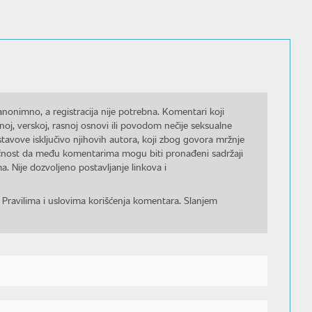
nonimno, a registracija nije potrebna. Komentari koji
noj, verskoj, rasnoj osnovi ili povodom nečije seksualne
stavove isključivo njihovih autora, koji zbog govora mržnje
gućnost da među komentarima mogu biti pronađeni sadržaji
a. Nije dozvoljeno postavljanje linkova i
 Pravilima i uslovima korišćenja komentara. Slanjem