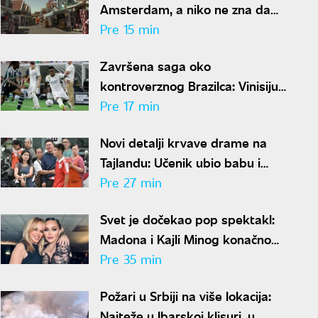
Amsterdam, a niko ne zna da
se na samo 30 minuta nalazi
Pre 15 min
ovo rajsko mesto
Završena saga oko
kontroverznog Brazilca: Vinisijus
Žunior još šest godina u Realu
Pre 17 min
Novi detalji krvave drame na
Tajlandu: Učenik ubio babu i
dedu pre pucnjave u školi,
Pre 27 min
ukupno osmoro mrtvih
Svet je dočekao pop spektakl:
Madona i Kajli Minog konačno
objavile zajedničku pesmu
Pre 35 min
Požari u Srbiji na više lokacija:
Najteže u Ibarskoj klisuri, u