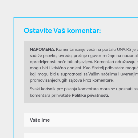
Ostavite Vaš komentar:
NAPOMENA:
Komentarisanje vesti na portalu UNA.RS je a
sadrže psovke, uvrede, pretnje i govor mržnje na nacional
opredeljenosti neće biti objavljeni. Komentari odražavaju 
mogu biti i krivično gonjeni. Kao čitatelj prihvatate mo
koji mogu biti u suprotnosti sa Vašim načelima i uverenjim
promovisanjedrugih sajtova kroz komentare.
Svaki korisnik pre pisanja komentara mora se upoznati sa
Politiku privatnosti.
komentara prihvatate