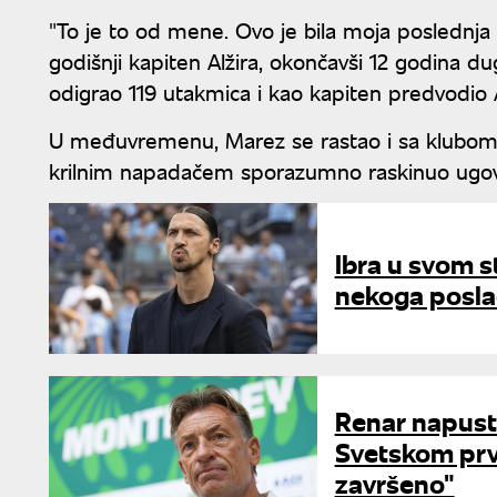
"To je to od mene. Ovo je bila moja poslednja 
godišnji kapiten Alžira, okončavši 12 godina d
odigrao 119 utakmica i kao kapiten predvodio Al
U međuvremenu, Marez se rastao i sa klubom. A
krilnim napadačem sporazumno raskinuo ugov
Ibra u svom st
nekoga posla
Renar napust
Svetskom prv
završeno"