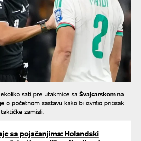
koliko sati pre utakmice sa
Švajcarskom na
e o početnom sastavu kako bi izvršio pritisak
aktičke zamisli.
aje sa pojačanjima: Holandski