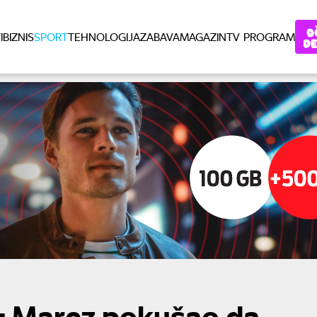
I
BIZNIS
SPORT
TEHNOLOGIJA
ZABAVA
MAGAZIN
TV PROGRAM
u: Marez pokušao da