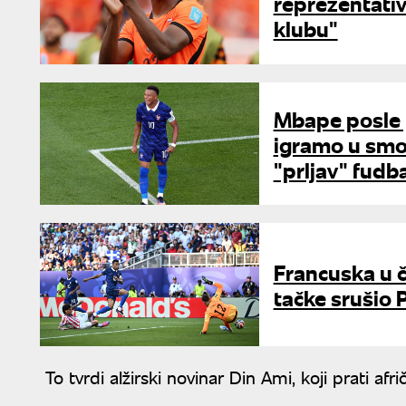
reprezentativ
klubu"
Mbape posle p
igramo u smok
"prljav" fudb
Francuska u č
tačke srušio 
To tvrdi alžirski novinar Din Ami, koji prati afr