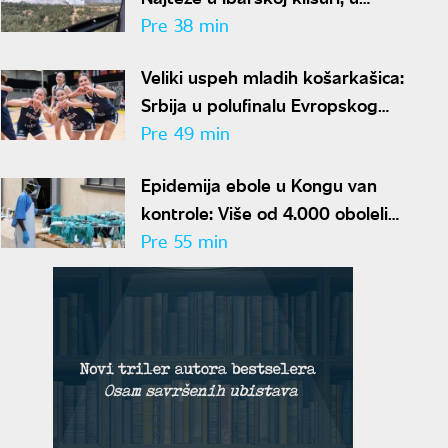
Deliblatskoj peščari mirnije
Pre 38 min
Veliki uspeh mladih košarkašica:
Srbija u polufinalu Evropskog
prvenstva
Pre 49 min
Epidemija ebole u Kongu van
kontrole: Više od 4.000 obolelih,
stopa smrtnosti skočila na
Pre 55 min
skoro 44 odsto