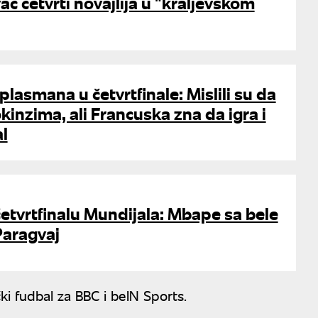
ac četvrti novajlija u "kraljevskom
lasmana u četvrtfinale: Mislili su da
inzima, ali Francuska zna da igra i
al
etvrtfinalu Mundijala: Mbape sa bele
Paragvaj
ički fudbal za BBC i beIN Sports.