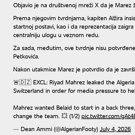
Objavio je na društvenoj mreži X da je Marez že
Prema njegovim tvrdnjama, kapiten Alžira insis
startnoj postavi, kao i da reprezentacija zaigr
centralniju ulogu u veznom redu.
Za sada, međutim, ove tvrdnje nisu potvrđene 
Petkovića.
Nakon utakmice Marez je potvrdio da je završi
🚨🇩🇿 EXCL: Riyad Mahrez leaked the Alger
Switzerland in order for media pressure to he
Mahrez wanted Belaid to start in a back thre
change the team. 💥 (1/2)
pic.twitter.com/gAt
— Dean Ammi (@AlgerianFooty)
July 4, 2026