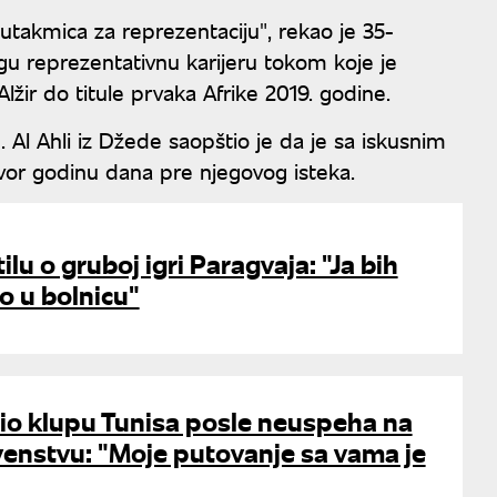
utakmica za reprezentaciju", rekao je 35-
ugu reprezentativnu karijeru tokom koje je
žir do titule prvaka Afrike 2019. godine.
l Ahli iz Džede saopštio je da je sa iskusnim
or godinu dana pre njegovog isteka.
ilu o gruboj igri Paragvaja: "Ja bih
o u bolnicu"
io klupu Tunisa posle neuspeha na
enstvu: "Moje putovanje sa vama je