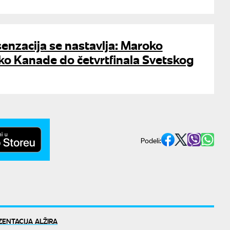
enzacija se nastavlja: Maroko
ko Kanade do četvrtfinala Svetskog
Podeli:
ENTACIJA ALŽIRA