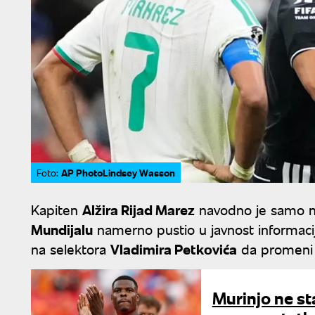
AP PhotoLindsey Wasson
Foto:
Kapiten
Alžira Rijad Marez
navodno je samo ne
Mundijalu
namerno pustio u javnost informacij
na selektora
Vladimira Petkovića
da promeni t
Murinjo ne st