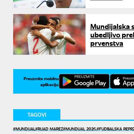
Mundijalska s
ubedljivo pre
prvenstva
Preuzmite mobilnu
aplikaciju:
TAGOVI
MUNDIJAL
RIJAD MAREZ
MUNDIJAL 2026.
FUDBALSKA REPRZ