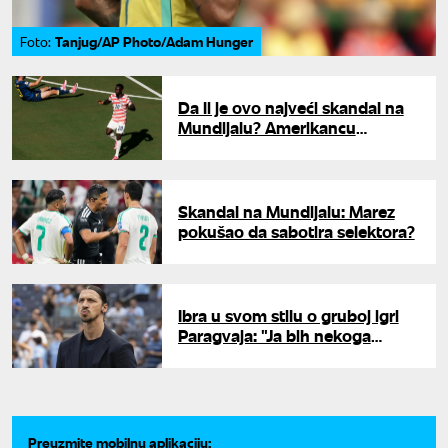
Tanjug/AP Photo/Adam Hunger
Foto:
Da li je ovo najveći skandal na
Mundijalu? Amerikancu
poništen crveni karton
Skandal na Mundijalu: Marez
pokušao da sabotira selektora?
Ibra u svom stilu o gruboj igri
Paragvaja: "Ja bih nekoga
poslao u bolnicu"
Preuzmite mobilnu aplikaciju: