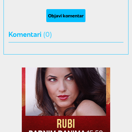
Objavi komentar
Komentari
(0)