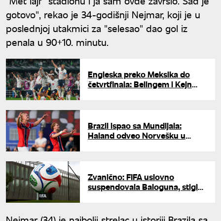
"Met lajf" stadionu i ja sam ovde završio. Sad je
gotovo", rekao je 34-godišnji Nejmar, koji je u
poslednjoj utakmici za "selesao" dao gol iz
penala u 90+10. minutu.
Engleska preko Meksika do
četvrtfinala: Belingem i Kejn
zakazali okršaj sa Norveškom
Brazil ispao sa Mundijala:
Haland odveo Norvešku u
četvrtfinale
Zvanično: FIFA uslovno
suspendovala Baloguna, stigla
zahvalnica od Trampa
Nejmar (34) je najbolji strelac u istoriji Brazila sa