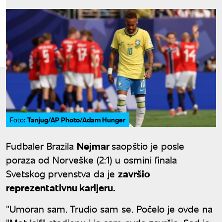
Tanjug/AP Photo/Adam Hunger
Foto:
Fudbaler Brazila
Nejmar
saopštio je posle
poraza od Norveške (2:1) u osmini finala
Svetskog prvenstva da je
završio
reprezentativnu karijeru.
"Umoran sam. Trudio sam se. Počelo je ovde na