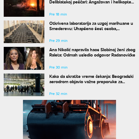
Deliblatskoj peščari: Angažovan i helikopter
Mi-17
Pre 18 min
Otkrivena laboratorija za uzgoj marihuane u
Smederevu: Uhapšeno šest osoba,
zaplenjeno pola tone opojne droge
Pre 29 min
Ana Nikolić napravila haos Slobinoj ženi zbog
Raleta: Odmah usledio odgovor Radanovićke
Pre 30 min
Kako da skratite vreme čekanja: Beogradski
aerodrom objavio važne preporuke za
putnike
Pre 32 min