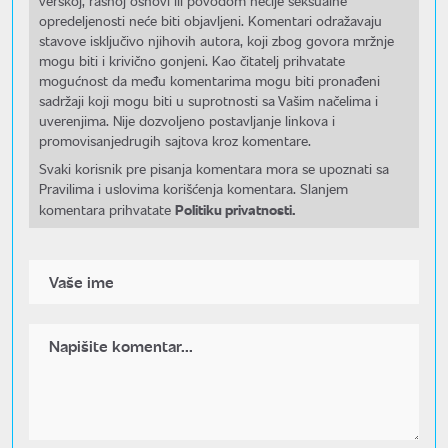
verskoj, rasnoj osnovi ili povodom nečije seksualne
opredeljenosti neće biti objavljeni. Komentari odražavaju
stavove isključivo njihovih autora, koji zbog govora mržnje
mogu biti i krivično gonjeni. Kao čitatelj prihvatate
mogućnost da među komentarima mogu biti pronađeni
sadržaji koji mogu biti u suprotnosti sa Vašim načelima i
uverenjima. Nije dozvoljeno postavljanje linkova i
promovisanjedrugih sajtova kroz komentare.
Svaki korisnik pre pisanja komentara mora se upoznati sa
Pravilima i uslovima korišćenja komentara. Slanjem
Politiku privatnosti.
komentara prihvatate