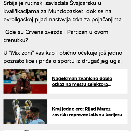
Srbija je rutinski savladala Švajcarsku u
kvalifikacijama za Mundobasket, dok se na
evroligaškoj pijaci nastavlja trka za pojačanjima.
Gde su Crvena zvezda i Partizan u ovom
trenutku?
U "Mix zoni" vas kao i obično očekuje još jedno
poznato lice i priča o sportu iz drugačijeg ugla.
Nagelsman zvanično dobio
otkaz na mestu selektora
Nemačke: "Zaista me boli što
smo vas razočarali"
Kraj jedne ere: Rijad Marez
završio reprezentativnu karijeru