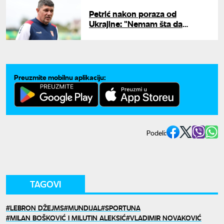
Petrić nakon poraza od
Ukrajine: "Nemam šta da
zamerim momcima"
Preuzmite mobilnu aplikaciju:
Podeli:
TAGOVI
LEBRON DŽEJMS
MUNDIJAL
SPORTUNA
MILAN BOŠKOVIĆ I MILUTIN ALEKSIĆ
VLADIMIR NOVAKOVIĆ