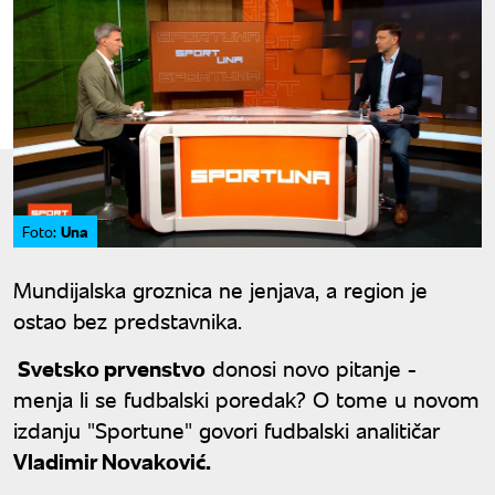
Una
Foto:
Mundijalska groznica ne jenjava, a region je
ostao bez predstavnika.
Svetsko prvenstvo
donosi novo pitanje -
menja li se fudbalski poredak? O tome u novom
izdanju "Sportune" govori fudbalski analitičar
Vladimir Novaković.