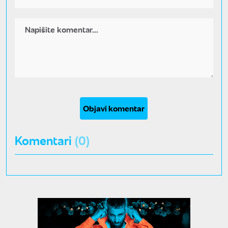
Objavi komentar
Komentari
(0)