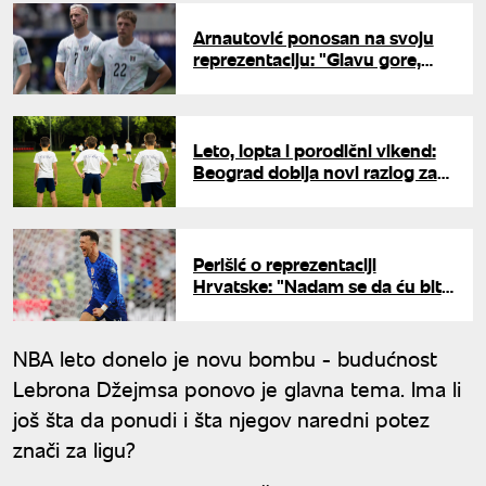
Arnautović ponosan na svoju
reprezentaciju: "Glavu gore,
ponovo smo ispisali istoriju"
Leto, lopta i porodični vikend:
Beograd dobija novi razlog za
sportsko okupljanje
Perišić o reprezentaciji
Hrvatske: "Nadam se da ću biti
spreman i za jesen"
NBA leto donelo je novu bombu - budućnost
Lebrona Džejmsa ponovo je glavna tema. Ima li
još šta da ponudi i šta njegov naredni potez
znači za ligu?