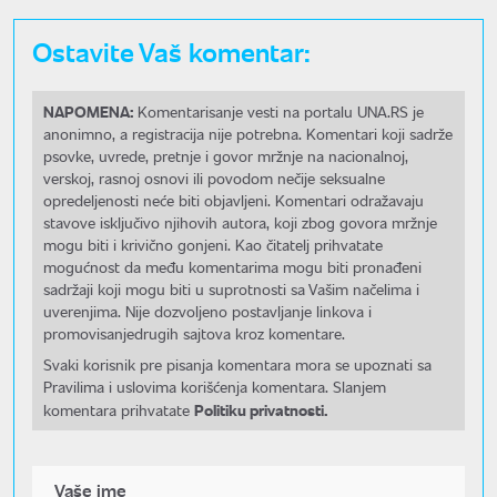
Ostavite Vaš komentar:
NAPOMENA:
Komentarisanje vesti na portalu UNA.RS je
anonimno, a registracija nije potrebna. Komentari koji sadrže
psovke, uvrede, pretnje i govor mržnje na nacionalnoj,
verskoj, rasnoj osnovi ili povodom nečije seksualne
opredeljenosti neće biti objavljeni. Komentari odražavaju
stavove isključivo njihovih autora, koji zbog govora mržnje
mogu biti i krivično gonjeni. Kao čitatelj prihvatate
mogućnost da među komentarima mogu biti pronađeni
sadržaji koji mogu biti u suprotnosti sa Vašim načelima i
uverenjima. Nije dozvoljeno postavljanje linkova i
promovisanjedrugih sajtova kroz komentare.
Svaki korisnik pre pisanja komentara mora se upoznati sa
Pravilima i uslovima korišćenja komentara. Slanjem
Politiku privatnosti.
komentara prihvatate