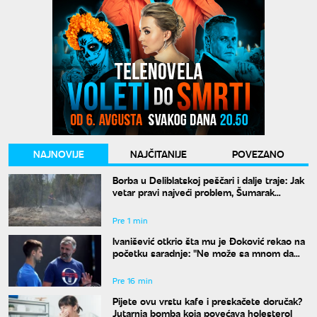
NAJNOVIJE
NAJČITANIJE
POVEZANO
Borba u Deliblatskoj peščari i dalje traje: Jak
vetar pravi najveći problem, Šumarak
odbranjen
Pre 1 min
Ivanišević otkrio šta mu je Đoković rekao na
početku saradnje: "Ne može sa mnom da
radi onaj ko ne razume moja ludila"
Pre 16 min
Pijete ovu vrstu kafe i preskačete doručak?
Jutarnja bomba koja povećava holesterol