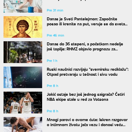
Pre 31 min
Danas je Sveti Pantelejmon: Započnite
posao ili krenite na put, veruje se da svetac
blagosilja svaki rad
Pre 46 min
Danas do 36 stepeni, a početkom nedelje
još toplije: RHMZ objavio prognozu za
naredne dane
Pre 1 h
Ruski naučnici razvijaju "svemirsku reciklažu":
Otpad pretvaraju u tečnost i sivu vodu
Pre 8 h
Jokić ostaje bez još jednog saigrača? Četiri
NBA ekipe stale u red za Votsona
Pre 8 h
Mnogi parovi o ovome ćute: Iskren razgovor
o intimnom životu jača vezu i donosi veću
bliskost