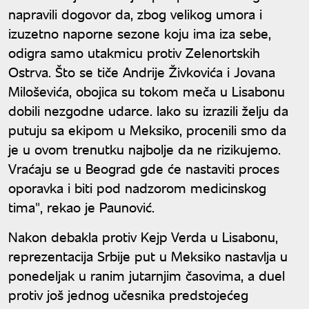
napravili dogovor da, zbog velikog umora i
izuzetno naporne sezone koju ima iza sebe,
odigra samo utakmicu protiv Zelenortskih
Ostrva. Što se tiče Andrije Živkovića i Jovana
Miloševića, obojica su tokom meča u Lisabonu
dobili nezgodne udarce. Iako su izrazili želju da
putuju sa ekipom u Meksiko, procenili smo da
je u ovom trenutku najbolje da ne rizikujemo.
Vraćaju se u Beograd gde će nastaviti proces
oporavka i biti pod nadzorom medicinskog
tima", rekao je Paunović.
Nakon debakla protiv Kejp Verda u Lisabonu,
reprezentacija Srbije put u Meksiko nastavlja u
ponedeljak u ranim jutarnjim časovima, a duel
protiv još jednog učesnika predstojećeg