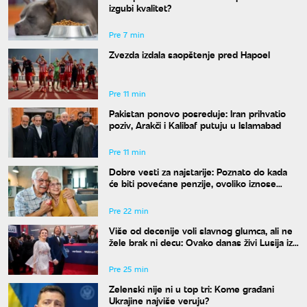
izgubi kvalitet?
Pre 7 min
Zvezda izdala saopštenje pred Hapoel
Pre 11 min
Pakistan ponovo posreduje: Iran prihvatio
poziv, Arakči i Kalibaf putuju u Islamabad
Pre 11 min
Dobre vesti za najstarije: Poznato do kada
će biti povećane penzije, ovoliko iznose
novčani pokloni
Pre 22 min
Više od decenije voli slavnog glumca, ali ne
žele brak ni decu: Ovako danas živi Lusija iz
serije "Voleti do smrti"
Pre 25 min
Zelenski nije ni u top tri: Kome građani
Ukrajine najviše veruju?