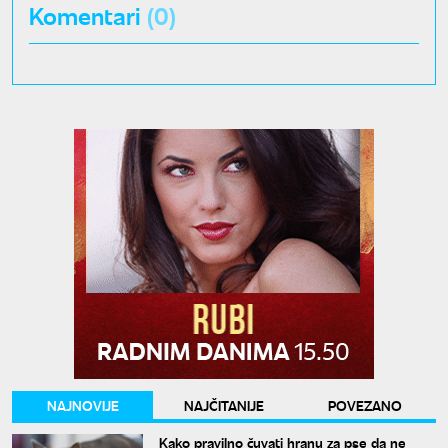
Komentari
(0)
NAJNOVIJE
NAJČITANIJE
POVEZANO
Kako pravilno čuvati hranu za pse da ne