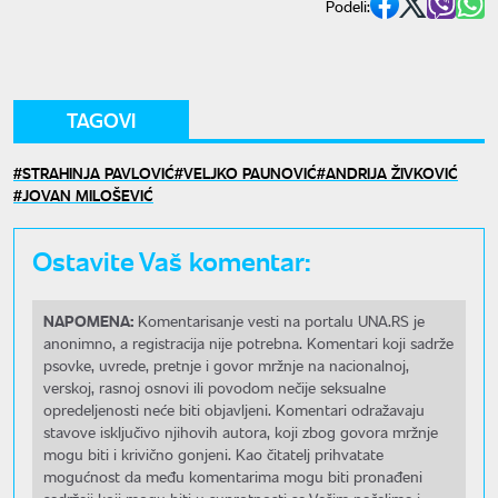
Podeli:
TAGOVI
STRAHINJA PAVLOVIĆ
VELJKO PAUNOVIĆ
ANDRIJA ŽIVKOVIĆ
JOVAN MILOŠEVIĆ
Ostavite Vaš komentar:
NAPOMENA:
Komentarisanje vesti na portalu UNA.RS je
anonimno, a registracija nije potrebna. Komentari koji sadrže
psovke, uvrede, pretnje i govor mržnje na nacionalnoj,
verskoj, rasnoj osnovi ili povodom nečije seksualne
opredeljenosti neće biti objavljeni. Komentari odražavaju
stavove isključivo njihovih autora, koji zbog govora mržnje
mogu biti i krivično gonjeni. Kao čitatelj prihvatate
mogućnost da među komentarima mogu biti pronađeni