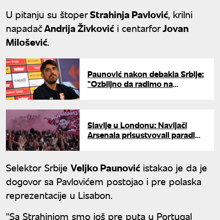
U pitanju su štoper
Strahinja Pavlović
, krilni
napadač
Andrija Živković
i centarfor
Jovan
Milošević
.
Paunović nakon debakla Srbije:
"Ozbiljno da radimo na
taktičkoj disciplini i zrelosti"
Slavlje u Londonu: Navijači
Arsenala prisustvovali paradi
povodom titule u Premijer ligi
Selektor Srbije
Veljko Paunović
istakao je da je
dogovor sa Pavlovićem postojao i pre polaska
reprezentacije u Lisabon.
"Sa Strahinjom smo još pre puta u Portugal