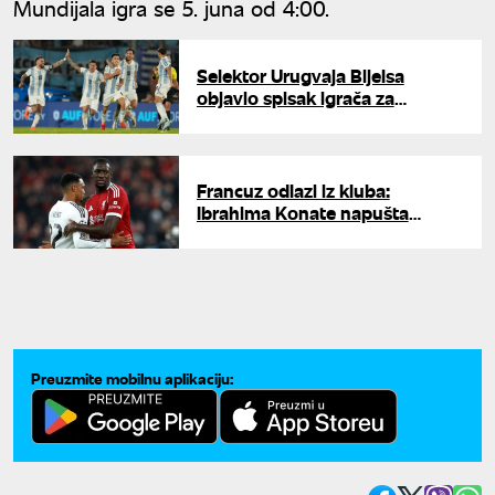
Mundijala igra se 5. juna od 4:00.
Selektor Urugvaja Bijelsa
objavio spisak igrača za
Mundijal: Muslera peti put na
Mundijalu
Francuz odlazi iz kluba:
Ibrahima Konate napušta
Liverpul
Preuzmite mobilnu aplikaciju: