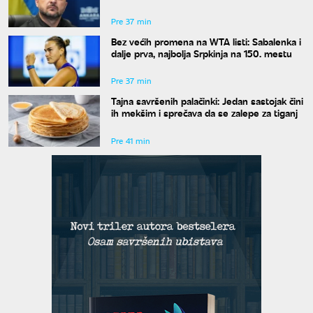
Pre 37 min
Bez većih promena na WTA listi: Sabalenka i
dalje prva, najbolja Srpkinja na 150. mestu
Pre 37 min
Tajna savršenih palačinki: Jedan sastojak čini
ih mekšim i sprečava da se zalepe za tiganj
Pre 41 min