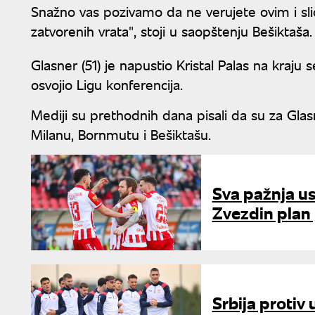
Snažno vas pozivamo da ne verujete ovim i sli
zatvorenih vrata", stoji u saopštenju Bešiktaša.
Glasner (51) je napustio Kristal Palas na kraj
osvojio Ligu konferencija.
Mediji su prethodnih dana pisali da su za Glas
Milanu, Bornmutu i Bešiktašu.
Sva pažnja u
Zvezdin plan
Srbija protiv