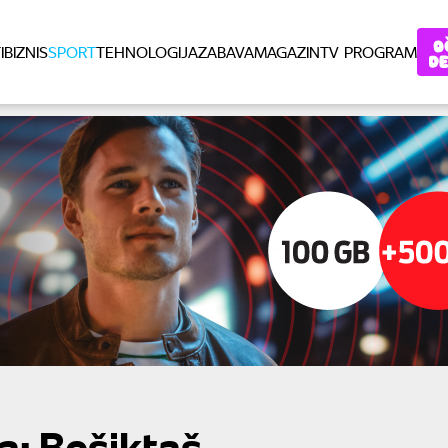
I
BIZNIS
SPORT
TEHNOLOGIJA
ZABAVA
MAGAZIN
TV PROGRAM
a: Bešiktaš