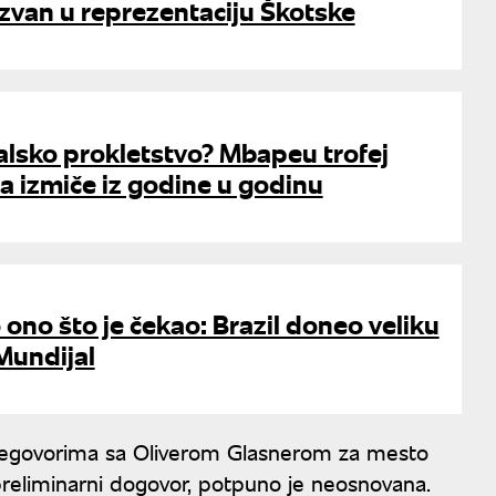
van u reprezentaciju Škotske
alsko prokletstvo? Mbapeu trofej
 izmiče iz godine u godinu
ono što je čekao: Brazil doneo veliku
Mundijal
u pregovorima sa Oliverom Glasnerom za mesto
preliminarni dogovor, potpuno je neosnovana.