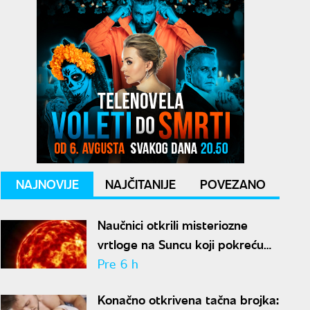
NAJNOVIJE
NAJČITANIJE
POVEZANO
Naučnici otkrili misteriozne
vrtloge na Suncu koji pokreću
solarne baklje
Pre 6 h
Konačno otkrivena tačna brojka: