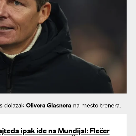
s dolazak
Olivera Glasnera
na mesto trenera.
jteda ipak ide na Mundijal: Flečer