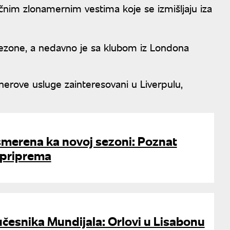
čnim zlonamernim vestima koje se izmišljaju iza
u sezone, a nedavno je sa klubom iz Londona
nerove usluge zainteresovani u Liverpulu,
smerena ka novoj sezoni: Poznat
 priprema
 učesnika Mundijala: Orlovi u Lisabonu