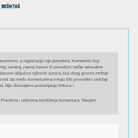
 BEŠIKTAŠ
nonimno, a registracija nije potrebna. Komentari koji
noj, verskoj, rasnoj osnovi ili povodom nečije seksualne
stavove isključivo njihovih autora, koji zbog govora mržnje
gućnost da među komentarima mogu biti pronađeni sadržaji
a. Nije dozvoljeno postavljanje linkova i
 Pravilima i uslovima korišćenja komentara. Slanjem