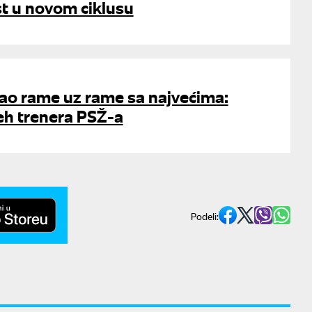
est u novom ciklusu
tao rame uz rame sa najvećima:
peh trenera PSŽ-a
Podeli: