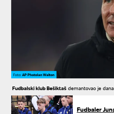
AP PhotoIan Walton
Foto:
Fudbalski klub Bešiktaš
demantovao je dana
Fudbaler Juna