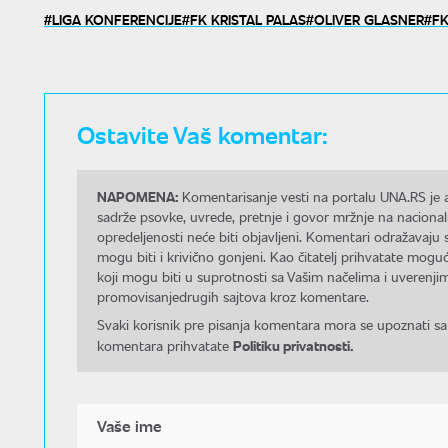
LIGA KONFERENCIJE
FK KRISTAL PALAS
OLIVER GLASNER
FK
Ostavite Vaš komentar:
NAPOMENA:
Komentarisanje vesti na portalu UNA.RS je a
sadrže psovke, uvrede, pretnje i govor mržnje na nacional
opredeljenosti neće biti objavljeni. Komentari odražavaju 
mogu biti i krivično gonjeni. Kao čitatelj prihvatate mo
koji mogu biti u suprotnosti sa Vašim načelima i uverenjim
promovisanjedrugih sajtova kroz komentare.
Svaki korisnik pre pisanja komentara mora se upoznati sa
Politiku privatnosti.
komentara prihvatate