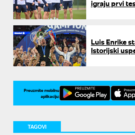
igraju prvi t
Luis Enrike s
Istorijski us
Preuzmite mobilnu
aplikaciju:
TAGOVI