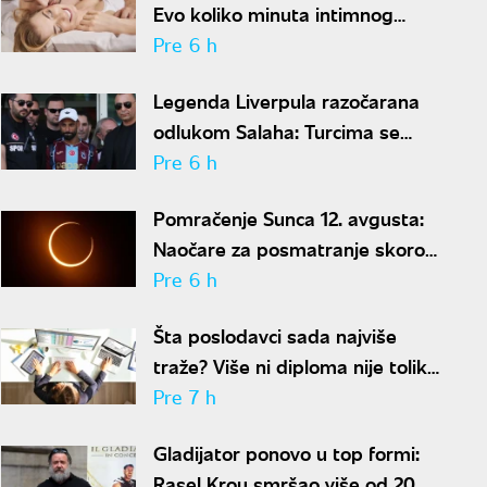
Evo koliko minuta intimnog
odnosa je ženi potrebno da bi
Pre 6 h
bila potpuno zadovoljna
Legenda Liverpula razočarana
odlukom Salaha: Turcima se
neće dopasti ove reči
Pre 6 h
Pomračenje Sunca 12. avgusta:
Naočare za posmatranje skoro
rasprodate
Pre 6 h
Šta poslodavci sada najviše
traže? Više ni diploma nije toliko
važna
Pre 7 h
Gladijator ponovo u top formi:
Rasel Krou smršao više od 20