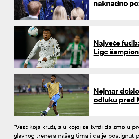
naknadno poz
Najveće fudb
Lige šampiona
Nejmar dobio 
odluku pred 
"Vest koja kruži, a u kojoj se tvrdi da smo 
glavnog trenera našeg tima i da je postignut 