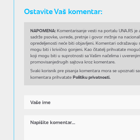
Ostavite Vaš komentar:
NAPOMENA:
Komentarisanje vesti na portalu UNA.RS je a
sadrže psovke, uvrede, pretnje i govor mržnje na nacional
opredeljenosti neće biti objavljeni. Komentari odražavaju 
mogu biti i krivično gonjeni. Kao čitatelj prihvatate mo
koji mogu biti u suprotnosti sa Vašim načelima i uverenjim
promovisanjedrugih sajtova kroz komentare.
Svaki korisnik pre pisanja komentara mora se upoznati sa
Politiku privatnosti.
komentara prihvatate