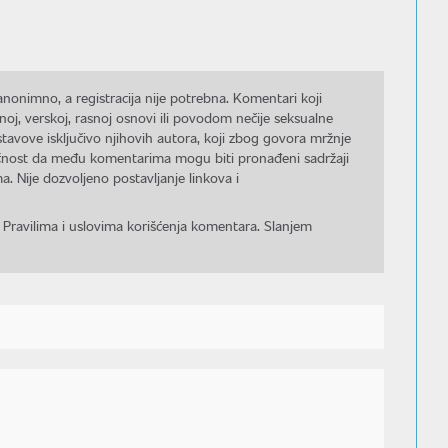
nonimno, a registracija nije potrebna. Komentari koji
noj, verskoj, rasnoj osnovi ili povodom nečije seksualne
stavove isključivo njihovih autora, koji zbog govora mržnje
gućnost da među komentarima mogu biti pronađeni sadržaji
a. Nije dozvoljeno postavljanje linkova i
 Pravilima i uslovima korišćenja komentara. Slanjem