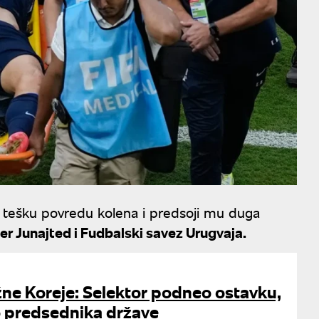
e tešku povredu kolena i predsoji mu duga
r Junajted i Fudbalski savez Urugvaja.
ne Koreje: Selektor podneo ostavku,
 predsednika države