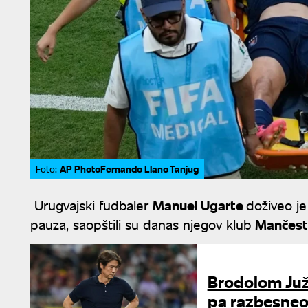
AP PhotoFernando Llano Tanjug
Foto:
Urugvajski fudbaler
Manuel Ugarte
doživeo j
pauza, saopštili su danas njegov klub
Mančeste
Brodolom Juž
pa razbesneo