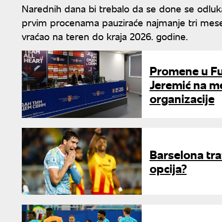
Narednih dana bi trebalo da se done se odluka
prvim procenama pauziraće najmanje tri mesec
vraćao na teren do kraja 2026. godine.
Promene u Fu
Jeremić na m
organizacije
Barselona tra
opcija?