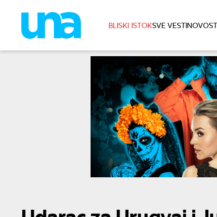
BLISKI ISTOK
SVE VESTI
NOVOST
Udarac za Urugvaj i J