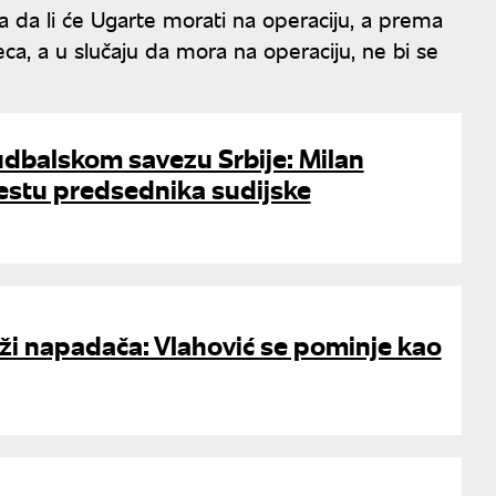
 da li će Ugarte morati na operaciju, a prema
a, a u slučaju da mora na operaciju, ne bi se
dbalskom savezu Srbije: Milan
estu predsednika sudijske
ži napadača: Vlahović se pominje kao