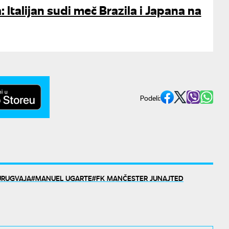
 Italijan sudi meč Brazila i Japana na
Podeli:
URUGVAJA
MANUEL UGARTE
FK MANČESTER JUNAJTED