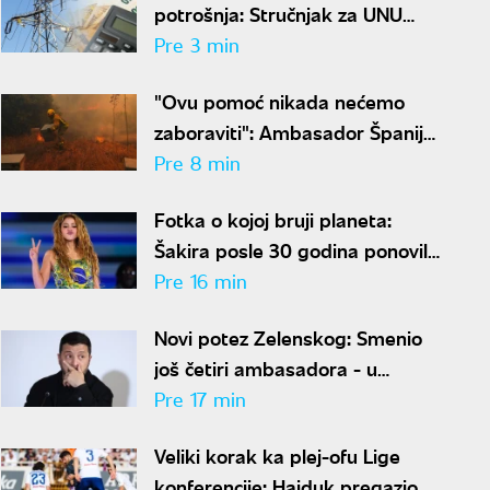
potrošnja: Stručnjak za UNU
otkriva kako uštedeti struju
Pre 3 min
"Ovu pomoć nikada nećemo
zaboraviti": Ambasador Španije
zahvalio Srbiji na borbi protiv
Pre 8 min
požara
Fotka o kojoj bruji planeta:
Šakira posle 30 godina ponovila
istu pozu, ljudi u čudu - "Kako je
Pre 16 min
moguće"
Novi potez Zelenskog: Smenio
još četiri ambasadora - u
Hrvatskoj, Albaniji, Crnoj Gori i
Pre 17 min
Pakistanu
Veliki korak ka plej-ofu Lige
konferencije: Hajduk pregazio