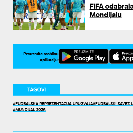
FIFA odabrala:
Mondijalu
Preuzmite mobilnu
aplikaciju:
TAGOVI
FUDBALSKA REPREZENTACIJA URUGVAJA
FUDBALSKI SAVEZ 
MUNDIJAL 2026.