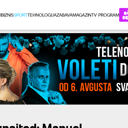
I
BIZNIS
SPORT
TEHNOLOGIJA
ZABAVA
MAGAZIN
TV PROGRAM
unajted: Manuel