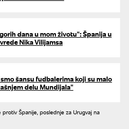
gorih dana u mom životu": Španija u
vrede Nika Vilijamsa
i smo šansu fudbalerima koji su malo
dašnjem delu Mundijala"
protiv Španije, poslednje za Urugvaj na