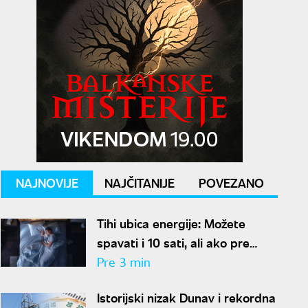
NAJNOVIJE
NAJČITANIJE
POVEZANO
Tihi ubica energije: Možete
spavati i 10 sati, ali ako pre
kreveta radite ovo, organizam
Pre 3 min
vam se neće oporaviti
Istorijski nizak Dunav i rekordna