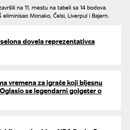
vršili na 11. mestu na tabeli sa 14 bodova.
eliminisao Monako, Čelsi, Liverpul i Bajern.
rselona dovela reprezentativca
a vremena za igrače koji bljesnu
Oglasio se legendarni golgeter o