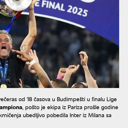
večeras od 18 časova u Budimpešti u finalu Lige
 šampiona
, pošto je ekipa iz Pariza prošle godine
kmičenja ubedljivo pobedila Inter iz Milana sa