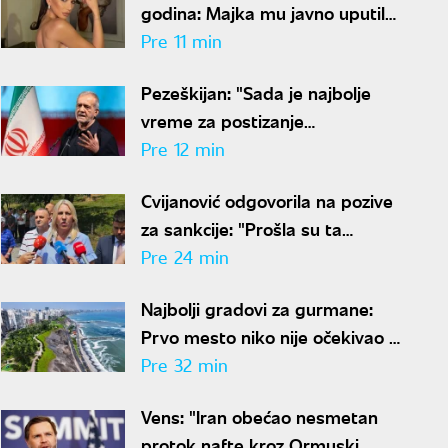
godina: Majka mu javno uputila
čestitku o kojoj se priča
Pre 11 min
Pezeškijan: "Sada je najbolje
vreme za postizanje
sporazuma"
Pre 12 min
Cvijanović odgovorila na pozive
za sankcije: "Prošla su ta
vremena"
Pre 24 min
Najbolji gradovi za gurmane:
Prvo mesto niko nije očekivao -
ovde nećete ostati gladni
Pre 32 min
Vens: "Iran obećao nesmetan
protok nafte kroz Ormuski