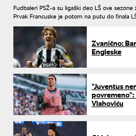
Fudbaleri PSŽ-a su ligaški deo LŠ ove sezone za
Prvak Francuske je potom na putu do finala LŠ 
Zvanično: Ba
Engleske
"Juventus nem
povremeno": 
Vlahoviću