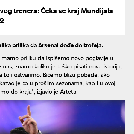
ovog trenera: Čeka se kraj Mundijala
ao
lika prilika da Arsenal dođe do trofeja.
, imamo priliku da ispišemo novo poglavlje u
ve nas, znamo koliko je teško pisati novu istoriju,
 da to i ostvarimo. Bićemo blizu pobede, ako
azao je to u prošlim sezonama, kao i u ovoj
 do kraja", izjavio je Arteta.