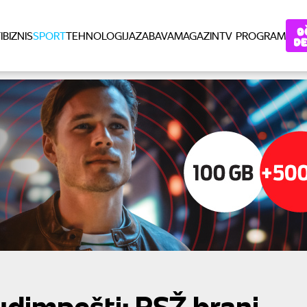
I
BIZNIS
SPORT
TEHNOLOGIJA
ZABAVA
MAGAZIN
TV PROGRAM
udimpešti: PSŽ brani