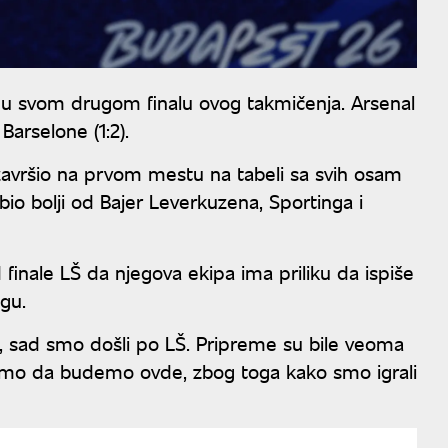
u svom drugom finalu ovog takmičenja. Arsenal
Barselone (1:2).
završio na prvom mestu na tabeli sa svih osam
bio bolji od Bajer Leverkuzena, Sportinga i
 finale LŠ da njegova ekipa ima priliku da ispiše
igu.
ne, sad smo došli po LŠ. Pripreme su bile veoma
ili smo da budemo ovde, zbog toga kako smo igrali