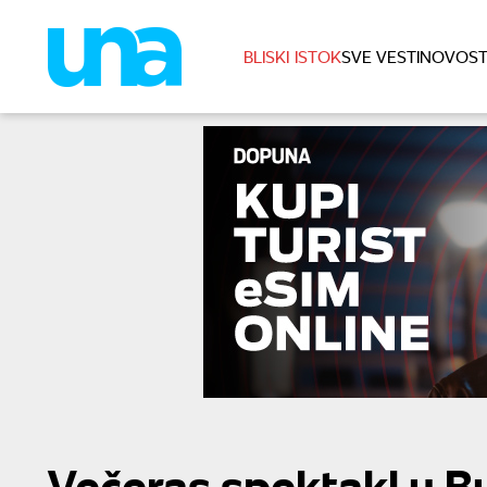
BLISKI ISTOK
SVE VESTI
NOVOST
Večeras spektakl u B