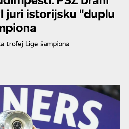
 juri istorijsku "duplu
ampiona
za trofej Lige šampiona