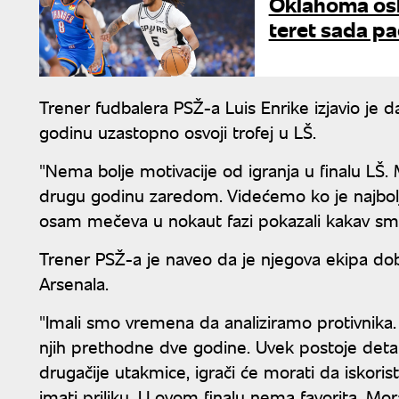
Oklahoma osla
teret sada p
Trener fudbalera PSŽ-a Luis Enrike izjavio je 
godinu uzastopno osvoji trofej u LŠ.
"Nema bolje motivacije od igranja u finalu LŠ.
drugu godinu zaredom. Videćemo ko je najbolj
osam mečeva u nokaut fazi pokazali kakav smo 
Trener PSŽ-a je naveo da je njegova ekipa dobr
Arsenala.
"Imali smo vremena da analiziramo protivnika. 
njih prethodne dve godine. Uvek postoje detal
drugačije utakmice, igrači će morati da iskor
imati priliku. U ovom finalu nema favorita. Mora