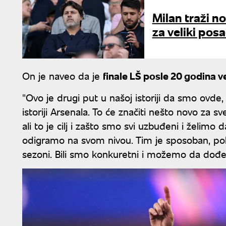
Milan traži n
za veliki pos
On je naveo da je
finale LŠ posle 20 godina ve
"Ovo je drugi put u našoj istoriji da smo ovde
istoriji Arsenala. To će značiti nešto novo za s
ali to je cilj i zašto smo svi uzbuđeni i želimo
odigramo na svom nivou. Tim je sposoban, pok
sezoni. Bili smo konkuretni i možemo da dođemo