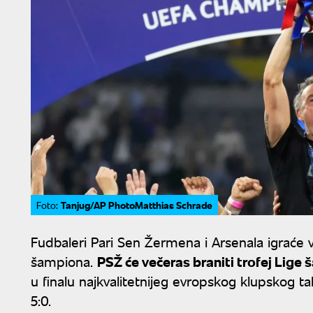
Tanjug/AP PhotoMatthias Schrade
Foto:
Fudbaleri Pari Sen Žermena i Arsenala igraće 
šampiona.
PSŽ će večeras braniti trofej Lige
u finalu najkvalitetnijeg evropskog klupskog ta
5:0.