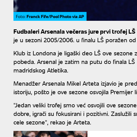
Franck Fife/Pool Photo via AP
Foto:
Fudbaleri Arsenala večeras jure prvi trofej LŠ
je u sezoni 2005/2006. u finalu LŠ poražen od 
Klub iz Londona je ligaški deo LŠ ove sezone 
pobeda. Arsenal je zatim na putu do finala LŠ 
madridskog Atletika.
Menadžer Arsenala Mikel Arteta izjavio je pred
istoriju, pošto je ove sezone osvojila Premijer l
"Jedan veliki trofej smo već osvojili ove sezo
dobre, igrači su fokusirani i pozitivni. Zasluž
cele sezone", rekao je Arteta.