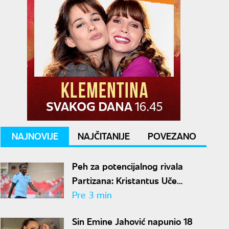
NAJNOVIJE
NAJČITANIJE
POVEZANO
Peh za potencijalnog rivala
Partizana: Kristantus Uče
propustiće celu sezonu zbog
Pre 3 min
teške povede kolena
Sin Emine Jahović napunio 18