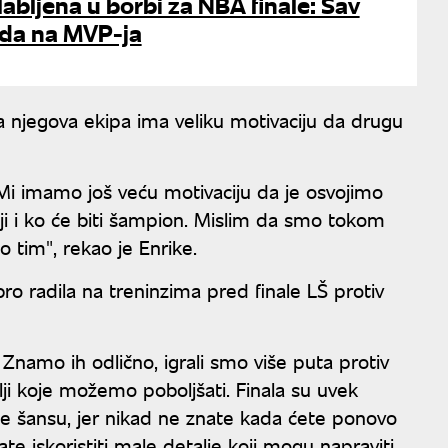
bljena u borbi za NBA finale: Sav
ada na MVP-ja
da njegova ekipa ima veliku motivaciju da drugu
 Mi imamo još veću motivaciju da je osvojimo
i i ko će biti šampion. Mislim da smo tokom
tim", rekao je Enrike.
o radila na treninzima pred finale LŠ protiv
Znamo ih odlično, igrali smo više puta protiv
ji koje možemo poboljšati. Finala su uvek
iste šansu, jer nikad ne znate kada ćete ponovo
te iskoristiti male detalje koji mogu napraviti