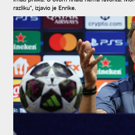
razliku", izjavio je Enrike.