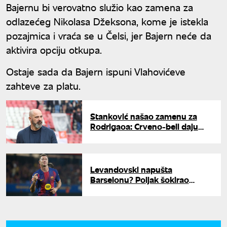
Bajernu bi verovatno služio kao zamena za
odlazećeg Nikolasa Džeksona, kome je istekla
pozajmica i vraća se u Čelsi, jer Bajern neće da
aktivira opciju otkupa.
Ostaje sada da Bajern ispuni Vlahovićeve
zahteve za platu.
Stanković našao zamenu za
Rodrigaoa: Crveno-beli daju
preko dva miliona evra za zver
iz Rusije
Levandovski napušta
Barselonu? Poljak šokirao
izjavom: "Imam 38 godina,
vreme je..."