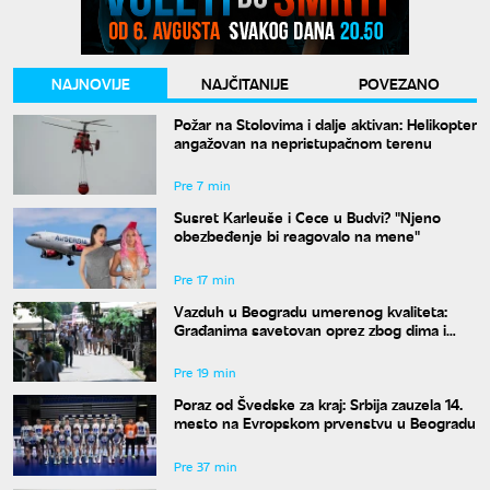
NAJNOVIJE
NAJČITANIJE
POVEZANO
Požar na Stolovima i dalje aktivan: Helikopter
angažovan na nepristupačnom terenu
Pre 7 min
Susret Karleuše i Cece u Budvi? "Njeno
obezbeđenje bi reagovalo na mene"
Pre 17 min
Vazduh u Beogradu umerenog kvaliteta:
Građanima savetovan oprez zbog dima i
povišenog ozona
Pre 19 min
Poraz od Švedske za kraj: Srbija zauzela 14.
mesto na Evropskom prvenstvu u Beogradu
Pre 37 min