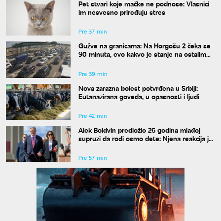
Pet stvari koje mačke ne podnose: Vlasnici
im nesvesno priređuju stres
Pre 37 min
Gužve na granicama: Na Horgošu 2 čeka se
90 minuta, evo kakvo je stanje na ostalim
prelazima
Pre 39 min
Nova zarazna bolest potvrđena u Srbiji:
Eutanazirana goveda, u opasnosti i ljudi
Pre 42 min
Alek Boldvin predložio 26 godina mlađoj
supruzi da rodi osmo dete: Njena reakcija je
hit
Pre 57 min