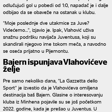
odlučujući gol u pobedi od 1:0, napadač je i dalje
odbijao da se obaveže na ostanak u klubu.
"Moje poslednje dve utakmice za Juve?
Videćemo...", izjavio je. Ipak, Vlahović uživa
snažnu podršku navijača Juventusa, koji su
skandirali njegovo ime tokom meča, a navodno
se oseća prijatno u Pijemontu.
Bajern ispunjava Vlahovićeve
želje
Pre samo nekoliko dana, "La Gazzetta dello
Sport" je izvestio da je Vlahovićeva omiljena
destinacija baš Bajern. Glasine o interesovanju
kluba iz Minhena pojavile su se još početkom
2022. godine, kada je prešao u Juventus. U