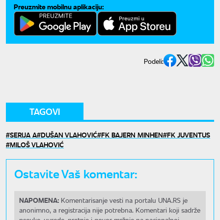
Preuzmite mobilnu aplikaciju:
Podeli:
TAGOVI
SERIJA A
DUŠAN VLAHOVIĆ
FK BAJERN MINHEN
FK JUVENTUS
MILOŠ VLAHOVIĆ
Ostavite Vaš komentar:
NAPOMENA:
Komentarisanje vesti na portalu UNA.RS je
anonimno, a registracija nije potrebna. Komentari koji sadrže
psovke, uvrede, pretnje i govor mržnje na nacionalnoj,