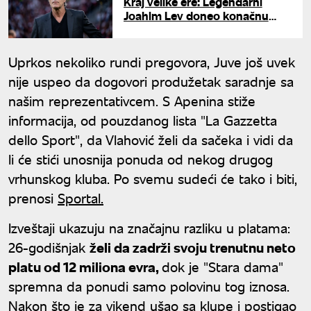
Kraj velike ere: Legendarni
Joahim Lev doneo konačnu
odluku o povratku u fudbal
Uprkos nekoliko rundi pregovora, Juve još uvek
nije uspeo da dogovori produžetak saradnje sa
našim reprezentativcem. S Apenina stiže
informacija, od pouzdanog lista "La Gazzetta
dello Sport", da Vlahović želi da sačeka i vidi da
li će stići unosnija ponuda od nekog drugog
vrhunskog kluba. Po svemu sudeći će tako i biti,
prenosi
Sportal.
Izveštaji ukazuju na značajnu razliku u platama:
26-godišnjak
želi da zadrži svoju trenutnu neto
platu od 12 miliona evra,
dok je "Stara dama"
spremna da ponudi samo polovinu tog iznosa.
Nakon što je za vikend ušao sa klupe i postigao