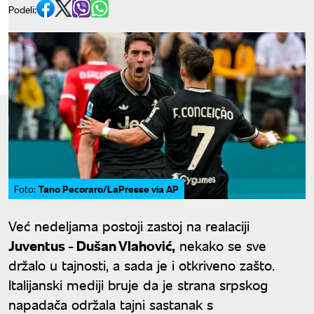
Podeli:
Tano Pecoraro/LaPresse via AP
Foto:
Već nedeljama postoji zastoj na realaciji
Juventus - Dušan Vlahović,
nekako se sve
držalo u tajnosti, a sada je i otkriveno zašto.
Italijanski mediji bruje da je strana srpskog
napadača održala tajni sastanak s