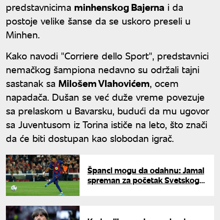
predstavnicima
minhenskog Bajerna
i da
postoje velike šanse da se uskoro preseli u
Minhen.
Kako navodi "Corriere dello Sport", predstavnici
nemačkog šampiona nedavno su održali tajni
sastanak sa
Milošem Vlahovićem
, ocem
napadača. Dušan se već duže vreme povezuje
sa prelaskom u Bavarsku, budući da mu ugovor
sa Juventusom iz Torina ističe na leto, što znači
da će biti dostupan kao slobodan igrač.
Španci mogu da odahnu: Jamal
spreman za početak Svetskog
prvenstva