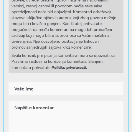
verskoj, rasnoj osnovi ili povodom nečije seksualne
opredeljenosti neće biti objavljeni. Komentari odražavaju
stavove isključivo njihovih autora, koji zbog govora mržnje
mogu biti i krivično gonjeni. Kao čitatelj prihvatate
mogućnost da među komentarima mogu biti pronađeni
sadržaji koji mogu biti u suprotnosti sa Vašim načelima i
uverenjima. Nije dozvoljeno postavljanje linkova i
promovisanjedrugih sajtova kroz komentare.
Svaki korisnik pre pisanja komentara mora se upoznati sa
Pravilima i uslovima korišćenja komentara. Slanjem
Politiku privatnosti.
komentara prihvatate