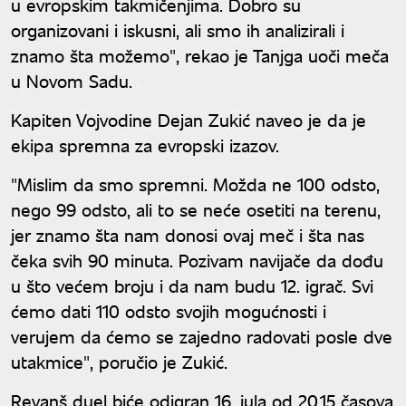
u evropskim takmičenjima. Dobro su
organizovani i iskusni, ali smo ih analizirali i
znamo šta možemo", rekao je Tanjga uoči meča
u Novom Sadu.
Kapiten Vojvodine Dejan Zukić naveo je da je
ekipa spremna za evropski izazov.
"Mislim da smo spremni. Možda ne 100 odsto,
nego 99 odsto, ali to se neće osetiti na terenu,
jer znamo šta nam donosi ovaj meč i šta nas
čeka svih 90 minuta. Pozivam navijače da dođu
u što većem broju i da nam budu 12. igrač. Svi
ćemo dati 110 odsto svojih mogućnosti i
verujem da ćemo se zajedno radovati posle dve
utakmice", poručio je Zukić.
Revanš duel biće odigran 16. jula od 20.15 časova