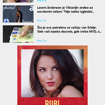
Pre 6 h
Leomi Anderson je Viktorijin anđeo sa
savršenim telom: "Nije teško izgledati
dobro"
Pre 7 h
Šta je sve potrebno za vožnju van Srbije:
Gde važi srpska dozvola, gde treba MVD, a
gde zelena karta
Pre 7 h