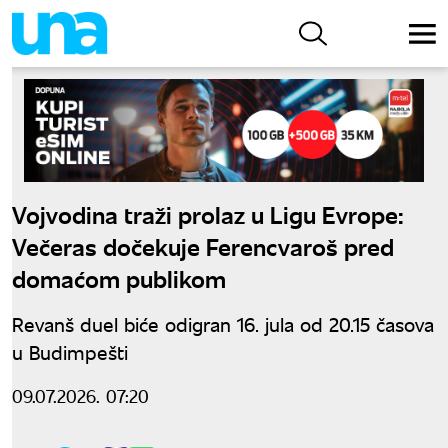
Vojvodina traži prolaz u Ligu Evrope:
Večeras dočekuje Ferencvaroš pred
domaćom publikom
Revanš duel biće odigran 16. jula od 20.15 časova
u Budimpešti
09.07.2026. 07:20