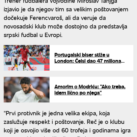
Trener fudbalera Vojvodine Miroslav Tanjga
izjavio je da njegov tim sa velikim poštovanjem
dočekuje Ferencvaroš, ali da veruje da
novosadski klub može dostojno da predstavlja
srpski fudbal u Evropi.
Portugalski biser stiže u
London: Čelsi dao 47 miliona
evra za tinejdžera iz Sportinga
Amorim o Modriću: "Ako treba,
idem lično po njega"
"Prvi protivnik je jedna velika ekipa, koja
zaslužuje respekt i poštovanje. Reč je o klubu
koji je osvojio više od 60 trofeja i godinama igra