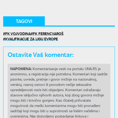
TAGOVI
FK VOJVODINA
FK FERENCVAROŠ
KVALIFIKACIJE ZA LIGU EVROPE
Ostavite Vaš komentar:
NAPOMENA:
Komentarisanje vesti na portalu UNA.RS je
anonimno, a registracija nije potrebna. Komentari koji sadrže
psovke, uvrede, pretnje i govor mržnje na nacionalnoj,
verskoj, rasnoj osnovi ili povodom nečije seksualne
opredeljenosti neće biti objavljeni. Komentari odražavaju
stavove isključivo njihovih autora, koji zbog govora mržnje
mogu biti i krivično gonjeni. Kao čitatelj prihvatate
mogućnost da među komentarima mogu biti pronađeni
sadržaji koji mogu biti u suprotnosti sa Vašim načelima i
uverenjima. Nije dozvoljeno postavljanje linkova i