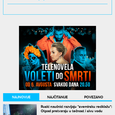
NAJNOVIJE
NAJČITANIJE
POVEZANO
Ruski naučnici razvijaju "svemirsku reciklažu":
Otpad pretvaraju u tečnost i sivu vodu