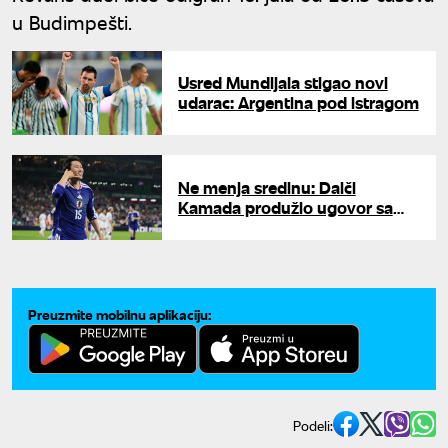
u Budimpešti.
Usred Mundijala stigao novi
udarac: Argentina pod istragom
Ne menja sredinu: Daiči
Kamada produžio ugovor sa
Kristal Palasom
Preuzmite mobilnu aplikaciju:
Podeli: