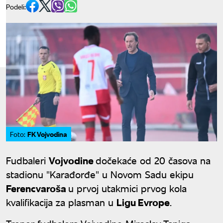
Podeli:
FK Vojvodina
Foto:
Fudbaleri
Vojvodine
dočekaće od 20 časova na
stadionu "Karađorđe" u Novom Sadu ekipu
Ferencvaroša
u prvoj utakmici prvog kola
kvalifikacija za plasman u
Ligu Evrope
.