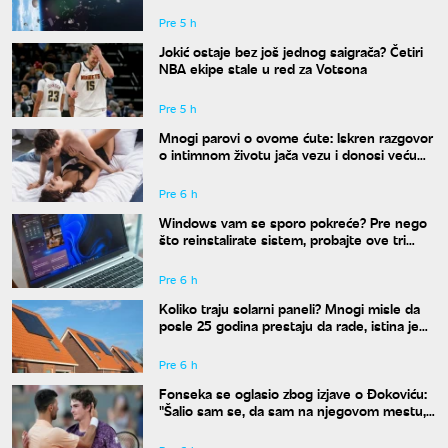
Pre 5 h
Jokić ostaje bez još jednog saigrača? Četiri
NBA ekipe stale u red za Votsona
Pre 5 h
Mnogi parovi o ovome ćute: Iskren razgovor
o intimnom životu jača vezu i donosi veću
bliskost
Pre 6 h
Windows vam se sporo pokreće? Pre nego
što reinstalirate sistem, probajte ove tri
komande
Pre 6 h
Koliko traju solarni paneli? Mnogi misle da
posle 25 godina prestaju da rade, istina je
drugačija
Pre 6 h
Fonseka se oglasio zbog izjave o Đokoviću:
"Šalio sam se, da sam na njegovom mestu,
uradio bih isto"