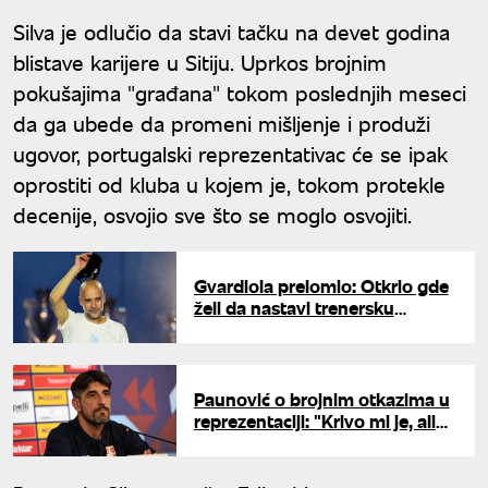
Silva je odlučio da stavi tačku na devet godina
blistave karijere u Sitiju. Uprkos brojnim
pokušajima "građana" tokom poslednjih meseci
da ga ubede da promeni mišljenje i produži
ugovor, portugalski reprezentativac će se ipak
oprostiti od kluba u kojem je, tokom protekle
decenije, osvojio sve što se moglo osvojiti.
Gvardiola prelomio: Otkrio gde
želi da nastavi trenersku
karijeru
Paunović o brojnim otkazima u
reprezentaciji: "Krivo mi je, ali
niko neće biti precrtan"