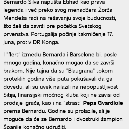
Bernardo Silva napušta Etihad kao prava
legenda i već preko svog menadžera Žorža
Mendeša radi na rešavanju svoje budućnosti,
što želi da završi pre početka Svetskog
prvenstva. Portugalija počinje takmičenje 17.
juna, protiv DR Konga.
I "flert" između Bernarda i Barselone bi, posle
mnogo godina, konačno mogao da se završi
brakom. Nije tajna da su "Blaugrana" tokom
proteklih godina više puta pokušavali da ga
dovedu, ali su uvek nailazili na nepopustljivost
Sitija, finansijski moćnog kluba koji ne zavisi od
prodaje igrača, kao i na "strast"
Pepa Gvardiole
prema Bernardu. Godine su prolazile, ali je
moguće da će se Bernardo i dvostruki šampion
Španije konačno udružiti.