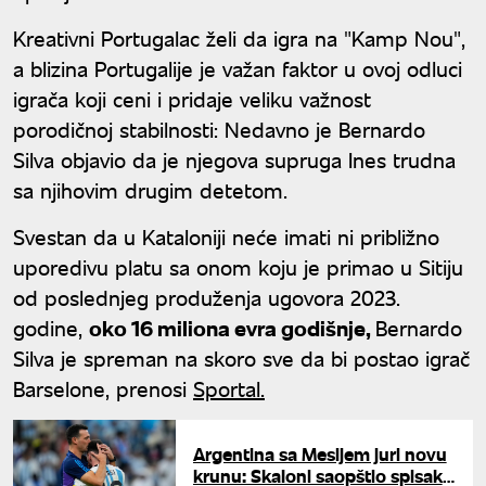
Kreativni Portugalac želi da igra na "Kamp Nou",
a blizina Portugalije je važan faktor u ovoj odluci
igrača koji ceni i pridaje veliku važnost
porodičnoj stabilnosti: Nedavno je Bernardo
Silva objavio da je njegova supruga Ines trudna
sa njihovim drugim detetom.
Svestan da u Kataloniji neće imati ni približno
uporedivu platu sa onom koju je primao u Sitiju
od poslednjeg produženja ugovora 2023.
godine,
oko 16 miliona evra godišnje,
Bernardo
Silva je spreman na skoro sve da bi postao igrač
Barselone, prenosi
Sportal.
Argentina sa Mesijem juri novu
krunu: Skaloni saopštio spisak