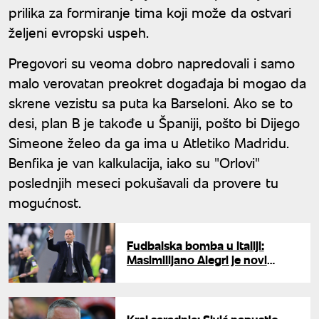
prilika za formiranje tima koji može da ostvari
željeni evropski uspeh.
Pregovori su veoma dobro napredovali i samo
malo verovatan preokret događaja bi mogao da
skrene vezistu sa puta ka Barseloni. Ako se to
desi, plan B je takođe u Španiji, pošto bi Dijego
Simeone želeo da ga ima u Atletiko Madridu.
Benfika je van kalkulacija, iako su "Orlovi"
poslednjih meseci pokušavali da provere tu
mogućnost.
Fudbalska bomba u Italiji:
Masimilijano Alegri je novi
trener Napolija