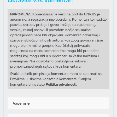
NAPOMENA:
Komentarisanje vesti na portalu UNA.RS je
anonimno, a registracija nije potrebna. Komentari koji sadrže
psovke, uvrede, pretnje i govor mržnje na nacionalnoj,
verskoj, rasnoj osnovi ili povodom nečije seksualne
opredeljenosti neće biti objavljeni. Komentari odražavaju
stavove isključivo njihovih autora, koji zbog govora mržnje
mogu biti i krivično gonjeni. Kao čitatelj prihvatate
mogućnost da među komentarima mogu biti pronađeni
sadržaji koji mogu biti u suprotnosti sa Vašim načelima i
uverenjima. Nije dozvoljeno postavljanje linkova i
promovisanjedrugih sajtova kroz komentare.
Svaki korisnik pre pisanja komentara mora se upoznati sa
Pravilima i uslovima korišćenja komentara. Slanjem
Politiku privatnosti.
komentara prihvatate