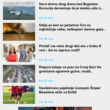
Nova drama zbog drona kod Bugarske:
Rumunija demantuje da je letelica ušla iz
njenog vazdušnog prostora
Pre 25 min
Srbija se bori sa požarima: Ovo su
najkritičnije tačke, helikopteri danima gase
vatru
Pre 38 min
Privlači vas neko drugi dok ste u braku ili
vezi - šta to zapravo znači?
Pre 39 min
Potpuni kolaps na putu ka Crnoj Gori: Na
granicama ogromne gužve, vozači
upozoravaju na jednu stvar
Pre 47 min
Neočekivano pojačanje Liverpula: Štoper
Barselone stiže na Enfild
Pre 52 min