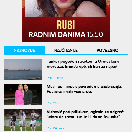
NAJNOVIJE
NAJČITANIJE
POVEZANO
Tanker pogođen raketom u Ormuskom
moreuzu: Emirati optužili Iran za napad
Pre 17 min
Muž Tee Tairović povređen u saobraćajki:
Pevačica imala više sreće
Pre 19 min
Vlahović pod pritiskom, oglasio se saigrač:
"Mora da shvati šta želi i da se fokusira"
Pre 24 min