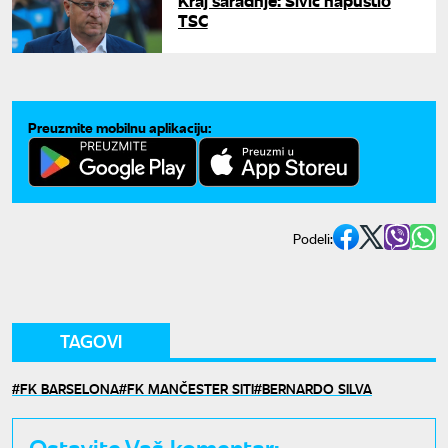
Kraj saradnje: Sivić napustio
TSC
Preuzmite mobilnu aplikaciju:
Podeli:
TAGOVI
FK BARSELONA
FK MANČESTER SITI
BERNARDO SILVA
Ostavite Vaš komentar: