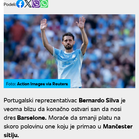
Podeli:
Action Images via Reuters
Foto:
Portugalski reprezentativac
Bernardo Silva
je
veoma blizu da konačno ostvari san da nosi
dres
Barselone.
Moraće da smanji platu na
skoro polovinu one koju je primao u
Mančester
sitiju.