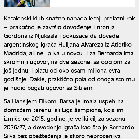
za Mundijal
Katalonski klub snažno napada letnji prelazni rok
– praktično je završio dovođenje Entonija
Gordona iz Njukasla i pokušaće da dovede
argentinskog igrača Hulijana Alvareza iz Atletiko
Madrida, ali ne "pliva u novcu" i za Bernarda ima
skromniji ugovor, na dve sezone, sa opcijom za
još jednu, i platu od oko osam miliona evra
godišnje. Dakle, praktično pola od onoga sto mu
je nudio bogati ugovor sa Sitijem.
Sa Hansijem Flikom, Barsa je imala uspeh na
domaćem terenu, ali Liga šampiona, koja im
izmiče od 2015. godine, je veliki cilj za sezonu
2026/27, a dovođenje igrača kao što je Bernardo
Silva bez obeštećenja je skoro neprocenjiva