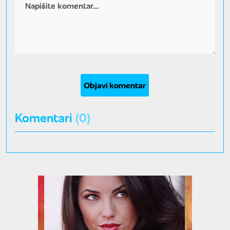
Objavi komentar
Komentari
(0)