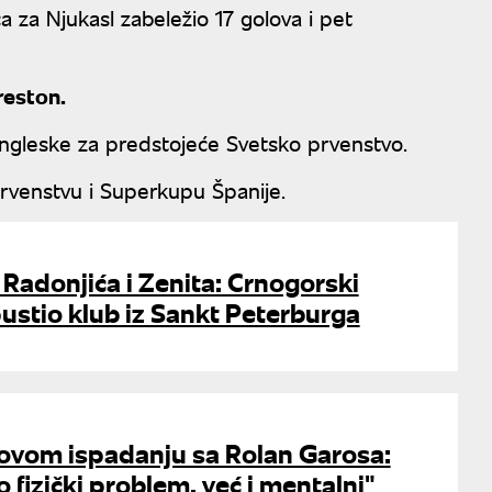
 za Njukasl zabeležio 17 golova i pet
reston.
Engleske za predstojeće Svetsko prvenstvo.
 prvenstvu i Superkupu Španije.
 Radonjića i Zenita: Crnogorski
ustio klub iz Sankt Peterburga
rovom ispadanju sa Rolan Garosa:
 fizički problem, već i mentalni"