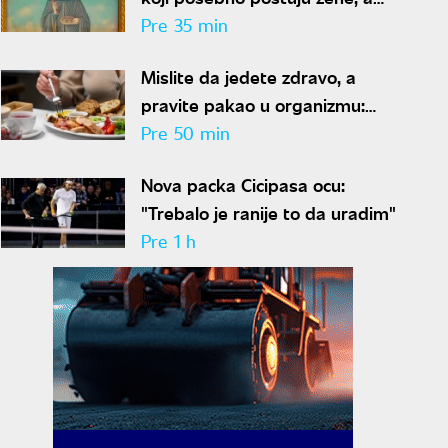
ovo su običaji i verovanja
Pre 35 min
Mislite da jedete zdravo, a
pravite pakao u organizmu:
Izbegavajte ove namirnice u
Pre 50 min
širokom luku ako vam je šećer u
Nova packa Cicipasa ocu:
krvi nestabilan
"Trebalo je ranije to da uradim"
Pre 1 h