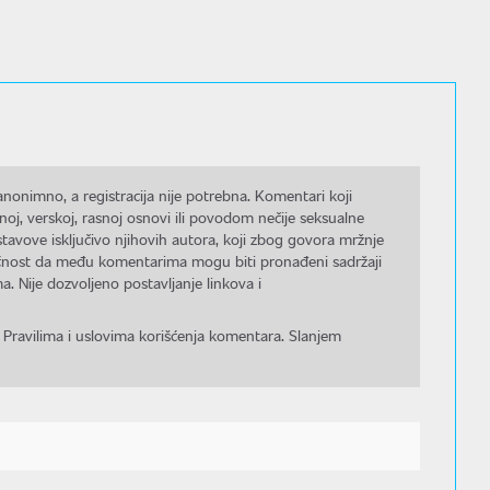
nonimno, a registracija nije potrebna. Komentari koji
noj, verskoj, rasnoj osnovi ili povodom nečije seksualne
stavove isključivo njihovih autora, koji zbog govora mržnje
gućnost da među komentarima mogu biti pronađeni sadržaji
a. Nije dozvoljeno postavljanje linkova i
 Pravilima i uslovima korišćenja komentara. Slanjem