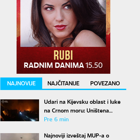
NAJNOVIJE
NAJČITANIJE
POVEZANO
Udari na Kijevsku oblast i luke
na Crnom moru: Uništena
fabrika projektila, u napadu ima
Pre 6 min
poginulih
Najnoviji izveštaj MUP-a o