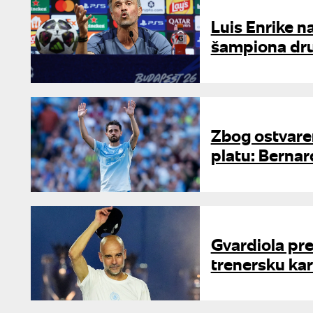
Luis Enrike n
šampiona dr
Zbog ostvaren
platu: Bernar
Gvardiola pre
trenersku kar