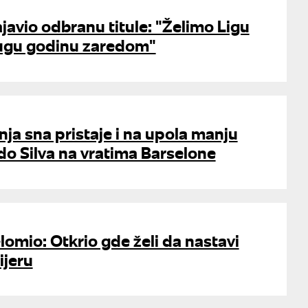
ajavio odbranu titule: "Želimo Ligu
ugu godinu zaredom"
ja sna pristaje i na upola manju
do Silva na vratima Barselone
lomio: Otkrio gde želi da nastavi
ijeru