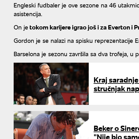
Engleski fudbaler je ove sezone na 46 utakmica
asistencija.
On je
tokom karijere igrao još i za Everton i P
Gordon je se nalazi na spisku reprezentacije 
Barselona je sezonu završila sa dva trofeja, u
Kraj saradnje
stručnjak nap
Beker o Sine
"Nije bio samo