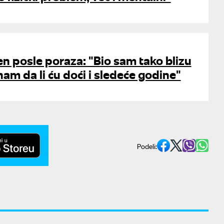
n posle poraza: "Bio sam tako blizu
am da li ću doći i sledeće godine"
Podeli: