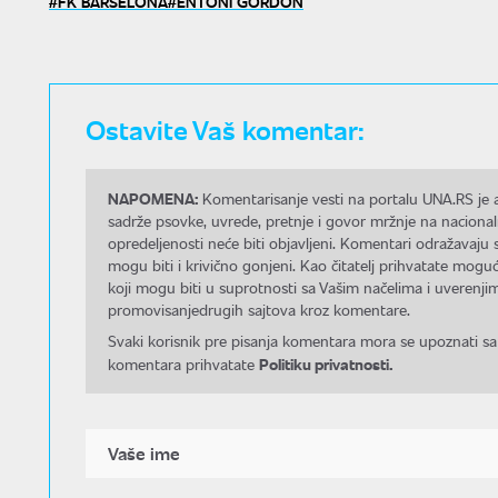
FK BARSELONA
ENTONI GORDON
Ostavite Vaš komentar:
NAPOMENA:
Komentarisanje vesti na portalu UNA.RS je a
sadrže psovke, uvrede, pretnje i govor mržnje na nacional
opredeljenosti neće biti objavljeni. Komentari odražavaju 
mogu biti i krivično gonjeni. Kao čitatelj prihvatate mo
koji mogu biti u suprotnosti sa Vašim načelima i uverenjim
promovisanjedrugih sajtova kroz komentare.
Svaki korisnik pre pisanja komentara mora se upoznati sa
Politiku privatnosti.
komentara prihvatate