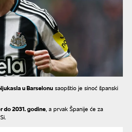
Njukasla u Barselonu
saopštio je sinoć španski
r do 2031. godine
, a prvak Španije će za
-Si.