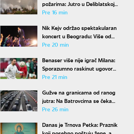
požarima: Jutro u Deliblatskoj
peščari mirnije, helikopteri se
Pre 16 min
sele na Stolove
Nik Kejv održao spektakularan
koncert u Beogradu: Više od
dva i po sata muzike na
Pre 20 min
Kalemegdanu
Benaser više nije igrač Milana:
Sporazumno raskinut ugovor
posle šest godina
Pre 21 min
Gužve na granicama od ranog
jutra: Na Batrovcima se čeka
četiri sata, evo gde su još
Pre 26 min
kolone
Danas je Trnova Petka: Praznik
koji posebno poštuju žene, a