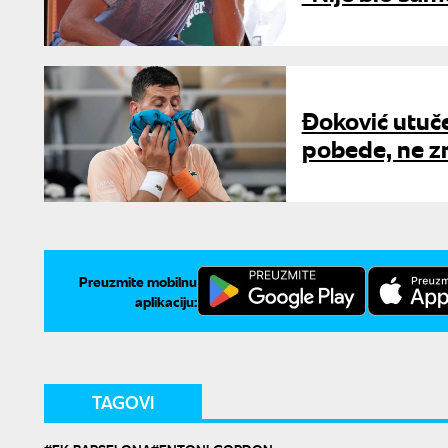
Đoković utuče
pobede, ne zn
Preuzmite mobilnu
aplikaciju:
TAGOVI