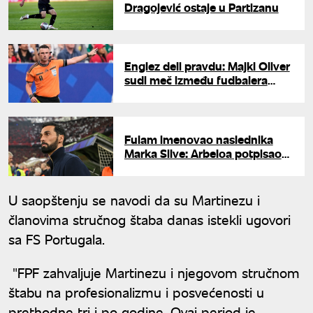
Dragojević ostaje u Partizanu
Englez deli pravdu: Majkl Oliver
sudi meč između fudbalera
Španije i Belgije na Mundijalu
Fulam imenovao naslednika
Marka Silve: Arbeloa potpisao
četvorogodišnji ugovor
U saopštenju se navodi da su Martinezu i
članovima stručnog štaba danas istekli ugovori
sa FS Portugala.
"FPF zahvaljuje Martinezu i njegovom stručnom
štabu na profesionalizmu i posvećenosti u
prethodne tri i po godine. Ovaj period je