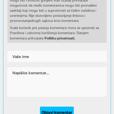
mogu biti i krivično gonjeni. Kao čitatelj prihvatate
mogućnost da među komentarima mogu biti pronađeni
sadržaji koji mogu biti u suprotnosti sa Vašim načelima i
uverenjima. Nije dozvoljeno postavljanje linkova i
promovisanjedrugih sajtova kroz komentare.
Svaki korisnik pre pisanja komentara mora se upoznati sa
Pravilima i uslovima korišćenja komentara. Slanjem
Politiku privatnosti.
komentara prihvatate
Objavi komentar