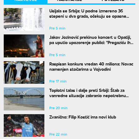
Usijala se Srbija: U podne izmereno 36
stepeni u dva grada, očekuju se opasne
vremenske pojave
Pre 5 min
Jakov Jozinović prekinuo koncert u Opatiji,
pa uputio upozorenje publici: "Pregaziću ih
sve"
Pre 5 min
Raspisan konkurs vredan 40 miliona: Novac
namenjen stočarima u Vojvodini
Pre 17 min
Toplotni talas i dalje preti Srbiji: Štab za
vanredne situacije zabranio nepotrebnu
potrošnju vode
Pre 20 min
Zvanično: Filip Kostić ima novi klub
Pre 22 min