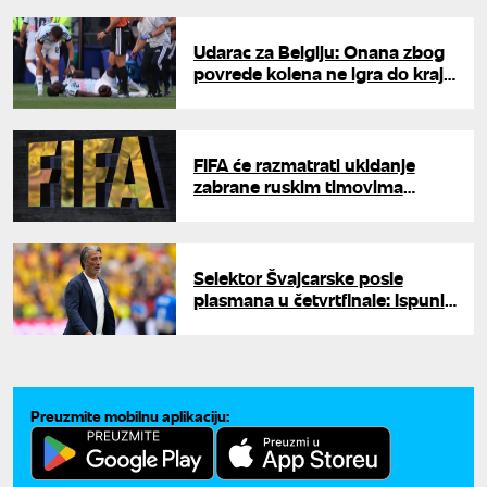
Udarac za Belgiju: Onana zbog
povrede kolena ne igra do kraja
Svetskog prvenstva
FIFA će razmatrati ukidanje
zabrane ruskim timovima
nakon odluke MOK-a
Selektor Švajcarske posle
plasmana u četvrtfinale: Ispunili
smo cilj na Svetskom prvenstvu
Preuzmite mobilnu aplikaciju: