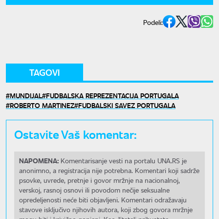
Podeli:
TAGOVI
MUNDIJAL
FUDBALSKA REPREZENTACIJA PORTUGALA
ROBERTO MARTINEZ
FUDBALSKI SAVEZ PORTUGALA
Ostavite Vaš komentar:
NAPOMENA:
Komentarisanje vesti na portalu UNA.RS je
anonimno, a registracija nije potrebna. Komentari koji sadrže
psovke, uvrede, pretnje i govor mržnje na nacionalnoj,
verskoj, rasnoj osnovi ili povodom nečije seksualne
opredeljenosti neće biti objavljeni. Komentari odražavaju
stavove isključivo njihovih autora, koji zbog govora mržnje