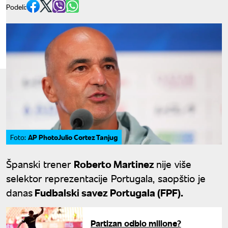
Podeli:
AP PhotoJulio Cortez Tanjug
Foto:
Španski trener
Roberto Martinez
nije više
selektor reprezentacije Portugala, saopštio je
danas
Fudbalski savez Portugala (FPF).
Partizan odbio milione?