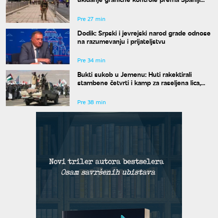
pre 15. avgusta
Pre 27 min
Dodik: Srpski i jevrejski narod grade odnose
na razumevanju i prijateljstvu
Pre 34 min
Bukti sukob u Jemenu: Huti rakektirali
stambene četvrti i kamp za raseljena lica,
ima mrtvih i ranjenih
Pre 38 min