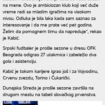
na mene. Ovo je ambiciozan klub koji već duže
vreme radi sa mladim igračima na visokom
nivou. Odluka je bila laka kada sam saznao za
interesovanje i da me prate već pet godina.
Želim da pomognem timu da napreduje", rekao
je Kabić.
Srpski fudbaler je prošle sezone u dresu OFK
Beograda odigrao 27 utakmica i zabeležio dva
gola i asistenciju.
Kabić je tokom karijere igrao još i za Vojvodinu,
Crvenu zvezdu, Torino i Čukarički.
Dunajska Streda je prošle sezone završila na
drugom mestu na tabeli slovačkog prvenstva.