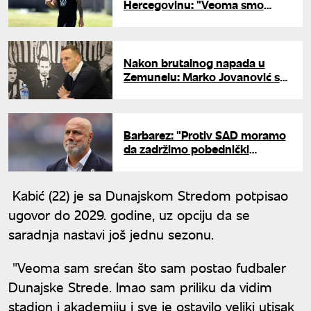
Hercegovinu: "Veoma smo
hrabra ekipa"
Nakon brutalnog napada u
Zemunelu: Marko Jovanović se
obratio javnosti
Barbarez: "Protiv SAD moramo
da zadržimo pobednički
mentalitet"
Kabić (22) je sa Dunajskom Stredom potpisao
ugovor do 2029. godine, uz opciju da se
saradnja nastavi još jednu sezonu.
"Veoma sam srećan što sam postao fudbaler
Dunajske Strede. Imao sam priliku da vidim
stadion i akademiju i sve je ostavilo veliki utisak