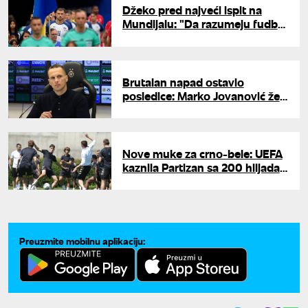
Džeko pred najveći ispit na
Mundijalu: "Da razumeju fudbal
-sigurno ne bi davali takve
izjave"
Brutalan napad ostavio
posledice: Marko Jovanović želi
da napusti Teleoptik?
Nove muke za crno-bele: UEFA
kaznila Partizan sa 200 hiljada
evra
Preuzmite mobilnu aplikaciju: