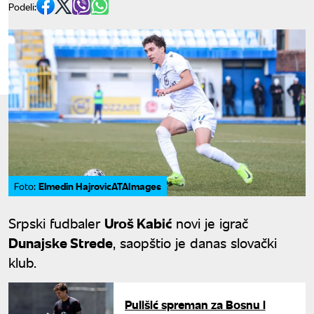
Podeli:
Elmedin HajrovicATAImages
Foto:
Srpski fudbaler
Uroš Kabić
novi je igrač
Dunajske Strede
, saopštio je danas slovački
klub.
Pulišić spreman za Bosnu i