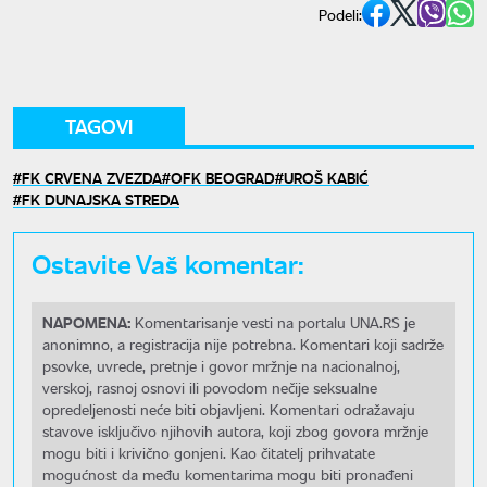
Podeli:
TAGOVI
FK CRVENA ZVEZDA
OFK BEOGRAD
UROŠ KABIĆ
FK DUNAJSKA STREDA
Ostavite Vaš komentar:
NAPOMENA:
Komentarisanje vesti na portalu UNA.RS je
anonimno, a registracija nije potrebna. Komentari koji sadrže
psovke, uvrede, pretnje i govor mržnje na nacionalnoj,
verskoj, rasnoj osnovi ili povodom nečije seksualne
opredeljenosti neće biti objavljeni. Komentari odražavaju
stavove isključivo njihovih autora, koji zbog govora mržnje
mogu biti i krivično gonjeni. Kao čitatelj prihvatate
mogućnost da među komentarima mogu biti pronađeni