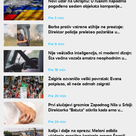
Novi udar na Ukrajinu: U ruskim napadma
pogođeno sedam objekata kompanije
Ukrnafta
Pre 5 min
Borba protiv vatrene stihije ne prestaje:
Direktor policije preleteo požarište u
Deliblatskoj peščari
Pre 9 min
Nije veštačka inteligencija, ni moderni dizajn:
Šta većina vozača smatra neophodnim u
svom autu?
Pre 18 min
Žalgiris ozvaničio veliki povratak: Evans
potpisao, ali neće odmah zaigrati
Pre 20 min
Prvi slučajevi groznice Zapadnog Nila u Srbiji:
Direktorka "Batuta" otkrila kada smo u
najvećem riziku od uboda
Pre 24 min
Italija i dalje na oprezu: Meloni odbila
ukidanje granične kontrole prema Španiji