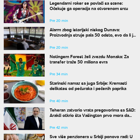
Legendarni roker se povlači sa scene:
Očekuje ga operacija na otvorenom srcu
Pre 20 min
Alarm zbog istorijski niskog Dunava:
Proizvodnja struje pala 50 odsto, evo da li je
snabdevanje ugroženo
Pre 20 min
Notingem Forest želi zvezdu Monaka: Za
transfer traže 50 miliona evra
Pre 34 min
Starinski namaz sa juga Srbije: Kremasti
delikates od pečuraka i pečenih paprika
Pre 40 min
Teheran zatvorio vrata pregovorima sa SAD:
Arakči otkrio šta Vašington prvo mora da
uradi
Pre 42 min
Sve više penzionera u Srbiji ponovo radi: U