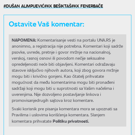
DUŠAN ALIMPIJEVIĆ
KK BEŠIKTAŠ
KK FENERBAČE
Ostavite Vaš komentar:
NAPOMENA:
Komentarisanje vesti na portalu UNA.RS je
anonimno, a registracija nije potrebna. Komentari koji sadrže
psovke, uvrede, pretnje i govor mržnje na nacionalnoj,
verskoj, rasnoj osnovi ili povodom nečije seksualne
opredeljenosti neće biti objavljeni. Komentari odražavaju
stavove isključivo njihovih autora, koji zbog govora mržnje
mogu biti i krivično gonjeni. Kao čitatelj prihvatate
mogućnost da među komentarima mogu biti pronađeni
sadržaji koji mogu biti u suprotnosti sa Vašim načelima i
uverenjima. Nije dozvoljeno postavljanje linkova i
promovisanjedrugih sajtova kroz komentare.
Svaki korisnik pre pisanja komentara mora se upoznati sa
Pravilima i uslovima korišćenja komentara. Slanjem
Politiku privatnosti.
komentara prihvatate