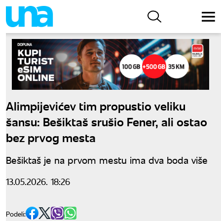
Alimpijevićev tim propustio veliku
šansu: Bešiktaš srušio Fener, ali ostao
bez prvog mesta
Bešiktaš je na prvom mestu ima dva boda više
13.05.2026. 18:26
Podeli: