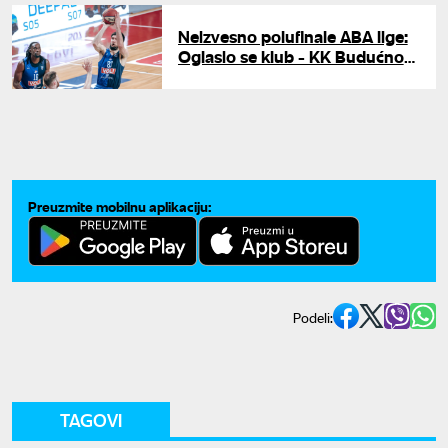
Neizvesno polufinale ABA lige:
Oglasio se klub - KK Budućnost
odbija da igra u Dubaiju
Preuzmite mobilnu aplikaciju:
Podeli:
TAGOVI