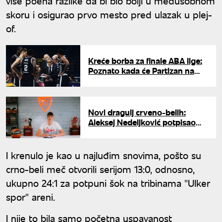
više poena razlike da bi bio bolji u međusobnom
skoru i osigurao prvo mesto pred ulazak u plej-
of.
Kreće borba za finale ABA lige:
Poznato kada će Partizan na
parket
Novi dragulj crveno-belih:
Aleksej Nedeljković potpisao
prvi profesionalni ugovor sa
Zvezdom
I krenulo je kao u najluđim snovima, pošto su
crno-beli meč otvorili serijom 13:0, odnosno,
ukupno 24:1 za potpuni šok na tribinama "Ulker
spor" areni.
I nije to bila samo početna uspavanost