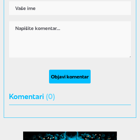
Objavi komentar
Komentari
(0)