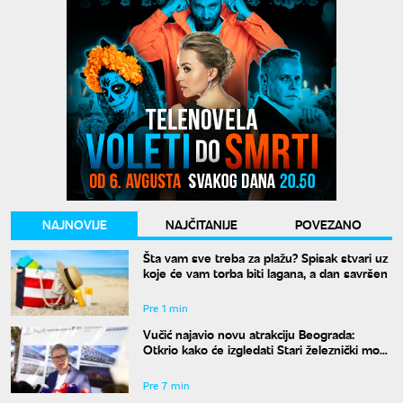
NAJNOVIJE
NAJČITANIJE
POVEZANO
Šta vam sve treba za plažu? Spisak stvari uz
koje će vam torba biti lagana, a dan savršen
Pre 1 min
Vučić najavio novu atrakciju Beograda:
Otkrio kako će izgledati Stari železnički most
i kada će biti gotov
Pre 7 min