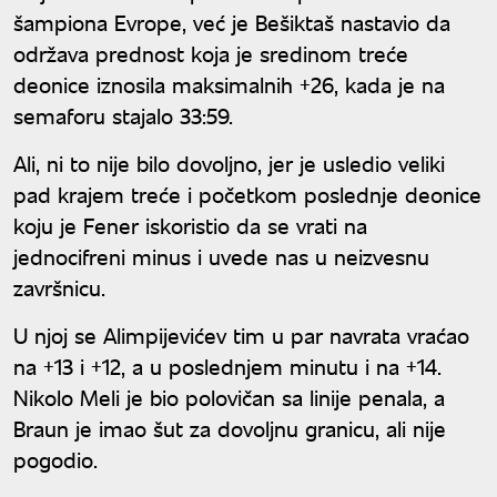
šampiona Evrope, već je Bešiktaš nastavio da
održava prednost koja je sredinom treće
deonice iznosila maksimalnih +26, kada je na
semaforu stajalo 33:59.
Ali, ni to nije bilo dovoljno, jer je usledio veliki
pad krajem treće i početkom poslednje deonice
koju je Fener iskoristio da se vrati na
jednocifreni minus i uvede nas u neizvesnu
završnicu.
U njoj se Alimpijevićev tim u par navrata vraćao
na +13 i +12, a u poslednjem minutu i na +14.
Nikolo Meli je bio polovičan sa linije penala, a
Braun je imao šut za dovoljnu granicu, ali nije
pogodio.