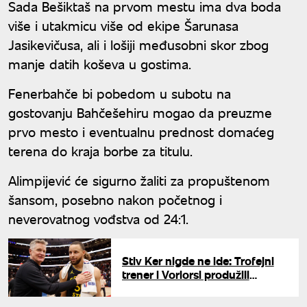
Sada Bešiktaš na prvom mestu ima dva boda
više i utakmicu više od ekipe Šarunasa
Jasikevičusa, ali i lošiji međusobni skor zbog
manje datih koševa u gostima.
Fenerbahče bi pobedom u subotu na
gostovanju Bahčešehiru mogao da preuzme
prvo mesto i eventualnu prednost domaćeg
terena do kraja borbe za titulu.
Alimpijević će sigurno žaliti za propuštenom
šansom, posebno nakon početnog i
neverovatnog vođstva od 24:1.
Stiv Ker nigde ne ide: Trofejni
trener i Voriorsi produžili
ugovor