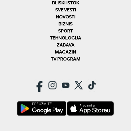
BLISKI ISTOK
SVE VESTI
NOVOSTI
BIZNIS
SPORT
TEHNOLOGIJA
ZABAVA
MAGAZIN
TV PROGRAM