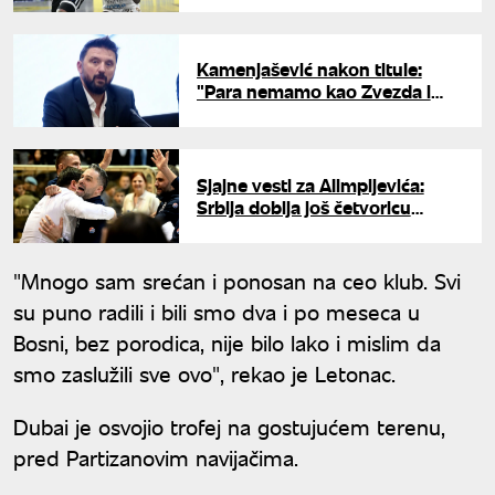
Kamenjašević nakon titule:
"Para nemamo kao Zvezda i
drugi"
Sjajne vesti za Alimpijevića:
Srbija dobija još četvoricu
igrača za prozore
"Mnogo sam srećan i ponosan na ceo klub. Svi
su puno radili i bili smo dva i po meseca u
Bosni, bez porodica, nije bilo lako i mislim da
smo zaslužili sve ovo", rekao je Letonac.
Dubai je osvojio trofej na gostujućem terenu,
pred Partizanovim navijačima.