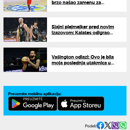
brzo našao zamenu za
plejmejkera
Sjajni plejmejker pred novim
izazovom: Kalates odigrao
poslednji meč za Partizan
Vašington odlazi: Ovo je bila
moja poslednja utakmica u
Partizanu
Preuzmite mobilnu aplikaciju:
Podeli: