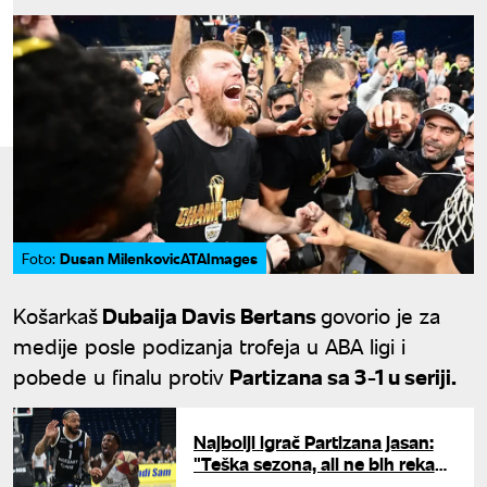
Dusan MilenkovicATAImages
Foto:
Košarkaš
Dubaija Davis Bertans
govorio je za
medije posle podizanja trofeja u ABA ligi i
pobede u finalu protiv
Partizana sa 3-1 u seriji.
Najbolji igrač Partizana jasan:
"Teška sezona, ali ne bih rekao
neuspešna"