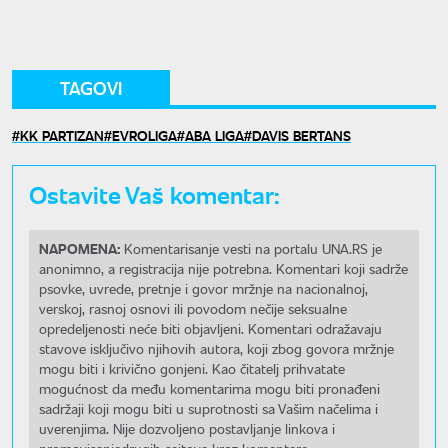
TAGOVI
KK PARTIZAN
EVROLIGA
ABA LIGA
DAVIS BERTANS
Ostavite Vaš komentar:
NAPOMENA:
Komentarisanje vesti na portalu UNA.RS je
anonimno, a registracija nije potrebna. Komentari koji sadrže
psovke, uvrede, pretnje i govor mržnje na nacionalnoj,
verskoj, rasnoj osnovi ili povodom nečije seksualne
opredeljenosti neće biti objavljeni. Komentari odražavaju
stavove isključivo njihovih autora, koji zbog govora mržnje
mogu biti i krivično gonjeni. Kao čitatelj prihvatate
mogućnost da među komentarima mogu biti pronađeni
sadržaji koji mogu biti u suprotnosti sa Vašim načelima i
uverenjima. Nije dozvoljeno postavljanje linkova i