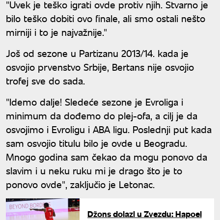
"Uvek je teško igrati ovde protiv njih. Stvarno je
bilo teško dobiti ovo finale, ali smo ostali nešto
mirniji i to je najvažnije."
Još od sezone u Partizanu 2013/14. kada je
osvojio prvenstvo Srbije, Bertans nije osvojio
trofej sve do sada.
"Idemo dalje! Sledeće sezone je Evroliga i
minimum da dođemo do plej-ofa, a cilj je da
osvojimo i Evroligu i ABA ligu. Poslednji put kada
sam osvojio titulu bilo je ovde u Beogradu.
Mnogo godina sam čekao da mogu ponovo da
slavim i u neku ruku mi je drago što je to
ponovo ovde", zaključio je Letonac.
Džons dolazi u Zvezdu: Hapoel