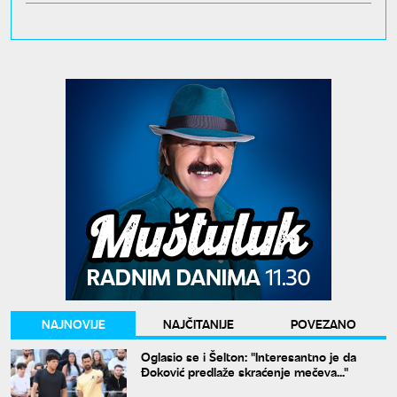
NAJNOVIJE
NAJČITANIJE
POVEZANO
Oglasio se i Šelton: "Interesantno je da
Đoković predlaže skraćenje mečeva..."