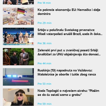
Pre 14 min
Ko pokreće ekonomiju EU: Nemačka i dalje
dominira
Pre 29 min
Srbija u polufinalu Svetskog prvenstva:
Mladi vaterpolisti srušili Brazil, sada ih čeka
Hrvatska
Pre 36 min
Zelenski prvi put u zvaničnoj poseti Srbiji:
Analitičari za UNU objašnjavaju šta donosi
susret u Beogradu i kako će reagovati
Moskva
Pre 44 min
Ruskinja (19) napadnuta na Voždovcu:
Maloletnice je oborile i tukle zbog ranca
Pre 53 min
Nada Topčagić o najvećem strahu: "Plašim
se da ću ostati sama u grobu"
Pre 59 min