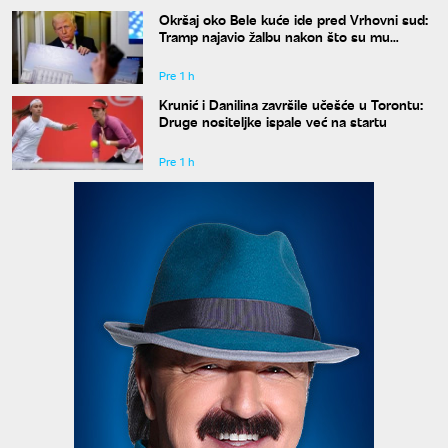
Okršaj oko Bele kuće ide pred Vrhovni sud:
Tramp najavio žalbu nakon što su mu
blokirani radovi
Pre 1 h
Krunić i Danilina završile učešće u Torontu:
Druge nositeljke ispale već na startu
Pre 1 h