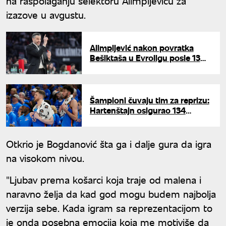
na raspolaganju selektoru Alimpijeviću za
izazove u avgustu.
Alimpijević nakon povratka
Bešiktaša u Evroligu posle 13
godina: "San je postao
stvarnost"
Šampioni čuvaju tim za reprizu:
Hartenštajn osigurao 134
miliona kroz pet godina,
ubačena i posebna klauzula za
trejd
Otkrio je Bogdanović šta ga i dalje gura da igra
na visokom nivou.
"Ljubav prema košarci koja traje od malena i
naravno želja da kad god mogu budem najbolja
verzija sebe. Kada igram sa reprezentacijom to
je onda posebna emocija koja me motiviše da