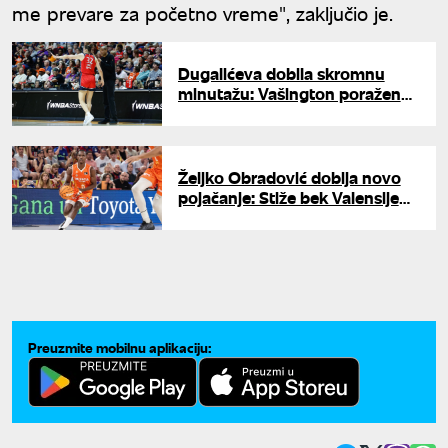
me prevare za početno vreme", zaključio je.
Dugalićeva dobila skromnu
minutažu: Vašington poražen
od Konektikata u WNBA ligi
Željko Obradović dobija novo
pojačanje: Stiže bek Valensije
uz milionsko obeštećenje
Preuzmite mobilnu aplikaciju: