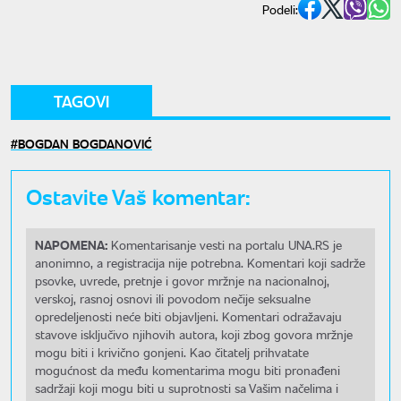
Podeli:
TAGOVI
BOGDAN BOGDANOVIĆ
Ostavite Vaš komentar:
NAPOMENA:
Komentarisanje vesti na portalu UNA.RS je
anonimno, a registracija nije potrebna. Komentari koji sadrže
psovke, uvrede, pretnje i govor mržnje na nacionalnoj,
verskoj, rasnoj osnovi ili povodom nečije seksualne
opredeljenosti neće biti objavljeni. Komentari odražavaju
stavove isključivo njihovih autora, koji zbog govora mržnje
mogu biti i krivično gonjeni. Kao čitatelj prihvatate
mogućnost da među komentarima mogu biti pronađeni
sadržaji koji mogu biti u suprotnosti sa Vašim načelima i