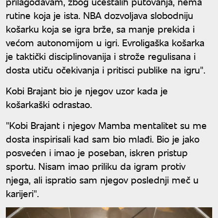
prilagođavam, zbog učestalih putovanja, nema
rutine koja je ista. NBA dozvoljava slobodniju
košarku koja se igra brže, sa manje prekida i
većom autonomijom u igri. Evroligaška košarka
je taktički disciplinovanija i strože regulisana i
dosta utiču očekivanja i pritisci publike na igru".
Kobi Brajant bio je njegov uzor kada je
košarkaški odrastao.
"Kobi Brajant i njegov Mamba mentalitet su me
dosta inspirisali kad sam bio mlađi. Bio je jako
posvećen i imao je poseban, iskren pristup
sportu. Nisam imao priliku da igram protiv
njega, ali ispratio sam njegov poslednji meč u
karijeri".