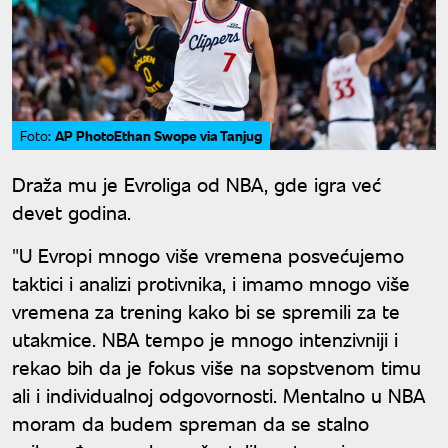
AP PhotoEthan Swope via Tanjug
Foto:
Draža mu je Evroliga od NBA, gde igra već
devet godina.
"U Evropi mnogo više vremena posvećujemo
taktici i analizi protivnika, i imamo mnogo više
vremena za trening kako bi se spremili za te
utakmice. NBA tempo je mnogo intenzivniji i
rekao bih da je fokus više na sopstvenom timu
ali i individualnoj odgovornosti. Mentalno u NBA
moram da budem spreman da se stalno