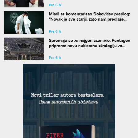
Pre 6 h
Mladi as komentarisao Đokovićev predlog:
"Novak je sve stariji, zato nam predlaže
kraće mečeve"
Pre 6 h
Spremaju se za najgori scenario: Pentagon
priprema novu nuklearnu strategiju za
eventualni sukob sa Rusijom i Kinom
Pre 6 h