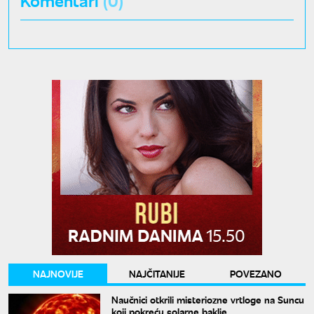
NAJNOVIJE
NAJČITANIJE
POVEZANO
Naučnici otkrili misteriozne vrtloge na Suncu
koji pokreću solarne baklje