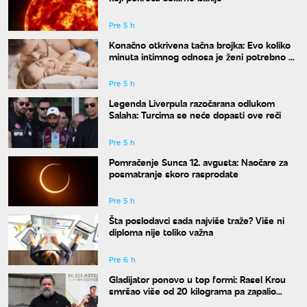
Pre 5 h
Konačno otkrivena tačna brojka: Evo koliko
minuta intimnog odnosa je ženi potrebno da
bi bila potpuno zadovoljna
Pre 5 h
Legenda Liverpula razočarana odlukom
Salaha: Turcima se neće dopasti ove reči
Pre 5 h
Pomračenje Sunca 12. avgusta: Naočare za
posmatranje skoro rasprodate
Pre 5 h
Šta poslodavci sada najviše traže? Više ni
diploma nije toliko važna
Pre 6 h
Gladijator ponovo u top formi: Rasel Krou
smršao više od 20 kilograma pa zapalio
društvene mreže novim izgledom