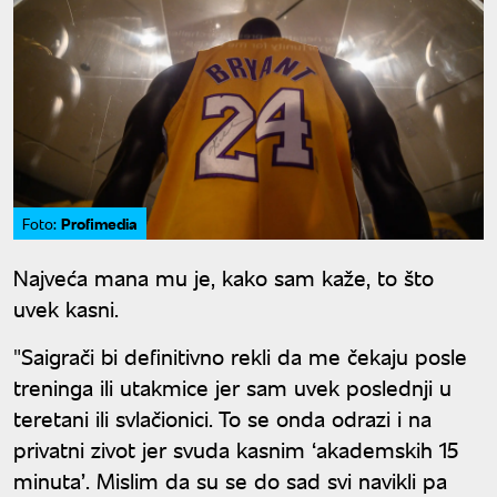
Profimedia
Foto:
Najveća mana mu je, kako sam kaže, to što
uvek kasni.
"Saigrači bi definitivno rekli da me čekaju posle
treninga ili utakmice jer sam uvek poslednji u
teretani ili svlačionici. To se onda odrazi i na
privatni zivot jer svuda kasnim ‘akademskih 15
minuta’. Mislim da su se do sad svi navikli pa