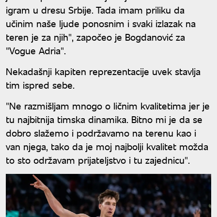
igram u dresu Srbije. Tada imam priliku da
učinim naše ljude ponosnim i svaki izlazak na
teren je za njih", započeo je Bogdanović za
"Vogue Adria".
Nekadašnji kapiten reprezentacije uvek stavlja
tim ispred sebe.
"Ne razmišljam mnogo o ličnim kvalitetima jer je
tu najbitnija timska dinamika. Bitno mi je da se
dobro slažemo i podržavamo na terenu kao i
van njega, tako da je moj najbolji kvalitet možda
to sto održavam prijateljstvo i tu zajednicu".