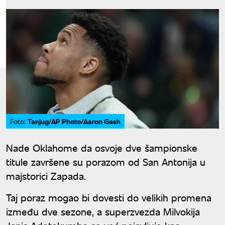
Tanjug/AP Photo/Aaron Gash
Foto:
Nade Oklahome da osvoje dve šampionske
titule završene su porazom od San Antonija u
majstorici Zapada.
Taj poraz mogao bi dovesti do velikih promena
između dve sezone, a superzvezda Milvokija