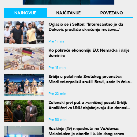
NAJNOVIJE
NAJČITANIJE
POVEZANO
Oglasio se i Šelton: "Interesantno je da
Đoković predlaže skraćenje mečeva..."
Pre 1 min
Ko pokreće ekonomiju EU: Nemačka i dalje
dominira
Pre 15 min
Srbija u polufinalu Svetskog prvenstva:
Mladi vaterpolisti srušili Brazil, sada ih čeka
Hrvatska
Pre 22 min
Zelenski prvi put u zvaničnoj poseti Srbiji:
Analitičari za UNU objašnjavaju šta donosi
susret u Beogradu i kako će reagovati
Moskva
Pre 30 min
Ruskinja (19) napadnuta na Voždovcu:
Maloletnice je oborile i tukle zbog ranca