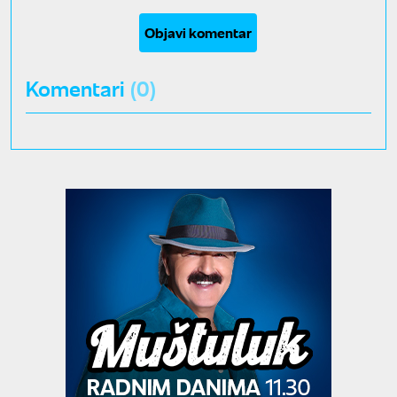
Objavi komentar
Komentari
(0)