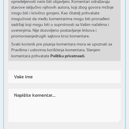
opredeljenosti neće biti objavljeni. Komentari odražavaju
stavove isključivo njihovih autora, koji zbog govora mržnje
mogu biti i krivično gonjeni. Kao čitatelj prihvatate
mogućnost da među komentarima mogu biti pronađeni
sadržaji koji mogu biti u suprotnosti sa Vašim načelima i
uverenjima. Nije dozvoljeno postavljanje linkova i
promovisanjedrugih sajtova kroz komentare.
Svaki korisnik pre pisanja komentara mora se upoznati sa
Pravilima i uslovima korišćenja komentara. Slanjem
Politiku privatnosti.
komentara prihvatate