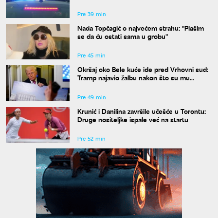
Pre 39 min
Nada Topčagić o najvećem strahu: "Plašim
se da ću ostati sama u grobu"
Pre 45 min
Okršaj oko Bele kuće ide pred Vrhovni sud:
Tramp najavio žalbu nakon što su mu
blokirani radovi
Pre 49 min
Krunić i Danilina završile učešće u Torontu:
Druge nositeljke ispale već na startu
Pre 52 min