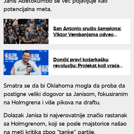
Janis Adetokumbo se već pojavljuje kao
potencijalna meta.
San Antonio srušio šampiona:
Viktor Vembanjama odveo
Sparse u NBA finale
Dončić pravi košarkašku
revoluciju: Projekat koji vraća
Rim na mapu evropske košarke
Smatra se da bi Oklahoma mogla da proba da
postigne veliki dogovor sa Janisom, fokusiranim
na Holmgrena i više pikova na draftu.
Dolazak Janisa bi najverovatnije značio rastanak
sa Holmgrenom, koji se posle majstorice našao
na meti kritika zbog "tanke" partije.