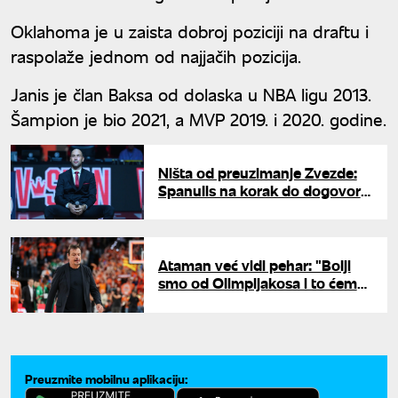
Oklahoma je u zaista dobroj poziciji na draftu i
raspolaže jednom od najjačih pozicija.
Janis je član Baksa od dolaska u NBA ligu 2013.
Šampion je bio 2021, a MVP 2019. i 2020. godine.
Ništa od preuzimanje Zvezde:
Spanulis na korak do dogovora
sa solunskim klubom?
Ataman već vidi pehar: "Bolji
smo od Olimpijakosa i to ćemo
dokazati"
Preuzmite mobilnu aplikaciju: