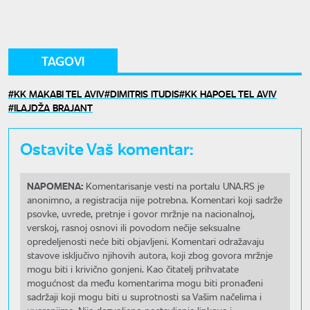
TAGOVI
KK MAKABI TEL AVIV
DIMITRIS ITUDIS
KK HAPOEL TEL AVIV
ILAJDŽA BRAJANT
Ostavite Vaš komentar:
NAPOMENA:
Komentarisanje vesti na portalu UNA.RS je
anonimno, a registracija nije potrebna. Komentari koji sadrže
psovke, uvrede, pretnje i govor mržnje na nacionalnoj,
verskoj, rasnoj osnovi ili povodom nečije seksualne
opredeljenosti neće biti objavljeni. Komentari odražavaju
stavove isključivo njihovih autora, koji zbog govora mržnje
mogu biti i krivično gonjeni. Kao čitatelj prihvatate
mogućnost da među komentarima mogu biti pronađeni
sadržaji koji mogu biti u suprotnosti sa Vašim načelima i