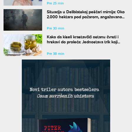
Pre 25 min
Situacija u Deliblatskoj peščari mirnija: Oko
2.000 hektara pod požarom, angažovano
390 ljudi i 35 mašina
Pre 30 min
Kako da kiseli krastavčići ostanu čvrsti i
hrskavi do proleća: Jednostava trik koji
menja pravila zimnice
Pre 38 min