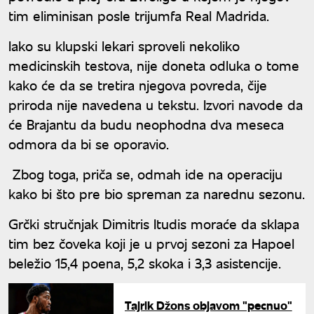
tim eliminisan posle trijumfa Real Madrida.
Iako su klupski lekari sproveli nekoliko
medicinskih testova, nije doneta odluka o tome
kako će da se tretira njegova povreda, čije
priroda nije navedena u tekstu. Izvori navode da
će Brajantu da budu neophodna dva meseca
odmora da bi se oporavio.
Zbog toga, priča se, odmah ide na operaciju
kako bi što pre bio spreman za narednu sezonu.
Grčki stručnjak Dimitris Itudis moraće da sklapa
tim bez čoveka koji je u prvoj sezoni za Hapoel
beležio 15,4 poena, 5,2 skoka i 3,3 asistencije.
Tajrik Džons objavom "pecnuo"