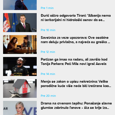
koje su ubili i teško ranili"
Pre 1 min
Đurić oštro odgovorio Tirani: "Albanija nema
ni teritorijalni ni hidrološki osnov da se
meša u Ibar"
Pre 10 min
Savetnica za veze upozorava: Ove osobine
nam deluju privlačno, a najveća su greška pri
izboru partnera
Pre 12 min
Partizan ga imao na radaru, ali završio kod
Tonija Parkera: Peti Mils novi igrač Asvela
Pre 14 min
Menja se zakon o upisu nekretnina: Velike
porodične kuće više neće biti tretirane kao
komercijalni objekti
Pre 20 min
Drama na crvenom tepihu: Ponašanje slavne
glumice zabrinulo fanove - šta se krije iza
"krvavih" očiju?