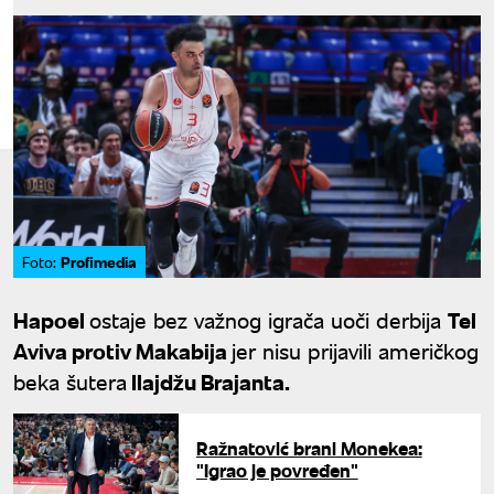
Profimedia
Foto:
Hapoel
ostaje bez važnog igrača uoči derbija
Tel
Aviva protiv Makabija
jer nisu prijavili američkog
beka šutera
Ilajdžu Brajanta.
Ražnatović brani Monekea:
"Igrao je povređen"