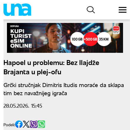
Hapoel u problemu: Bez Ilajdže
Brajanta u plej-ofu
Grčki stručnjak Dimitris Itudis moraće da sklapa
tim bez navažnijeg igrača
28.05.2026. 15:45
Podeli: