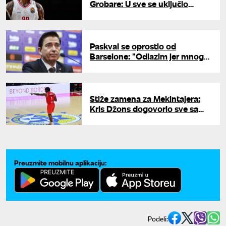
Grobare: U sve se uključio
Sterling Braun
Paskval se oprostio od
Barselone: "Odlazim jer mnogo
patim"
Stiže zamena za Mekintajera:
Kris Džons dogovorio sve sa
Zvezdom?
Preuzmite mobilnu aplikaciju:
Podeli: