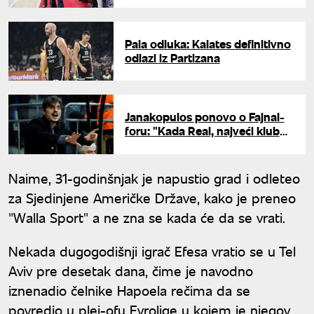
Pala odluka: Kalates definitivno
odlazi iz Partizana
Janakopulos ponovo o Fajnal-
foru: "Kada Real, najveći klub
na svetu, progovori..."
Naime, 31-godinšnjak je napustio grad i odleteo
za Sjedinjene Američke Države, kako je preneo
"Walla Sport" a ne zna se kada će da se vrati.
Nekada dugogodišnji igrač Efesa vratio se u Tel
Aviv pre desetak dana, čime je navodno
iznenadio čelnike Hapoela rečima da se
povredio u plej-ofu Evrolige u kojem je njegov