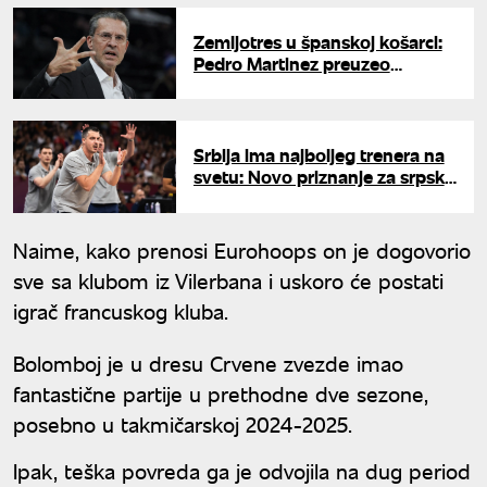
Zemljotres u španskoj košarci:
Pedro Martinez preuzeo
madridski Real
Srbija ima najboljeg trenera na
svetu: Novo priznanje za srpsku
košarku
Naime, kako prenosi Eurohoops on je dogovorio
sve sa klubom iz Vilerbana i uskoro će postati
igrač francuskog kluba.
Bolomboj je u dresu Crvene zvezde imao
fantastične partije u prethodne dve sezone,
posebno u takmičarskoj 2024-2025.
Ipak, teška povreda ga je odvojila na dug period