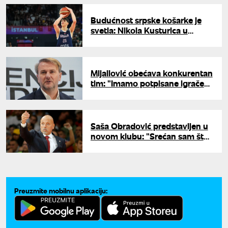
Budućnost srpske košarke je
svetla: Nikola Kusturica u
idealnoj petorci Svetskog
prvenstva
Mijailović obećava konkurentan
tim: "Imamo potpisane igrače
koji nisu zvanično objavljeni"
Saša Obradović predstavljen u
novom klubu: "Srećan sam što
vidim strast kod navijača"
Preuzmite mobilnu aplikaciju: