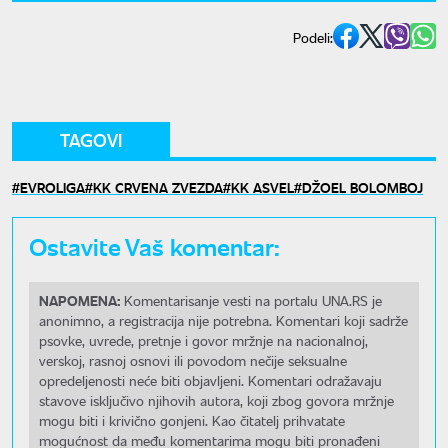
Podeli:
TAGOVI
EVROLIGA
KK CRVENA ZVEZDA
KK ASVEL
DŽOEL BOLOMBOJ
Ostavite Vaš komentar:
NAPOMENA:
Komentarisanje vesti na portalu UNA.RS je
anonimno, a registracija nije potrebna. Komentari koji sadrže
psovke, uvrede, pretnje i govor mržnje na nacionalnoj,
verskoj, rasnoj osnovi ili povodom nečije seksualne
opredeljenosti neće biti objavljeni. Komentari odražavaju
stavove isključivo njihovih autora, koji zbog govora mržnje
mogu biti i krivično gonjeni. Kao čitatelj prihvatate
mogućnost da među komentarima mogu biti pronađeni