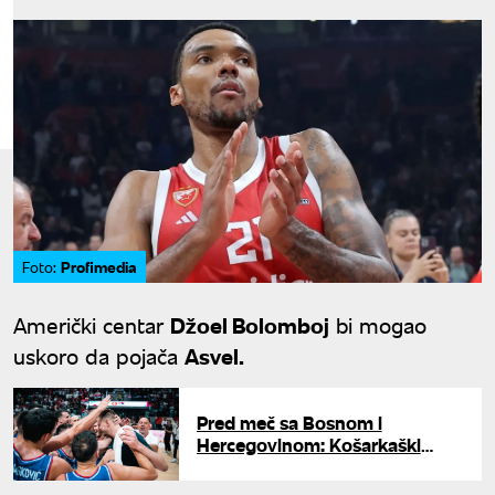
Profimedia
Foto:
Američki centar
Džoel Bolomboj
bi mogao
uskoro da pojača
Asvel.
Pred meč sa Bosnom i
Hercegovinom: Košarkaški
savez Srbije uputio apel
navijačima