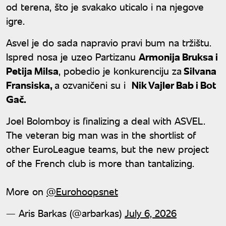
od terena, što je svakako uticalo i na njegove
igre.
Asvel je do sada napravio pravi bum na tržištu.
Ispred nosa je uzeo Partizanu
Armonija Bruksa i
Petija Milsa
, pobedio je konkurenciju za
Silvana
Fransiska,
a ozvaničeni su i
Nik Vajler Bab i Bot
Gač.
Joel Bolomboy is finalizing a deal with ASVEL.
The veteran big man was in the shortlist of
other EuroLeague teams, but the new project
of the French club is more than tantalizing.
More on
@Eurohoopsnet
— Aris Barkas (@arbarkas)
July 6, 2026