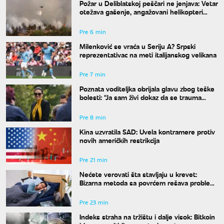
Požar u Deliblatskoj peščari ne jenjava: Vetar
otežava gašenje, angažovani helikopteri
MUP-a
Pre 6 min
Milenković se vraća u Seriju A? Srpski
reprezentativac na meti italijanskog velikana
Pre 7 min
Poznata voditeljka obrijala glavu zbog teške
bolesti: "Ja sam živi dokaz da se trauma
može prevazići"
Pre 8 min
Kina uzvratila SAD: Uvela kontramere protiv
novih američkih restrikcija
Pre 21 min
Nećete verovati šta stavljaju u krevet:
Bizarna metoda sa povrćem rešava problem
znojenja preko noći
Pre 23 min
Indeks straha na tržištu i dalje visok: Bitkoin