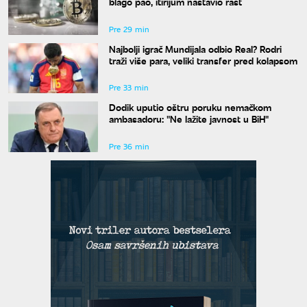
blago pao, itirijum nastavio rast
Pre 29 min
Najbolji igrač Mundijala odbio Real? Rodri
traži više para, veliki transfer pred kolapsom
Pre 33 min
Dodik uputio oštru poruku nemačkom
ambasadoru: "Ne lažite javnost u BiH"
Pre 36 min