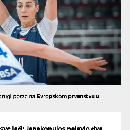
drugi poraz na
Evropskom prvenstvu u
sve jači: Janakopulos najavio dva