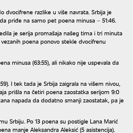
do dvocifrene razlike u više navrata. Srbija je
la da priđe na samo pet poena minusa – 51:46.
ledila je serija promašaja našeg tima i tri minuta
est vezanih poena ponovo stekle dvocifrenu
ena minusa (63:55), ali nikako nije uspevala da
9). I tek tada je Srbija zaigrala na višem nivou,
aja prišla na četiri poena zaostatka serijom 9:0
ezana napada da dodatno smanji zaostatak, pa je
timu Srbiju. Po 13 poena su postigle Lana Marić
oena manje Aleksandra Aleksić (5 asistencija).