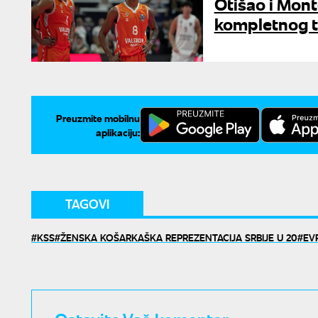
Otišao i Mon
kompletnog t
Preuzmite mobilnu
aplikaciju:
TAGOVI
KSS
ŽENSKA KOŠARKAŠKA REPREZENTACIJA SRBIJE U 20
EV