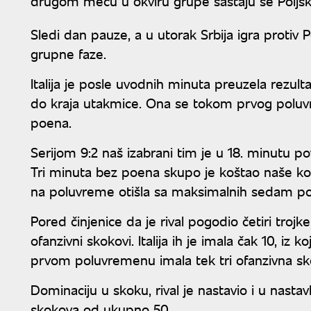
drugom meču u okviru grupe sastaju se Poljska
Sledi dan pauze, a u utorak Srbija igra protiv
grupne faze.
Italija je posle uvodnih minuta preuzela rezul
do kraja utakmice. Ona se tokom prvog polu
poena.
Serijom 9:2 naš izabrani tim je u 18. minutu pov
Tri minuta bez poena skupo je koštao naše koš
na poluvreme otišla sa maksimalnih sedam po
Pored činjenice da je rival pogodio četiri trojke
ofanzivni skokovi. Italija ih je imala čak 10, iz k
prvom poluvremenu imala tek tri ofanzivna sk
Dominaciju u skoku, rival je nastavio i u nasta
skokova od ukupno 50.