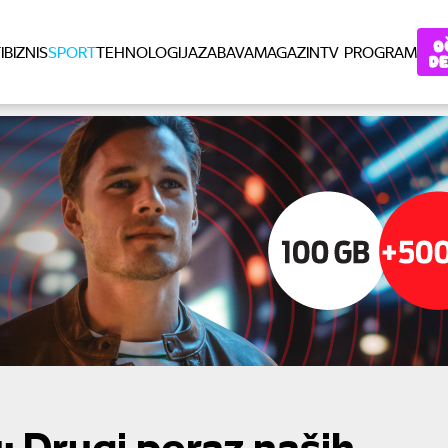
I
BIZNIS
SPORT
TEHNOLOGIJA
ZABAVA
MAGAZIN
TV PROGRAM
ju: Drugi poraz naših