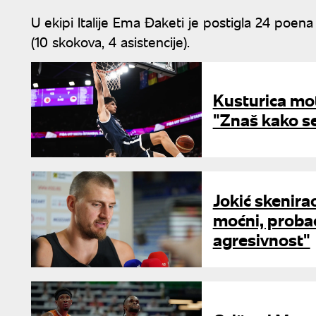
U ekipi Italije Ema Đaketi je postigla 24 poena 
(10 skokova, 4 asistencije).
Kusturica mo
"Znaš kako s
Jokić skenirao
moćni, prob
agresivnost"