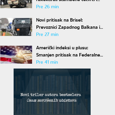
kamp za raseljena lica, ima
Pre 26 min
mrtvih i ranjenih
Novi pritisak na Brisel:
Prevoznici Zapadnog Balkana i
dalje bez rešenja za boravak u
Pre 27 min
Šengenu
Američki indeksi u plusu:
Smanjen pritisak na Federalne
rezerve, investitori ne očekuju
Pre 41 min
povećanje kamata