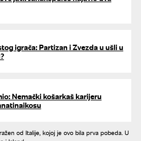
istog igrača: Partizan i Zvezda u ušli u
u?
io: Nemački košarkaš karijeru
anatinaikosu
žen od Italije, kojoj je ovo bila prva pobeda. U