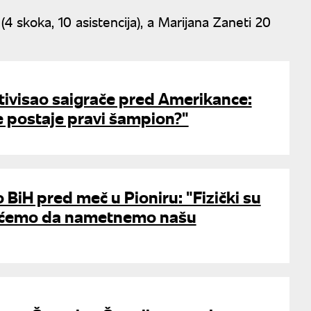
(4 skoka, 10 asistencija), a Marijana Zaneti 20
tivisao saigrače pred Amerikance:
e postaje pravi šampion?"
 BiH pred meč u Pioniru: "Fizički su
aćemo da nametnemo našu