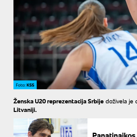
KSS
Foto:
Ženska U20 reprezentacija Srbije
doživela je 
Litvaniji.
Panatinaikos 