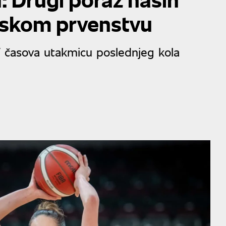
pskom prvenstvu
17 časova utakmicu poslednjeg kola