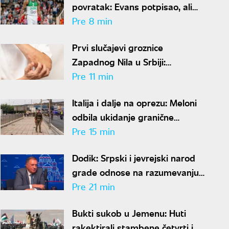
povratak: Evans potpisao, ali
neće odmah zaigrati
Pre 8 min
Prvi slučajevi groznice
Zapadnog Nila u Srbiji:
Direktorka "Batuta" otkrila
Pre 11 min
kada smo u najvećem riziku od
Italija i dalje na oprezu: Meloni
uboda
odbila ukidanje granične
kontrole prema Španiji pre 15.
Pre 15 min
avgusta
Dodik: Srpski i jevrejski narod
grade odnose na razumevanju i
prijateljstvu
Pre 21 min
Bukti sukob u Jemenu: Huti
rakektirali stambene četvrti i