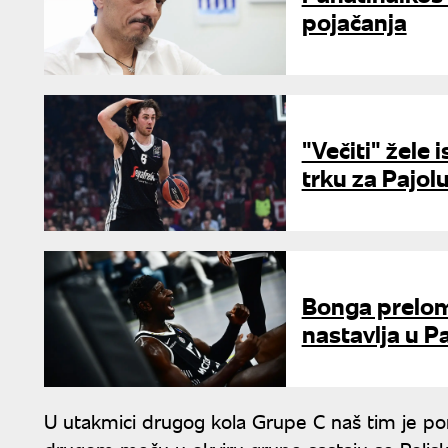
pojačanja
"Večiti" žele 
trku za Pajol
Bonga prelom
nastavlja u P
U utakmici drugog kola Grupe C naš tim je pora