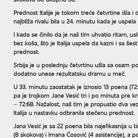
Prednost Italije je tokom treće četvrtine išla i 
najbliža rivalu bila u 24. minutu kada je uspe
I kada se činilo da je naš tim uhvatio ritam, us
bez koša, što je Italija uspela da kazni i sa š
prednost.
Srbija je u poslednju četvrtinu ušla sa osam po
dodatno unese rezultatsku dramu u meč.
U 33. minutu zaostatak je iznosio 13 poena (72:5
pa je trojkom Jane Vesić tri i po minuta pre kr
– 72:68. Nažalost, naš tim je propustio dva v
Italija u nastavku odbranila stečenu prednost.
Jana Vesić je sa 22 poena bila najefikasnija u 
(8 skokova) i Imana Ćosović (4 asistencije), a p