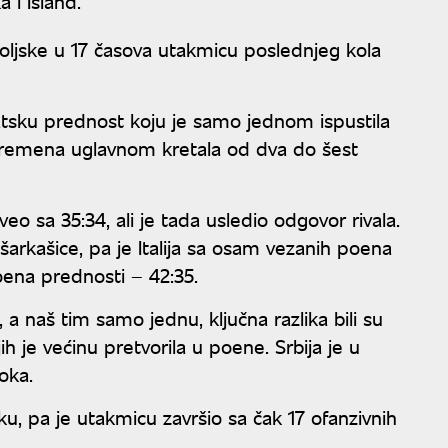
 i Island.
 Poljske u 17 časova utakmicu poslednjeg kola
tatsku prednost koju je samo jednom ispustila
vremena uglavnom kretala od dva do šest
eo sa 35:34, ali je tada usledio odgovor rivala.
arkašice, pa je Italija sa osam vezanih poena
ena prednosti – 42:35.
, a naš tim samo jednu, ključna razlika bili su
ojih je većinu pretvorila u poene. Srbija je u
oka.
vku, pa je utakmicu završio sa čak 17 ofanzivnih