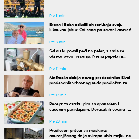
Pre 3 min
Brena i Boba odlučili da rentiraju svoju
luksuznu jahtu: Od cene po sezoni zavrteće
vam se u glavi
Pre 3 min
Svi su kupovali peći na pelet, a sada se
okreću ovom rešenju: Nema pepela ni
svakodnevnog loženja
Pre 11 min
Mađarska dobija novog predsednika: Bivši
predsednik vrhovnog suda predložen za
funkciju
Pre 17 min
Recept za carsku pitu sa spanaćem i
sušenim paradajzom: Doručak ili večera -
svejedno je
Pre 23 min
Predložen pritvor za muškarca
osumnjičenog da je svirepo ubio majku na