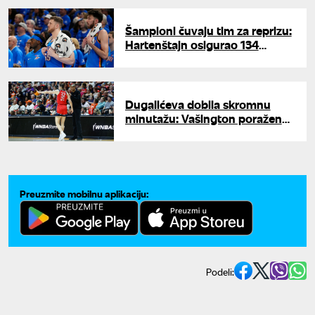
Šampioni čuvaju tim za reprizu:
Hartenštajn osigurao 134
miliona kroz pet godina,
ubačena i posebna klauzula za
trejd
Dugalićeva dobila skromnu
minutažu: Vašington poražen
od Konektikata u WNBA ligi
Preuzmite mobilnu aplikaciju:
Podeli: