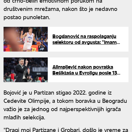
od crno-belih emotivnom porukom na
društvenim mrežama, nakon što je nedavno
postao punoletan.
Bogdanović na raspolaganju
selektoru od avgusta: "Imam
posebnu emociju za Srbiju"
Alimpijević nakon povratka
Bešiktaša u Evroligu posle 13
godina: "San je postao
stvarnost"
Bojović je u Partizan stigao 2022. godine iz
Cedevite Olimpije, a tokom boravka u Beogradu
važio je za jednog od najperspektivnijih igrača
mlađih selekcija.
"Dragi moj Partizane i Grobari, došlo je vreme za