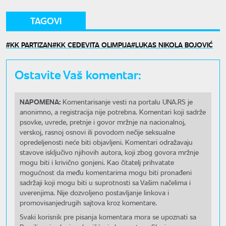
TAGOVI
KK PARTIZAN
KK CEDEVITA OLIMPIJA
LUKAS NIKOLA BOJOVIĆ
Ostavite Vaš komentar:
NAPOMENA:
Komentarisanje vesti na portalu UNA.RS je
anonimno, a registracija nije potrebna. Komentari koji sadrže
psovke, uvrede, pretnje i govor mržnje na nacionalnoj,
verskoj, rasnoj osnovi ili povodom nečije seksualne
opredeljenosti neće biti objavljeni. Komentari odražavaju
stavove isključivo njihovih autora, koji zbog govora mržnje
mogu biti i krivično gonjeni. Kao čitatelj prihvatate
mogućnost da među komentarima mogu biti pronađeni
sadržaji koji mogu biti u suprotnosti sa Vašim načelima i
uverenjima. Nije dozvoljeno postavljanje linkova i
promovisanjedrugih sajtova kroz komentare.
Svaki korisnik pre pisanja komentara mora se upoznati sa