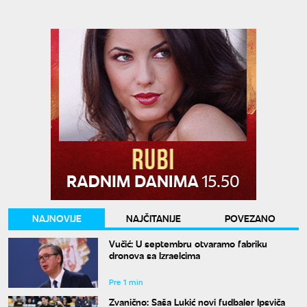
NAJNOVIJE
NAJČITANIJE
POVEZANO
Vučić: U septembru otvaramo fabriku
dronova sa Izraelcima
Pre 1 min
Zvanično: Saša Lukić novi fudbaler Ipsviča