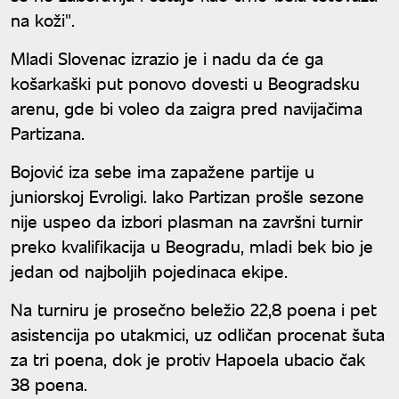
na koži".
Mladi Slovenac izrazio je i nadu da će ga
košarkaški put ponovo dovesti u Beogradsku
arenu, gde bi voleo da zaigra pred navijačima
Partizana.
Bojović iza sebe ima zapažene partije u
juniorskoj Evroligi. Iako Partizan prošle sezone
nije uspeo da izbori plasman na završni turnir
preko kvalifikacija u Beogradu, mladi bek bio je
jedan od najboljih pojedinaca ekipe.
Na turniru je prosečno beležio 22,8 poena i pet
asistencija po utakmici, uz odličan procenat šuta
za tri poena, dok je protiv Hapoela ubacio čak
38 poena.