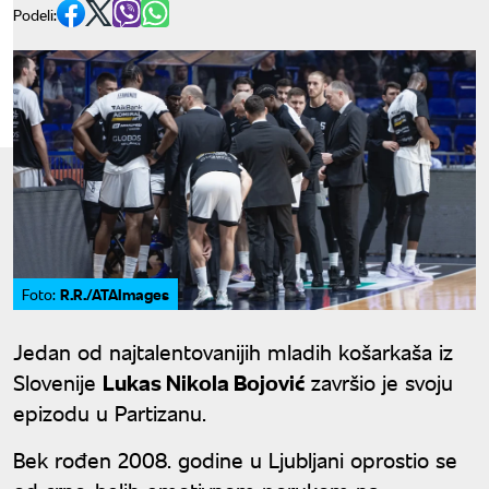
Podeli:
R.R./ATAImages
Foto:
Jedan od najtalentovanijih mladih košarkaša iz
Slovenije
Lukas Nikola Bojović
završio je svoju
epizodu u Partizanu.
Bek rođen 2008. godine u Ljubljani oprostio se