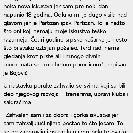
neka nova iskustva jer sam pre neki dan
napunio 18 godina. Odluka mi je dugo visila nad
glavom jer je Partizan ipak Partizan. To je nešto
što oni koji nemaju moje iskustvo teško
razumeju. Četiri godine srpske košarke je nešto
što bi svako ozbiljan poželeo. Tvrd rad, nema
gledanja kroz prste ali i mnogo divnih
momenata sa crno-belom porodicom", napisao
je Bojović.
U nastavku poruke zahvalio se svima koji su bili
deo njegovog razvoja – trenerima, upravi kluba i
saigračima.
"Zahvalan sam i za dobra i gorka iskustva jer
sam zahvaljujući njima postao to što jesam. To
se ne zaboravlja i ostaje kao crno-bela tetovaža