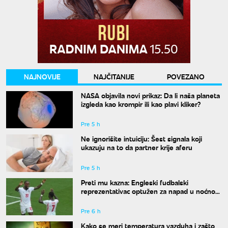
NAJNOVIJE
NAJČITANIJE
POVEZANO
NASA objavila novi prikaz: Da li naša planeta
izgleda kao krompir ili kao plavi kliker?
Pre 5 h
Ne ignorišite intuiciju: Šest signala koji
ukazuju na to da partner krije aferu
Pre 5 h
Preti mu kazna: Engleski fudbalski
reprezentativac optužen za napad u noćnom
klubu
Pre 6 h
Kako se meri temperatura vazduha i zašto