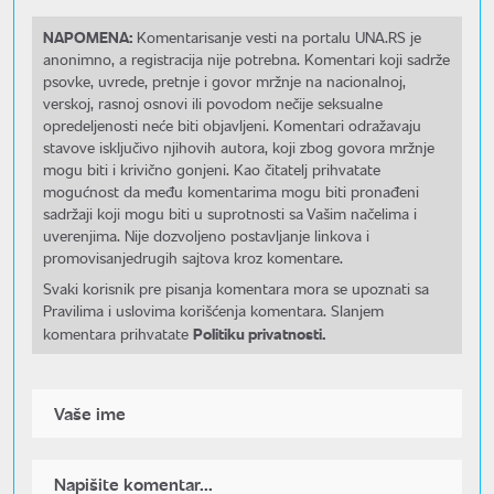
NAPOMENA:
Komentarisanje vesti na portalu UNA.RS je
anonimno, a registracija nije potrebna. Komentari koji sadrže
psovke, uvrede, pretnje i govor mržnje na nacionalnoj,
verskoj, rasnoj osnovi ili povodom nečije seksualne
opredeljenosti neće biti objavljeni. Komentari odražavaju
stavove isključivo njihovih autora, koji zbog govora mržnje
mogu biti i krivično gonjeni. Kao čitatelj prihvatate
mogućnost da među komentarima mogu biti pronađeni
sadržaji koji mogu biti u suprotnosti sa Vašim načelima i
uverenjima. Nije dozvoljeno postavljanje linkova i
promovisanjedrugih sajtova kroz komentare.
Svaki korisnik pre pisanja komentara mora se upoznati sa
Pravilima i uslovima korišćenja komentara. Slanjem
Politiku privatnosti.
komentara prihvatate