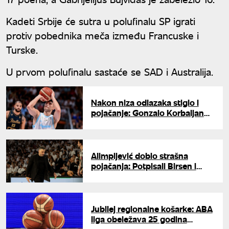
Kadeti Srbije će sutra u polufinalu SP igrati
protiv pobednika meča između Francuske i
Turske.
U prvom polufinalu sastaće se SAD i Australija.
Nakon niza odlazaka stiglo i
pojačanje: Gonzalo Korbaljan
potpisao za Valensiju
Alimpijević dobio strašna
pojačanja: Potpisali Birsen i
Vilbekin
Jubilej regionalne košarke: ABA
liga obeležava 25 godina