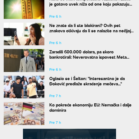
je gotovo uvek niža od one koju pokazuju
naši termometri
Pre 6 h
Ne znate da li ste blokirani? Ovih pet
znakova otkivaju da li se nalazite na nečijoj
"crnoj listi"
Pre 6 h
Zaradili 600.000 dolara, pa skoro
bankrotirali: Neverovatna ispovest Meta
Dejmona o paklu kroz koji je prošao
Pre 6 h
Oglasio se i Šelton: "Interesantno je da
Đoković predlaže skraćenje mečeva..."
Pre 7 h
Ko pokreće ekonomiju EU: Nemačka i dalje
dominira
Pre 7 h