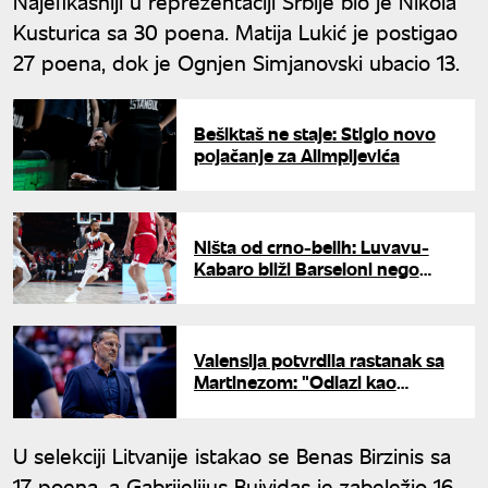
Najefikasniji u reprezentaciji Srbije bio je Nikola
Kusturica sa 30 poena. Matija Lukić je postigao
27 poena, dok je Ognjen Simjanovski ubacio 13.
Bešiktaš ne staje: Stiglo novo
pojačanje za Alimpijevića
Ništa od crno-belih: Luvavu-
Kabaro bliži Barseloni nego
Partizanu
Valensija potvrdila rastanak sa
Martinezom: "Odlazi kao
najuspešniji trener"
U selekciji Litvanije istakao se Benas Birzinis sa
17 poena, a Gabrijelijus Bujvidas je zabeležio 16.