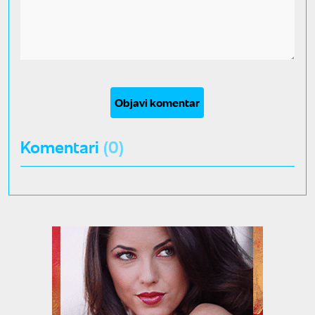
Objavi komentar
Komentari
(0)