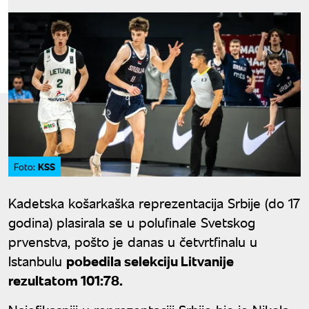
KSS
Foto:
Kadetska košarkaška reprezentacija Srbije (do 17
godina) plasirala se u polufinale Svetskog
prvenstva, pošto je danas u četvrtfinalu u
Istanbulu
pobedila selekciju Litvanije
rezultatom 101:78.