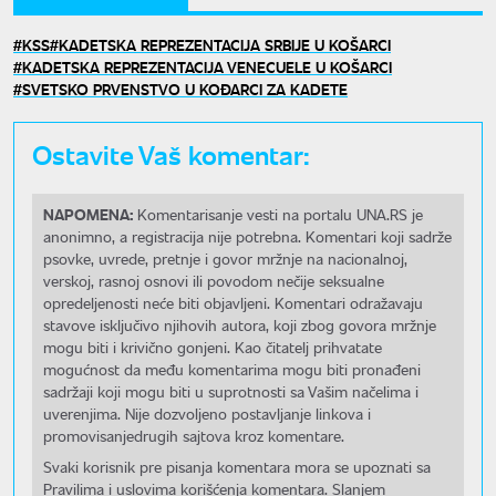
KSS
KADETSKA REPREZENTACIJA SRBIJE U KOŠARCI
KADETSKA REPREZENTACIJA VENECUELE U KOŠARCI
SVETSKO PRVENSTVO U KOĐARCI ZA KADETE
Ostavite Vaš komentar:
NAPOMENA:
Komentarisanje vesti na portalu UNA.RS je
anonimno, a registracija nije potrebna. Komentari koji sadrže
psovke, uvrede, pretnje i govor mržnje na nacionalnoj,
verskoj, rasnoj osnovi ili povodom nečije seksualne
opredeljenosti neće biti objavljeni. Komentari odražavaju
stavove isključivo njihovih autora, koji zbog govora mržnje
mogu biti i krivično gonjeni. Kao čitatelj prihvatate
mogućnost da među komentarima mogu biti pronađeni
sadržaji koji mogu biti u suprotnosti sa Vašim načelima i
uverenjima. Nije dozvoljeno postavljanje linkova i
promovisanjedrugih sajtova kroz komentare.
Svaki korisnik pre pisanja komentara mora se upoznati sa
Pravilima i uslovima korišćenja komentara. Slanjem