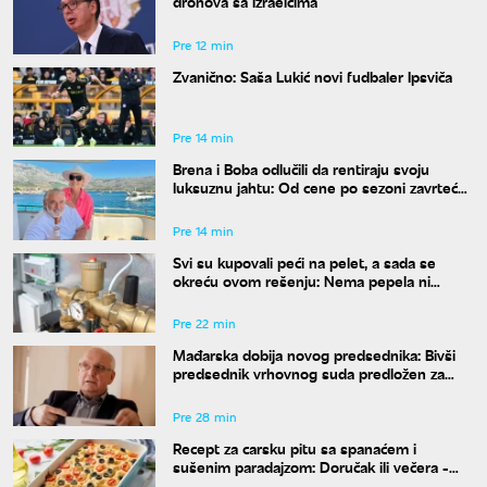
dronova sa Izraelcima
Pre 12 min
Zvanično: Saša Lukić novi fudbaler Ipsviča
Pre 14 min
Brena i Boba odlučili da rentiraju svoju
luksuznu jahtu: Od cene po sezoni zavrteće
vam se u glavi
Pre 14 min
Svi su kupovali peći na pelet, a sada se
okreću ovom rešenju: Nema pepela ni
svakodnevnog loženja
Pre 22 min
Mađarska dobija novog predsednika: Bivši
predsednik vrhovnog suda predložen za
funkciju
Pre 28 min
Recept za carsku pitu sa spanaćem i
sušenim paradajzom: Doručak ili večera -
svejedno je