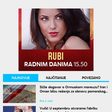
NAJNOVIJE
NAJČITANIJE
POVEZANO
Stiže dogovor o Ormuskom moreuzu? Iran i
Oman blizu rešenja za obnovu pomorskog
saobraćaja
Pre 2 min
Vučić: U septembru otvaramo fabriku