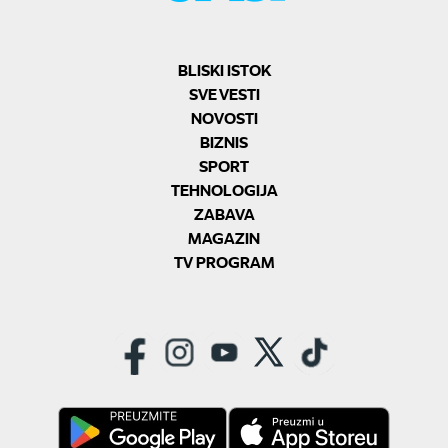
BLISKI ISTOK
SVE VESTI
NOVOSTI
BIZNIS
SPORT
TEHNOLOGIJA
ZABAVA
MAGAZIN
TV PROGRAM