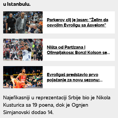
u Istanbulu.
Parkerov cilj je jasan: "Želim da
osvojim Evroligu sa Asvelom"
Ništa od Partizana i
Olimpijakosa: Bonzi Kolson se
vratio u Makabi iz Tel Aviva
Evroligaš predstavio prvo
pojačanje za novu sezonu:
Potpisao košarkaš Cedevita
Olimpije
Najefikasniji u reprezentaciji Srbije bio je Nikola
Kusturica sa 19 poena, dok je Ognjen
Simjanovski dodao 14.