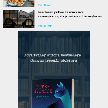
Pre 34 min
Predložen pritvor za muškarca
osumnjičenog da je svirepo ubio majku na
Novom Beogradu
Pre 38 min