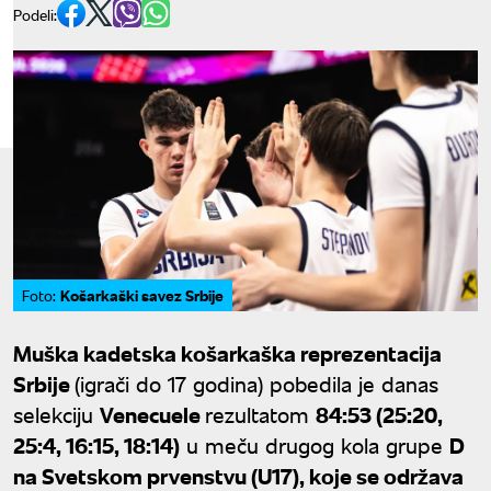
Podeli:
Košarkaški savez Srbije
Foto:
Muška kadetska košarkaška reprezentacija
Srbije
(igrači do 17 godina) pobedila je danas
selekciju
Venecuele
rezultatom
84:53 (25:20,
25:4, 16:15, 18:14)
u meču drugog kola grupe
D
na Svetskom prvenstvu (U17), koje se održava