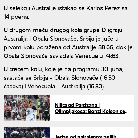
U selekciji Australije istakao se Karlos Perez sa
14 poena.
U drugom meču drugog kola grupe D igraju
Australija i Obala Slonovače. Srbija je juče u
prvom kolu poražena od Australije 88:66, dok je
Obala Slonovače savladala Venecuelu 74:63.
U trećem kolu, koje je na programu 30. juna,
sastaće se Srbija - Obala Slonovače (16.30
časova) i Venecuela - Australija (16.30).
Ništa od Partizana i
Olimpijakosa: Bonzi Kolson se
vratio u Makabi iz Tel Aviva
Jedan od najtalentovanijih