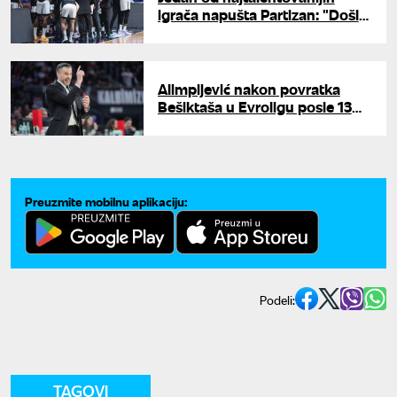
igrača napušta Partizan: "Došlo
je vreme za neka nova
iskustva"
Alimpijević nakon povratka
Bešiktaša u Evroligu posle 13
godina: "San je postao
stvarnost"
Preuzmite mobilnu aplikaciju:
Podeli:
TAGOVI