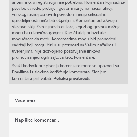
anonimno, a registracija nije potrebna. Komentari koji sadrže
psovke, uvrede, pretnje i govor mržnje na nacionalnoj,
verskoj, rasnoj osnovi ili povodom nečije seksualne
opredeljenosti neće biti objavljeni. Komentari odražavaju
stavove isključivo njihovih autora, koji zbog govora mržnje
mogu biti i krivično gonjeni. Kao čitatelj prihvatate
mogućnost da među komentarima mogu biti pronađeni
sadržaji koji mogu biti u suprotnosti sa Vašim načelima i
uverenjima. Nije dozvoljeno postavljanje linkova i
promovisanjedrugih sajtova kroz komentare.
Svaki korisnik pre pisanja komentara mora se upoznati sa
Pravilima i uslovima korišćenja komentara. Slanjem
Politiku privatnosti.
komentara prihvatate