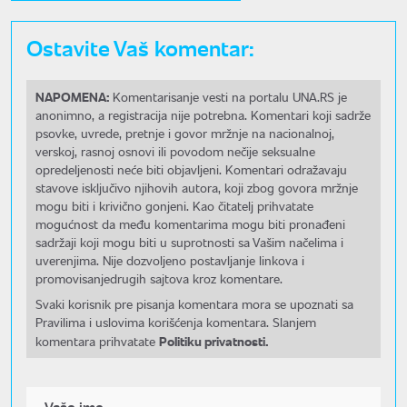
Ostavite Vaš komentar:
NAPOMENA:
Komentarisanje vesti na portalu UNA.RS je
anonimno, a registracija nije potrebna. Komentari koji sadrže
psovke, uvrede, pretnje i govor mržnje na nacionalnoj,
verskoj, rasnoj osnovi ili povodom nečije seksualne
opredeljenosti neće biti objavljeni. Komentari odražavaju
stavove isključivo njihovih autora, koji zbog govora mržnje
mogu biti i krivično gonjeni. Kao čitatelj prihvatate
mogućnost da među komentarima mogu biti pronađeni
sadržaji koji mogu biti u suprotnosti sa Vašim načelima i
uverenjima. Nije dozvoljeno postavljanje linkova i
promovisanjedrugih sajtova kroz komentare.
Svaki korisnik pre pisanja komentara mora se upoznati sa
Pravilima i uslovima korišćenja komentara. Slanjem
Politiku privatnosti.
komentara prihvatate