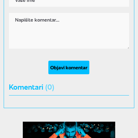
Objavi komentar
Komentari
(0)