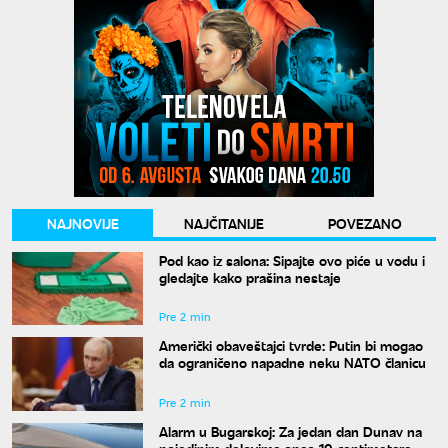
NAJNOVIJE
NAJČITANIJE
POVEZANO
Pod kao iz salona: Sipajte ovo piće u vodu i
gledajte kako prašina nestaje
Pre 2 min
Američki obaveštajci tvrde: Putin bi mogao
da ograničeno napadne neku NATO članicu
Pre 2 min
Alarm u Bugarskoj: Za jedan dan Dunav na
pojedinim delovima opao 10 centimetara