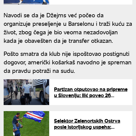
uz milionsko obeštećenje
Navodi se da je Džejms već počeo da
organizuje preseljenje u Barselonu i traži kuću za
život, zbog čega je bio veoma nezadovoljan
kada je obavešten da je transfer otkazan.
Pošto smatra da klub nije ispoštovao postignuti
dogovor, američki košarkaš navodno je spreman
da pravdu potraži na sudu.
Partizan otputovao na pripreme
u Sloveniju: Ilić poveo 26
fudbalera
Selektor Zelenortskih Ostrva
posle istorijskog uspeha:
Pokazali smo da ništa nije