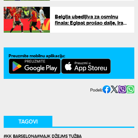
nemoguće
Belgija ubedljiva za osminu
finala: Egipat prošao dalje, Iran
čeka rasplet
Preuzmite mobilnu aplikaciju:
Podeli:
TAGOVI
KK BARSELONA
MAJK DŽEJMS TUŽBA