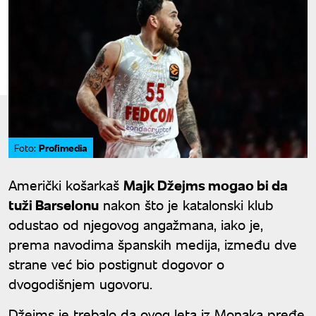
Profimedia
Foto:
Američki košarkaš
Majk Džejms mogao bi da
tuži Barselonu
nakon što je katalonski klub
odustao od njegovog angažmana, iako je,
prema navodima španskih medija, između dve
strane već bio postignut dogovor o
dvogodišnjem ugovoru.
Džejms je trebalo da ovog leta iz Monaka pređe