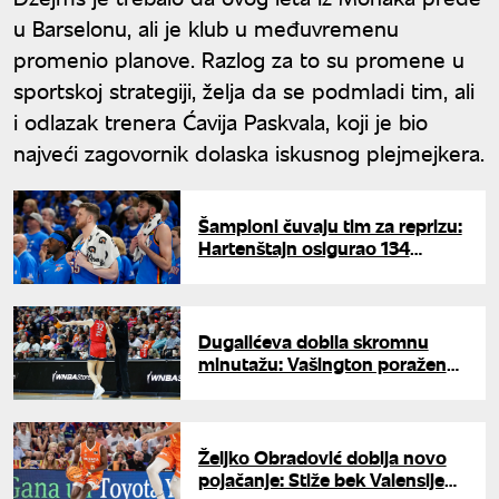
u Barselonu, ali je klub u međuvremenu
promenio planove. Razlog za to su promene u
sportskoj strategiji, želja da se podmladi tim, ali
i odlazak trenera Ćavija Paskvala, koji je bio
najveći zagovornik dolaska iskusnog plejmejkera.
Šampioni čuvaju tim za reprizu:
Hartenštajn osigurao 134
miliona kroz pet godina,
ubačena i posebna klauzula za
trejd
Dugalićeva dobila skromnu
minutažu: Vašington poražen
od Konektikata u WNBA ligi
Željko Obradović dobija novo
pojačanje: Stiže bek Valensije