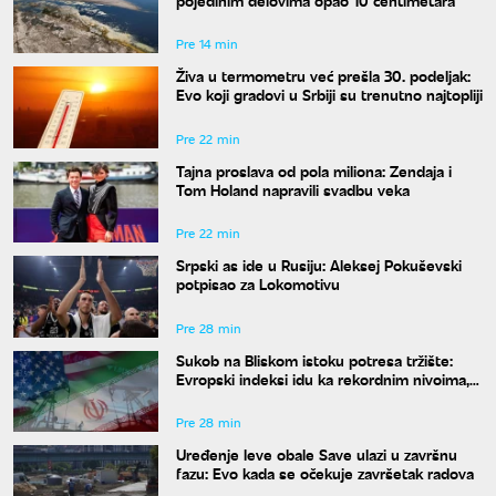
Pre 14 min
Živa u termometru već prešla 30. podeljak:
Evo koji gradovi u Srbiji su trenutno najtopliji
Pre 22 min
Tajna proslava od pola miliona: Zendaja i
Tom Holand napravili svadbu veka
Pre 22 min
Srpski as ide u Rusiju: Aleksej Pokuševski
potpisao za Lokomotivu
Pre 28 min
Sukob na Bliskom istoku potresa tržište:
Evropski indeksi idu ka rekordnim nivoima,
nafta Brent poskupela
Pre 28 min
Uređenje leve obale Save ulazi u završnu
fazu: Evo kada se očekuje završetak radova