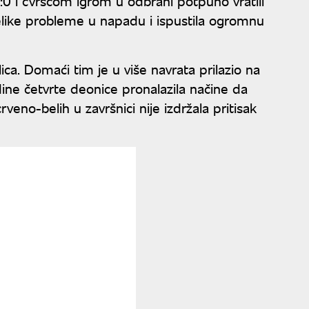
 8:0 i čvršćom igrom u odbrani potpuno vratili
elike probleme u napadu i ispustila ogromnu
ica. Domaći tim je u više navrata prilazio na
ine četvrte deonice pronalazila načine da
veno-belih u završnici nije izdržala pritisak