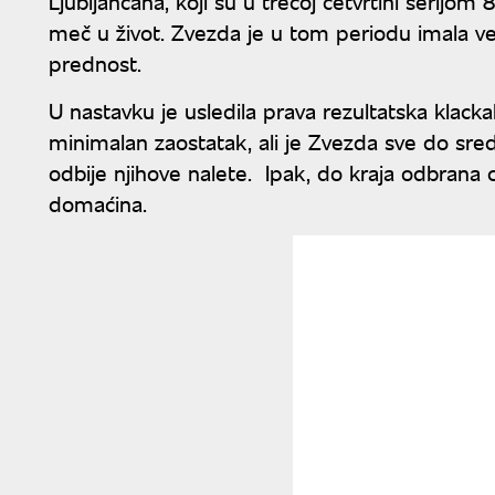
Ljubljančana, koji su u trećoj četvrtini serijom
meč u život. Zvezda je u tom periodu imala v
prednost.
U nastavku je usledila prava rezultatska klackal
minimalan zaostatak, ali je Zvezda sve do sred
odbije njihove nalete. Ipak, do kraja odbrana cr
domaćina.