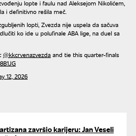
zvođenju lopte i faulu nad Aleksejom Nikolićem,
 i definitivno rešila meč.
izgubljenih lopti, Zvezda nije uspela da sačuva
lučiti ko ide u polufinale ABA lige, na duel sa
at
@kkcrvenazvezda
and tie this quarter-finals
n8B1JG
y 12, 2026
artizana završio karijeru: Jan Veseli