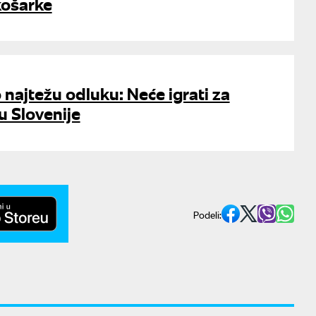
 košarke
najtežu odluku: Neće igrati za
u Slovenije
Podeli: