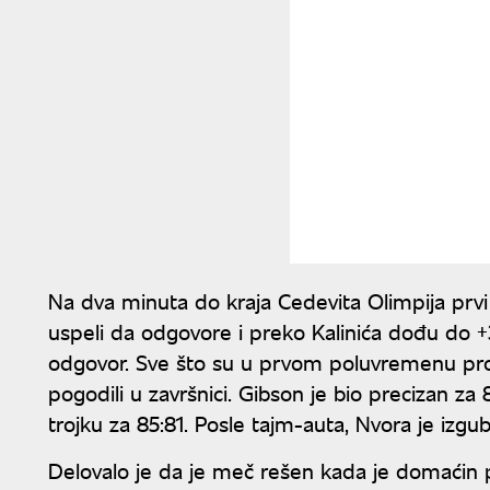
Na dva minuta do kraja Cedevita Olimpija prvi
uspeli da odgovore i preko Kalinića dođu do +
odgovor. Sve što su u prvom poluvremenu prom
pogodili u završnici. Gibson je bio precizan za
trojku za 85:81. Posle tajm-auta, Nvora je izgu
Delovalo je da je meč rešen kada je domaćin po