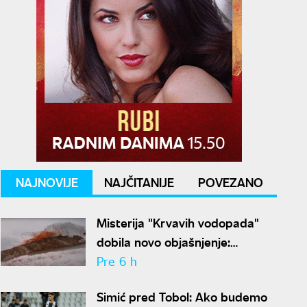
NAJNOVIJE
NAJČITANIJE
POVEZANO
Misterija "Krvavih vodopada"
dobila novo objašnjenje:
Otkriven drevni ekosistem na
Pre 6 h
Antarktiku
Simić pred Tobol: Ako budemo