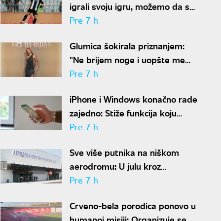
igrali svoju igru, možemo da se
nadamo najboljem
Pre 7 h
Glumica šokirala priznanjem:
"Ne brijem noge i uopšte me
nije sramota"
Pre 7 h
iPhone i Windows konačno rade
zajedno: Stiže funkcija koju
korisnici godinama čekaju
Pre 7 h
Sve više putnika na niškom
aerodromu: U julu kroz
"Konstantin Veliki" prošlo
Pre 7 h
gotovo 50.000 ljudi
Crveno-bela porodica ponovo u
humanoj misiji: Organizuje se