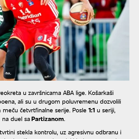
reokreta u završnicama ABA lige. Košarkaši
 poena, ali su u drugom poluvremenu dozvolili
meču četvrtfinalne serije. Posle
1:1
u seriji,
e na duel sa
Partizanom
.
tvrtini stekla kontrolu, uz agresivnu odbranu i