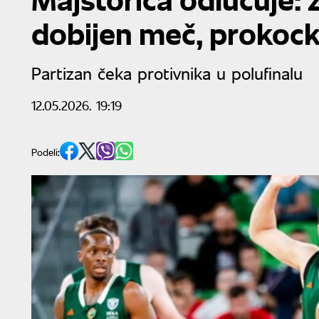
dobijen meč, prokocka
Partizan čeka protivnika u polufinalu
12.05.2026. 19:19
Podeli: