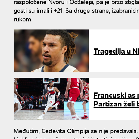
raspoložene Nvoru i Odželeja, pa je brzo stig
gosti su imali i +21. Sa druge strane, izabranic
rukom.
Tragedija u N
Francuski as 
Partizan želi
Međutim, Cedevita Olimpija se nije predavala. 