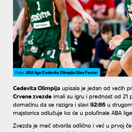
ABA liga/Cedevita Olimpija/Ales Fevzer
Foto:
Cedevita Olimpija
upisala je jedan od većih p
Crvene zvezde
imali su igru i prednost od 21
domaćinu da se razigra i slavi
92:86
u drugom 
majstorica odlučuje ko će u polufinale ABA lig
Zvezda je meč otvorila odlično i već u prvoj če