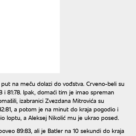
 put na meču dolazi do vođstva. Crveno-beli su
3 i 81:78. Ipak, domaći tim je imao spreman
ašili, izabranici Zvezdana Mitrovića su
 82:81, a potom je na minut do kraja pogodio i
bio loptu, a Aleksej Nikolić mu je ukrao posed.
veo 89:83, ali je Batler na 10 sekundi do kraja