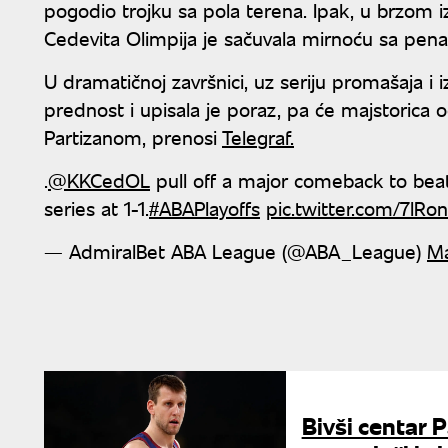
pogodio trojku sa pola terena. Ipak, u brzom i
Cedevita Olimpija je sačuvala mirnoću sa penala
U dramatičnoj završnici, uz seriju promašaja i 
prednost i upisala je poraz, pa će majstorica od
Partizanom, prenosi
Telegraf.
.
@KKCedOL
pull off a major comeback to be
series at 1-1.
#ABAPlayoffs
pic.twitter.com/7lRo
— AdmiralBet ABA League (@ABA_League)
Ma
Bivši centar P