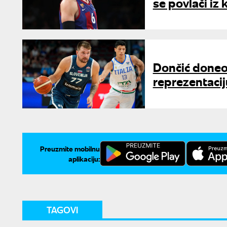
se povlači iz
Dončić doneo 
reprezentacij
Preuzmite mobilnu
aplikaciju:
TAGOVI