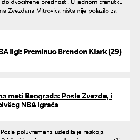
la do dvocifrene prednosti. U jednom trenutku
ima Zvezdana Mitrovića ništa nije polazilo za
BA ligi: Preminuo Brendon Klark (29)
na meti Beograda: Posle Zvezde, i
 bivšeg NBA igrača
Posle poluvremena usledila je reakcija