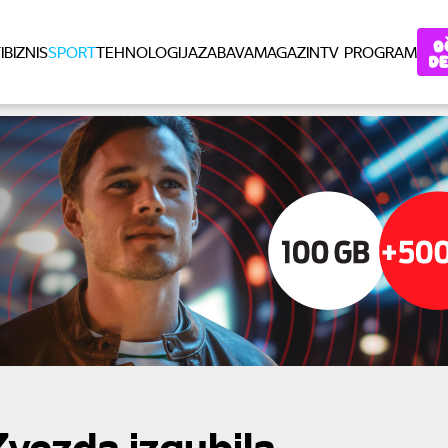
I
BIZNIS
SPORT
TEHNOLOGIJA
ZABAVA
MAGAZIN
TV PROGRAM
Zvezda izgubila