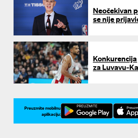
Neočekivan p
se nije prijav
Konkurencija 
za Luvavu-K
Preuzmite mobilnu
aplikaciju: