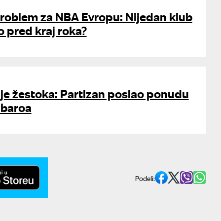
roblem za NBA Evropu: Nijedan klub
io pred kraj roka?
je žestoka: Partizan poslao ponudu
abaroa
Podeli: