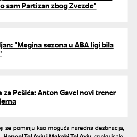
io sam Partizan zbog Zvezde"
jan: "Megina sezona u ABA ligi bila
"
 za Pešića: Anton Gavel novi trener
jerna
i se pominju kao moguća naredna destinacija,
 Hapoel Tel Aviv i Makabi Tel Aviv
, spekulisalo