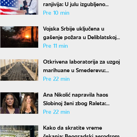
ranjivija: U julu izgubljeno
23.000 radnih mesta
Pre 10 min
Vojska Srbije uključena u
gašenje požara u Deliblatskoj
peščari: Angažovan i helikopter
Pre 11 min
Mi-17
Otkrivena laboratorija za uzgoj
marihuane u Smederevu:
Uhapšeno šest osoba,
Pre 22 min
zaplenjeno pola tone opojne
Ana Nikolić napravila haos
droge
Slobinoj ženi zbog Raleta:
Odmah usledio odgovor
Pre 22 min
Radanovićke
Kako da skratite vreme
čekanja: Beogradski aerodrom