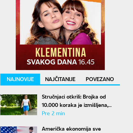
NAJNOVIJE
NAJČITANIJE
POVEZANO
Stručnjaci otkrili: Brojka od
10.000 koraka je izmišljena,
realan cilj za zdravlje je mnogo
Pre 2 min
manji
Američka ekonomija sve