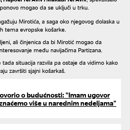
o ponovo mogao da se uključi u trku.
ngažuju Mirotića, a saga oko njegovog dolaska u
nih tema evropske košarke.
ni, ali činjenica da bi Mirotić mogao da
nteresovanje među navijačima Partizana.
e tada situacija razvila pa ostaje da vidimo kako
ju završiti sjajni košarkaš.
ovorio o budućnosti: "Imam ugovor
znaćemo više u narednim nedeljama"