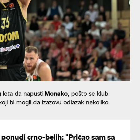
leta da napusti
Monako,
pošto se klub
oji bi mogli da izazovu odlazak nekoliko
o ponudi crno-belih: "Pričao sam sa