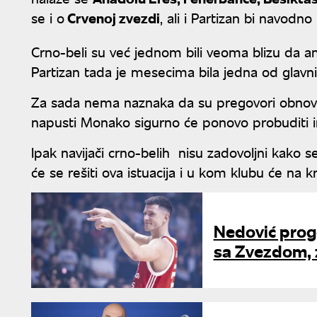
se i o
Crvenoj zvezdi
, ali i Partizan bi navodn
Crno-beli su već jednom bili veoma blizu da a
Partizan tada je mesecima bila jedna od glav
Za sada nema naznaka da su pregovori obnovlje
napusti Monako sigurno će ponovo probuditi i
Ipak navijači crno-belih nisu zadovoljni kako s
će se rešiti ova istuacija i u kom klubu će na kra
Nedović prog
sa Zvezdom, 