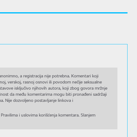
nonimno, a registracija nije potrebna. Komentari koji
noj, verskoj, rasnoj osnovi ili povodom nečije seksualne
stavove isključivo njihovih autora, koji zbog govora mržnje
gućnost da među komentarima mogu biti pronađeni sadržaji
a. Nije dozvoljeno postavljanje linkova i
 Pravilima i uslovima korišćenja komentara. Slanjem