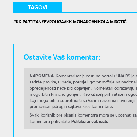
TAGOVI
KK PARTIZAN
EVROLIGA
KK MONAKO
NIKOLA MIROTIĆ
Ostavite Vaš komentar:
NAPOMENA:
Komentarisanje vesti na portalu UNA.RS je a
sadrže psovke, uvrede, pretnje i govor mržnje na nacional
opredeljenosti neće biti objavljeni. Komentari odražavaju 
mogu biti i krivično gonjeni. Kao čitatelj prihvatate mo
koji mogu biti u suprotnosti sa Vašim načelima i uverenjim
promovisanjedrugih sajtova kroz komentare.
Svaki korisnik pre pisanja komentara mora se upoznati sa
Politiku privatnosti.
komentara prihvatate