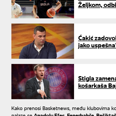
Željkom, odb
Ćakić zadovol
jako uspešna
Stigla zamena
košarkaša Ba
Kako prenosi Basketnews, među klubovima koj
nalaze se
Anadolu Efes, Fenerbahče, Bešiktaš,