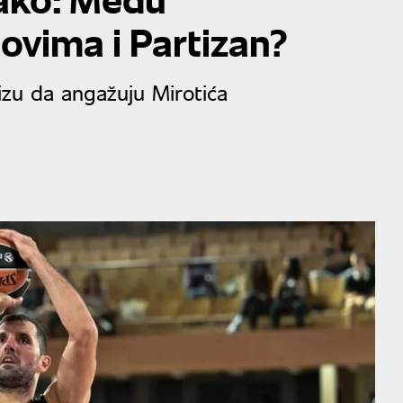
ovima i Partizan?
izu da angažuju Mirotića