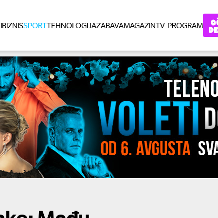
I
BIZNIS
SPORT
TEHNOLOGIJA
ZABAVA
MAGAZIN
TV PROGRAM
ako: Među