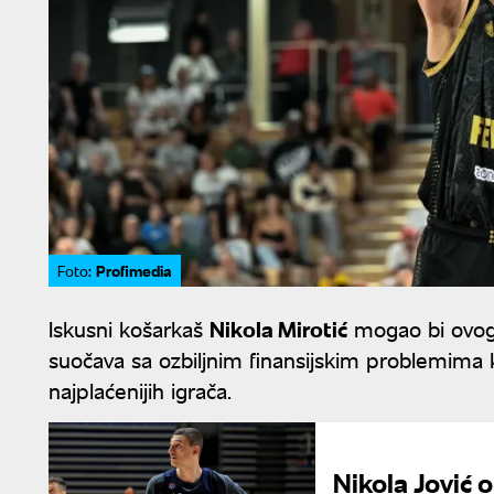
Profimedia
Foto:
Iskusni košarkaš
Nikola Mirotić
mogao bi ovog 
suočava sa ozbiljnim finansijskim problemima k
najplaćenijih igrača.
Nikola Jović 