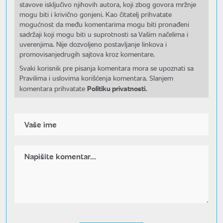
stavove isključivo njihovih autora, koji zbog govora mržnje
mogu biti i krivično gonjeni. Kao čitatelj prihvatate
mogućnost da među komentarima mogu biti pronađeni
sadržaji koji mogu biti u suprotnosti sa Vašim načelima i
uverenjima. Nije dozvoljeno postavljanje linkova i
promovisanjedrugih sajtova kroz komentare.
Svaki korisnik pre pisanja komentara mora se upoznati sa
Pravilima i uslovima korišćenja komentara. Slanjem
Politiku privatnosti.
komentara prihvatate