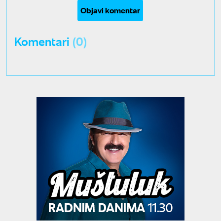
Objavi komentar
Komentari
(0)