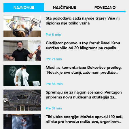
NAJNOVIJE
NAJČITANIJE
POVEZANO
Šta poslodavci sada najviše traže? Više ni
diploma nije toliko važna
Pre 6 min
Gladijator ponovo u top formi: Rasel Krou
smršao više od 20 kilograma pa zapalio
društvene mreže novim izgledom
Pre 21 min
Mladi as komentarisao Đokovićev predlog:
"Novak je sve stariji, zato nam predlaže
kraće mečeve"
Pre 36 min
Spremaju se za najgori scenario: Pentagon
priprema novu nuklearnu strategiju za
eventualni sukob sa Rusijom i Kinom
Pre 51 min
Tihi ubica energije: Možete spavati i 10 sati,
ali ako pre kreveta radite ovo, organizam
vam se neće oporaviti