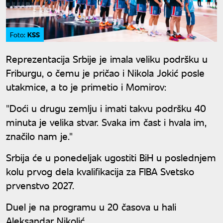
KSS
Foto:
Reprezentacija Srbije je imala veliku podršku u
Friburgu, o čemu je pričao i Nikola Jokić posle
utakmice, a to je primetio i Momirov:
"Doći u drugu zemlju i imati takvu podršku 40
minuta je velika stvar. Svaka im čast i hvala im,
značilo nam je."
Srbija će u ponedeljak ugostiti BiH u poslednjem
kolu prvog dela kvalifikacija za FIBA Svetsko
prvenstvo 2027.
Duel je na programu u 20 časova u hali
Aleksandar Nikolić.