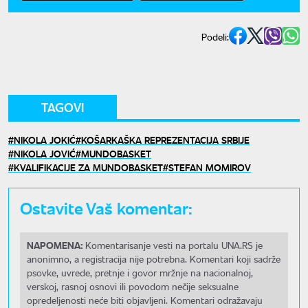
Podeli:
TAGOVI
NIKOLA JOKIĆ
KOŠARKAŠKA REPREZENTACIJA SRBIJE
NIKOLA JOVIĆ
MUNDOBASKET
KVALIFIKACIJE ZA MUNDOBASKET
STEFAN MOMIROV
Ostavite Vaš komentar:
NAPOMENA:
Komentarisanje vesti na portalu UNA.RS je
anonimno, a registracija nije potrebna. Komentari koji sadrže
psovke, uvrede, pretnje i govor mržnje na nacionalnoj,
verskoj, rasnoj osnovi ili povodom nečije seksualne
opredeljenosti neće biti objavljeni. Komentari odražavaju