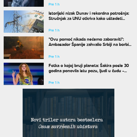
Pre 1 h
Istorijski nizak Dunav i rekordna potrošnja:
Stručnjak za UNU otkriva kako uštedeti
struju
Pre 1 h
"Ovu pomoć nikada nećemo zaboraviti":
Ambasador Španije zahvalio Srbiji na borbi
protiv požara
Pre 1 h
Fotka o kojoj bruji planeta: Šakira posle 30
godina ponovila istu pozu, ljudi u čudu -
"Kako je moguće"
Pre 1 h