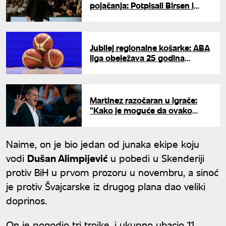
pojačanja: Potpisali Birsen i
Vilbekin
Jubilej regionalne košarke: ABA
liga obeležava 25 godina
postojanja
Martinez razočaran u igrače:
"Kako je moguće da ovako
fenomenalna ekipa neće ostati
na okupu?"
Naime, on je bio jedan od junaka ekipe koju
vodi
Dušan Alimpijević
u pobedi u Skenderiji
protiv BiH u prvom prozoru u novembru, a sinoć
je protiv Švajcarske iz drugog plana dao veliki
doprinos.
On je pogodio tri trojke, i ukupno ubacio 11