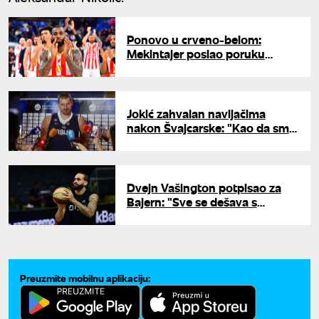
Ponovo u crveno-belom:
Mekintajer poslao poruku
navijačima Olimpijakosa
Jokić zahvalan navijačima
nakon Švajcarske: "Kao da smo
igrali kod kuće"
Dvejn Vašington potpisao za
Bajern: "Sve se dešava s
razlogom"
Preuzmite mobilnu aplikaciju: