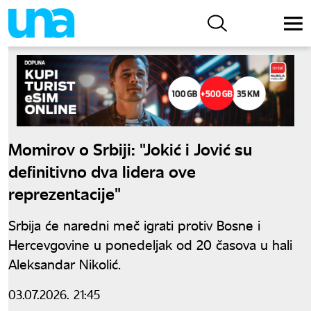
Momirov o Srbiji: "Jokić i Jović su
definitivno dva lidera ove
reprezentacije"
Srbija će naredni meč igrati protiv Bosne i
Hercevgovine u ponedeljak od 20 časova u hali
Aleksandar Nikolić.
03.07.2026. 21:45