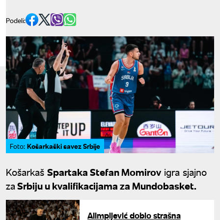
Podeli:
Košarkaški savez Srbije
Foto:
Košarkaš
Spartaka Stefan Momirov
igra sjajno
za
Srbiju u kvalifikacijama za Mundobasket.
Alimpijević dobio strašna