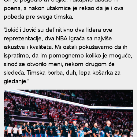
poena, a nakon utakmice je rekao da je i ova
pobeda pre svega timska.
"Jokić i Jović su definitivno dva lidera ove
reprezentacije, dva NBA igrača sa najviše
iskustva i kvaliteta. Mi ostali pokušavamo da ih
ispratimo, da im pomognemo koliko je moguće,
sinoć se otvorilo meni, nekom drugom će
sledeća. Timska borba, duh, lepa košarka za
gledanje."