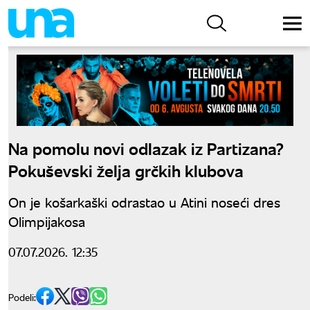
Na pomolu novi odlazak iz Partizana?
Pokuševski želja grčkih klubova
On je košarkaški odrastao u Atini noseći dres
Olimpijakosa
07.07.2026. 12:35
Podeli: