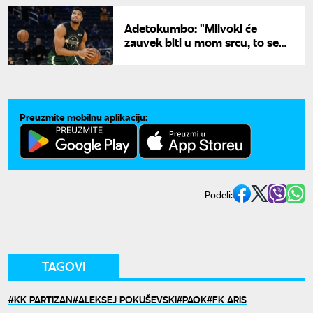
Adetokumbo: "Milvoki će
zauvek biti u mom srcu, to se
nikada neće promeniti"
Preuzmite mobilnu aplikaciju:
Podeli:
TAGOVI
KK PARTIZAN
ALEKSEJ POKUŠEVSKI
PAOK
FK ARIS