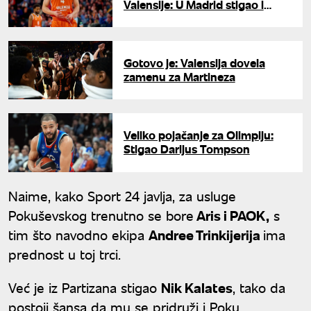
Valensije: U Madrid stigao i
Pradilja
Gotovo je: Valensija dovela
zamenu za Martineza
Veliko pojačanje za Olimpiju:
Stigao Darijus Tompson
Naime, kako Sport 24 javlja, za usluge
Pokuševskog trenutno se bore
Aris i PAOK,
s
tim što navodno ekipa
Andree Trinkijerija
ima
prednost u toj trci.
Već je iz Partizana stigao
Nik Kalates
, tako da
postoji šansa da mu se pridruži i Poku.