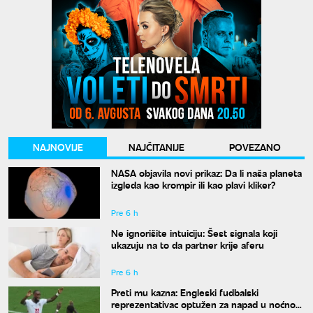
NAJNOVIJE
NAJČITANIJE
POVEZANO
NASA objavila novi prikaz: Da li naša planeta
izgleda kao krompir ili kao plavi kliker?
Pre 6 h
Ne ignorišite intuiciju: Šest signala koji
ukazuju na to da partner krije aferu
Pre 6 h
Preti mu kazna: Engleski fudbalski
reprezentativac optužen za napad u noćnom