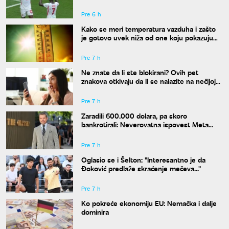
klubu
Pre 6 h
Kako se meri temperatura vazduha i zašto
je gotovo uvek niža od one koju pokazuju
naši termometri
Pre 7 h
Ne znate da li ste blokirani? Ovih pet
znakova otkivaju da li se nalazite na nečijoj
"crnoj listi"
Pre 7 h
Zaradili 600.000 dolara, pa skoro
bankrotirali: Neverovatna ispovest Meta
Dejmona o paklu kroz koji je prošao
Pre 7 h
Oglasio se i Šelton: "Interesantno je da
Đoković predlaže skraćenje mečeva..."
Pre 7 h
Ko pokreće ekonomiju EU: Nemačka i dalje
dominira