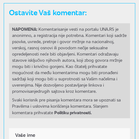
Ostavite Vaš komentar:
NAPOMENA:
Komentarisanje vesti na portalu UNA.RS je
anonimno, a registracija nije potrebna. Komentari koji sadrže
psovke, uvrede, pretnje i govor mržnje na nacionalnoj,
verskoj, rasnoj osnovi ili povodom nečije seksualne
opredeljenosti neće biti objavljeni. Komentari odražavaju
stavove isključivo njihovih autora, koji zbog govora mržnje
mogu biti i krivično gonjeni. Kao čitatelj prihvatate
mogućnost da među komentarima mogu biti pronađeni
sadržaji koji mogu biti u suprotnosti sa Vašim načelima i
uverenjima. Nije dozvoljeno postavljanje linkova i
promovisanjedrugih sajtova kroz komentare.
Svaki korisnik pre pisanja komentara mora se upoznati sa
Pravilima i uslovima korišćenja komentara. Slanjem
Politiku privatnosti.
komentara prihvatate