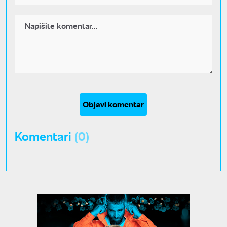
Objavi komentar
Komentari
(0)