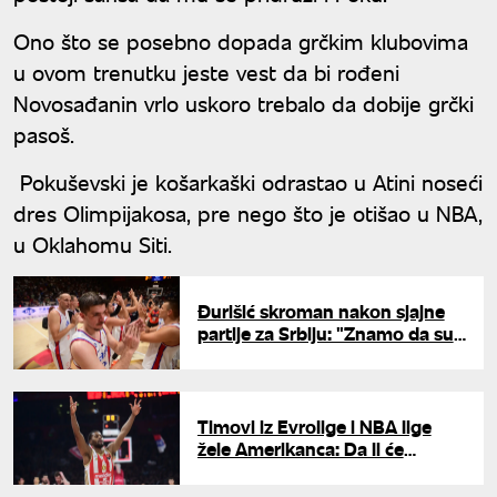
Ono što se posebno dopada grčkim klubovima
u ovom trenutku jeste vest da bi rođeni
Novosađanin vrlo uskoro trebalo da dobije grčki
pasoš.
Pokuševski je košarkaški odrastao u Atini noseći
dres Olimpijakosa, pre nego što je otišao u NBA,
u Oklahomu Siti.
Đurišić skroman nakon sjajne
partije za Srbiju: "Znamo da su
Jokić i Jović najbolji"
Timovi iz Evrolige i NBA lige
žele Amerikanca: Da li će
Zvezda uspeti da zadrži
Batlera?