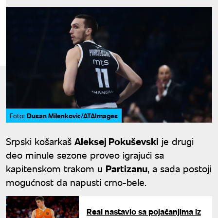
Dusan Milenkovic/ATAImages
Foto:
Srpski košarkaš
Aleksej Pokuševski
je drugi
deo minule sezone proveo igrajući sa
kapitenskom trakom u
Partizanu
, a sada postoji
mogućnost da napusti crno-bele.
Real nastavio sa pojačanjima iz