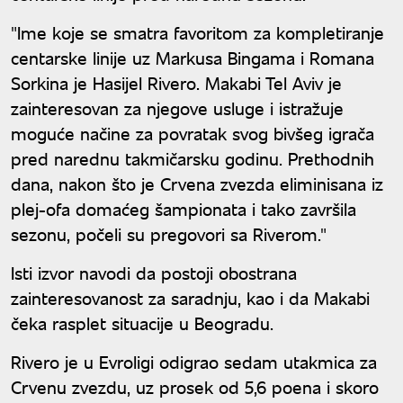
"Ime koje se smatra favoritom za kompletiranje
centarske linije uz Markusa Bingama i Romana
Sorkina je Hasijel Rivero. Makabi Tel Aviv je
zainteresovan za njegove usluge i istražuje
moguće načine za povratak svog bivšeg igrača
pred narednu takmičarsku godinu. Prethodnih
dana, nakon što je Crvena zvezda eliminisana iz
plej-ofa domaćeg šampionata i tako završila
sezonu, počeli su pregovori sa Riverom."
Isti izvor navodi da postoji obostrana
zainteresovanost za saradnju, kao i da Makabi
čeka rasplet situacije u Beogradu.
Rivero je u Evroligi odigrao sedam utakmica za
Crvenu zvezdu, uz prosek od 5,6 poena i skoro