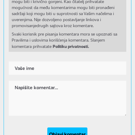
mogu biti i krivično gonjeni. Kao čitatelj prihvatate
mogućnost da među komentarima mogu biti pronađeni
sadržaji koji mogu biti u suprotnosti sa Vašim načelima i
uverenjima. Nije dozvoljeno postavljanje linkova i
promovisanjedrugih sajtova kroz komentare.
Svaki korisnik pre pisanja komentara mora se upoznati sa
Pravilima i uslovima korišćenja komentara. Slanjem
Politiku privatnosti.
komentara prihvatate
Objavi komentar