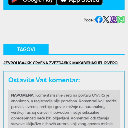
Podeli:
TAGOVI
EVROLIGA
KK CRVENA ZVEZDA
KK MAKABI
HASIJEL RIVERO
Ostavite Vaš komentar:
NAPOMENA:
Komentarisanje vesti na portalu UNA.RS je
anonimno, a registracija nije potrebna. Komentari koji sadrže
psovke, uvrede, pretnje i govor mržnje na nacionalnoj,
verskoj, rasnoj osnovi ili povodom nečije seksualne
opredeljenosti neće biti objavljeni. Komentari odražavaju
stavove isključivo njihovih autora, koji zbog govora mržnje