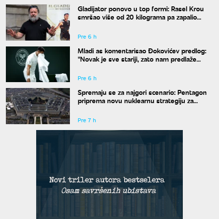
Gladijator ponovo u top formi: Rasel Krou
smršao više od 20 kilograma pa zapalio
društvene mreže novim izgledom
Pre 6 h
Mladi as komentarisao Đokovićev predlog:
"Novak je sve stariji, zato nam predlaže
kraće mečeve"
Pre 6 h
Spremaju se za najgori scenario: Pentagon
priprema novu nuklearnu strategiju za
eventualni sukob sa Rusijom i Kinom
Pre 7 h