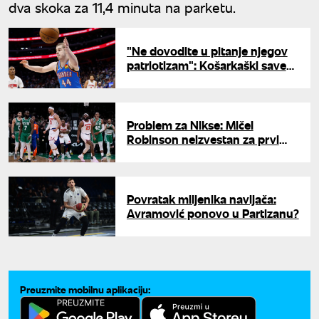
dva skoka za 11,4 minuta na parketu.
"Ne dovodite u pitanje njegov
patriotizam": Košarkaški savez
Srbije se hitno oglasio zbog
Nikole Topića
Problem za Nikse: Mičel
Robinson neizvestan za prvi
meč finala protiv San Antonija
Povratak miljenika navijača:
Avramović ponovo u Partizanu?
Preuzmite mobilnu aplikaciju: