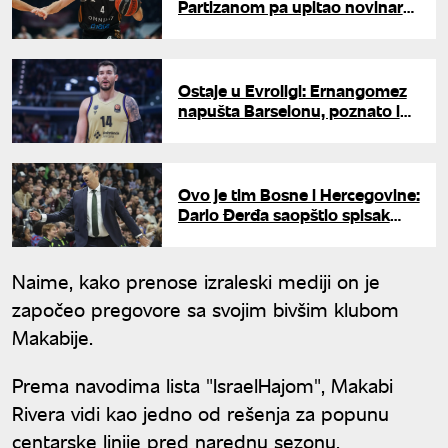
Partizanom pa upitao novinare:
"Da li ste bili u Hramu Svetog
Save?"
Ostaje u Evroligi: Ernangomez
napušta Barselonu, poznato i
gde nastavlja karijeru
Ovo je tim Bosne i Hercegovine:
Dario Đerđa saopštio spisak
košarkaša za mečeve protiv
Turske i Srbije
Naime, kako prenose izraleski mediji on je
započeo pregovore sa svojim bivšim klubom
Makabije.
Prema navodima lista "IsraelHajom", Makabi
Rivera vidi kao jedno od rešenja za popunu
centarske linije pred narednu sezonu.