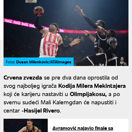
Dusan Milenkovic/ATAImages
Foto:
Crvena zvezda
se pre dva dana oprostila od
svog najboljeg igrača
Kodija Milera Mekintajera
koji će karijeru nastaviti u
Olimpijakosu,
a po
svemu sudeći Mali Kalemgdan će napustiti i
centar
-Hasijel Rivero
.
Avramović najavio finale sa