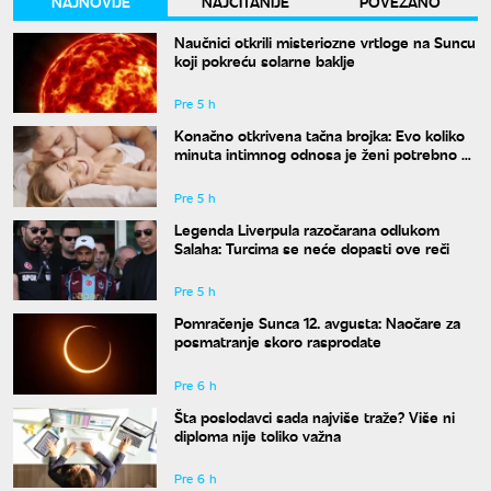
NAJNOVIJE
NAJČITANIJE
POVEZANO
Naučnici otkrili misteriozne vrtloge na Suncu
koji pokreću solarne baklje
Pre 5 h
Konačno otkrivena tačna brojka: Evo koliko
minuta intimnog odnosa je ženi potrebno da
bi bila potpuno zadovoljna
Pre 5 h
Legenda Liverpula razočarana odlukom
Salaha: Turcima se neće dopasti ove reči
Pre 5 h
Pomračenje Sunca 12. avgusta: Naočare za
posmatranje skoro rasprodate
Pre 6 h
Šta poslodavci sada najviše traže? Više ni
diploma nije toliko važna
Pre 6 h