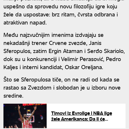
uspešno da sprovedu novu filozofiju igre koju
žele da uspostave: brz ritam, čvrsta odbrana i
atraktivan napad.
Među najzvučnijim imenima izdvajaju se
nekadašnji trener Crvene zvezde, Janis
Sferopulos, zatim Ergin Ataman i Serđo Skariolo,
dok su u konkurenciji i Velimir Perasović, Pedro
Kaljes i interni kandidat, Oskar Oreljana.
Što se Sferopulosa tiče, on ne radi od kada se
rastao sa Zvezdom i slobodan je u izboru nove
sredine.
Timovi iz Evrolige i NBA lige
žele Amerikanca: Da li će
Zvezda uspeti da zadrži