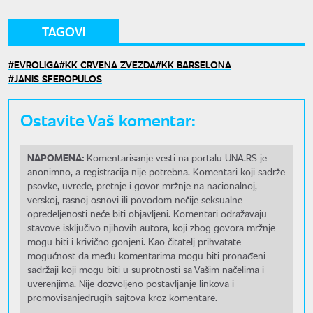
TAGOVI
EVROLIGA
KK CRVENA ZVEZDA
KK BARSELONA
JANIS SFEROPULOS
Ostavite Vaš komentar:
NAPOMENA:
Komentarisanje vesti na portalu UNA.RS je
anonimno, a registracija nije potrebna. Komentari koji sadrže
psovke, uvrede, pretnje i govor mržnje na nacionalnoj,
verskoj, rasnoj osnovi ili povodom nečije seksualne
opredeljenosti neće biti objavljeni. Komentari odražavaju
stavove isključivo njihovih autora, koji zbog govora mržnje
mogu biti i krivično gonjeni. Kao čitatelj prihvatate
mogućnost da među komentarima mogu biti pronađeni
sadržaji koji mogu biti u suprotnosti sa Vašim načelima i
uverenjima. Nije dozvoljeno postavljanje linkova i
promovisanjedrugih sajtova kroz komentare.