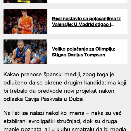
Real nastavio sa pojačanjima iz
Valensije: U Madrid stigao i
Pradilja
Veliko pojačanje za Olimpiju:
Stigao Darijus Tompson
Kakao prenose španski mediji, zbog toga je
odlučeno da se okrene drugim kandidatima koji
bi trebalo da predvode novi projekat nakon
odlaska Ćavija Paskvala u Dubai.
Na listi se nalazi nekoliko imena – neka su već
etablirani evroligaški stručnjaci, dok su druga
manje poznata, ali u klubu smatraju da bi mogla