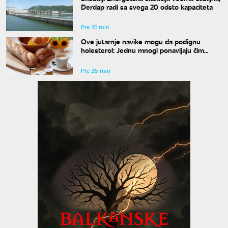
Đerdap radi sa svega 20 odsto kapaciteta
Pre 31 min
Ove jutarnje navike mogu da podignu
holesterol: Jednu mnogi ponavljaju čim
ustanu
Pre 35 min