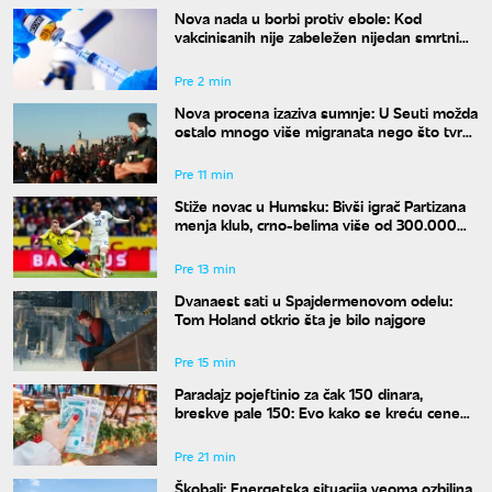
Nova nada u borbi protiv ebole: Kod
vakcinisanih nije zabeležen nijedan smrtni
slučaj
Pre 2 min
Nova procena izaziva sumnje: U Seuti možda
ostalo mnogo više migranata nego što tvrdi
Madrid
Pre 11 min
Stiže novac u Humsku: Bivši igrač Partizana
menja klub, crno-belima više od 300.000
evra
Pre 13 min
Dvanaest sati u Spajdermenovom odelu:
Tom Holand otkrio šta je bilo najgore
Pre 15 min
Paradajz pojeftinio za čak 150 dinara,
breskve pale 150: Evo kako se kreću cene
na pijacama
Pre 21 min
Škobalj: Energetska situacija veoma ozbiljna,