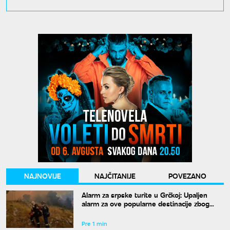
NAJNOVIJE
NAJČITANIJE
POVEZANO
Alarm za srpske turite u Grčkoj: Upaljen
alarm za ove popularne destinacije zbog
opasnosti od požara
Pre 1 min