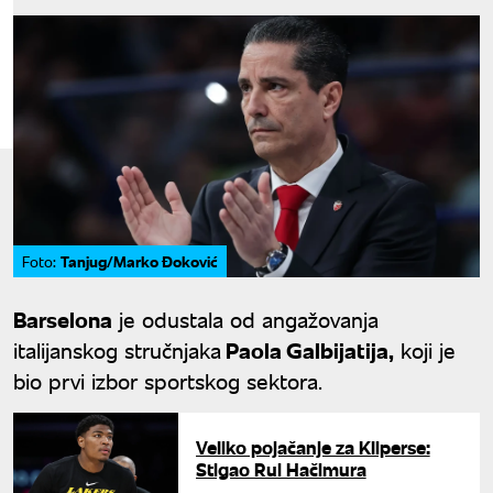
Tanjug/Marko Đoković
Foto:
Barselona
je odustala od angažovanja
italijanskog stručnjaka
Paola Galbijatija,
koji je
bio prvi izbor sportskog sektora.
Veliko pojačanje za Kliperse:
Stigao Rui Hačimura