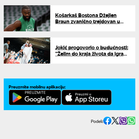
Batlera?
Košarkaš Bostona Džejlen
Braun zvanično trejdovan u
Filadelfiju
Jokić progovorio o budućnosti:
"Želim do kraja života da igram
za Denver"
Preuzmite mobilnu aplikaciju:
Podeli: