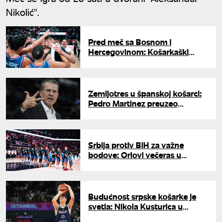
Nikolić".
Pred meč sa Bosnom i
Hercegovinom: Košarkaški
savez Srbije uputio apel
navijačima
Zemljotres u španskoj košarci:
Pedro Martinez preuzeo
madridski Real
Srbija protiv BiH za važne
bodove: Orlovi večeras u
"Pioniru" zatvaraju prvi krug
kvalifikacija
Budućnost srpske košarke je
svetla: Nikola Kusturica u
idealnoj petorci Svetskog