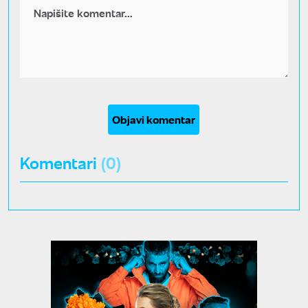
Objavi komentar
Komentari
(0)