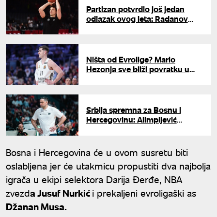
Partizan potvrdio još jedan
odlazak ovog leta: Radanov
napušta crno-bele
Ništa od Evrolige? Mario
Hezonja sve bliži povratku u
NBA ligu
Srbija spremna za Bosnu i
Hercegovinu: Alimpijević
odredio sastav
Bosna i Hercegovina će u ovom susretu biti
oslabljena jer će utakmicu propustiti dva najbolja
igrača u ekipi selektora Darija Đerđe, NBA
zvezd
a Jusuf Nurkić
i prekaljeni evroligaški as
Džanan Musa.