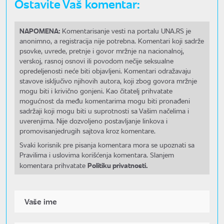
Ostavite Vaš komentar:
NAPOMENA:
Komentarisanje vesti na portalu UNA.RS je
anonimno, a registracija nije potrebna. Komentari koji sadrže
psovke, uvrede, pretnje i govor mržnje na nacionalnoj,
verskoj, rasnoj osnovi ili povodom nečije seksualne
opredeljenosti neće biti objavljeni. Komentari odražavaju
stavove isključivo njihovih autora, koji zbog govora mržnje
mogu biti i krivično gonjeni. Kao čitatelj prihvatate
mogućnost da među komentarima mogu biti pronađeni
sadržaji koji mogu biti u suprotnosti sa Vašim načelima i
uverenjima. Nije dozvoljeno postavljanje linkova i
promovisanjedrugih sajtova kroz komentare.
Svaki korisnik pre pisanja komentara mora se upoznati sa
Pravilima i uslovima korišćenja komentara. Slanjem
Politiku privatnosti.
komentara prihvatate