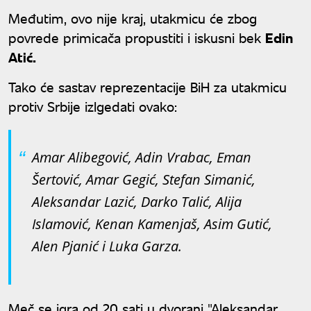
Međutim, ovo nije kraj, utakmicu će zbog
povrede primicača propustiti i iskusni bek
Edin
Atić.
Tako će sastav reprezentacije BiH za utakmicu
protiv Srbije izlgedati ovako:
Amar Alibegović, Adin Vrabac, Eman
Šertović, Amar Gegić, Stefan Simanić,
Aleksandar Lazić, Darko Talić, Alija
Islamović, Kenan Kamenjaš, Asim Gutić,
Alen Pjanić i Luka Garza.
Meč se igra od 20 sati u dvorani "Aleksandar