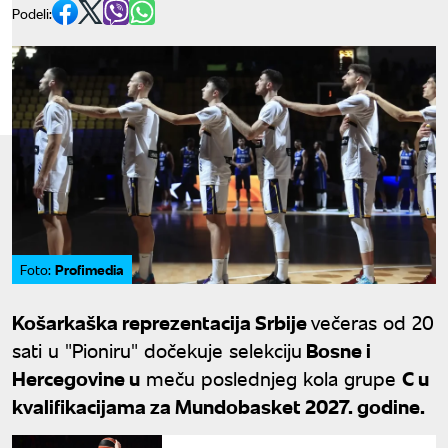
Podeli:
Profimedia
Foto:
Košarkaška reprezentacija Srbije
večeras od 20
sati u "Pioniru" dočekuje selekciju
Bosne i
Hercegovine u
meču poslednjeg kola grupe
C u
kvalifikacijama za Mundobasket 2027. godine.