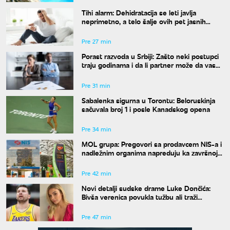
Tihi alarm: Dehidratacija se leti javlja
neprimetno, a telo šalje ovih pet jasnih
znakova pre nego što osetite žeđ
Pre 27 min
Porast razvoda u Srbiji: Zašto neki postupci
traju godinama i da li partner može da vas
"zadrži" u braku?
Pre 31 min
Sabalenka sigurna u Torontu: Beloruskinja
sačuvala broj 1 i posle Kanadskog opena
Pre 34 min
MOL grupa: Pregovori sa prodavcem NIS-a i
nadležnim organima napreduju ka završnoj
fazi
Pre 42 min
Novi detalji sudske drame Luke Dončića:
Bivša verenica povukla tužbu ali traži
bogatstvo na sudu u Sloveniji
Pre 47 min