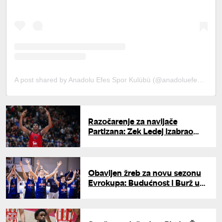
A post shared by Anadolu Efes Spor Kulübü (@anadoluefessk)
Razočarenje za navijače
Partizana: Zek Ledej izabrao
Hapoel
Obavljen žreb za novu sezonu
Evrokupa: Budućnost i Burž u
grupi C