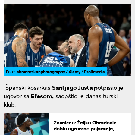
ahmetozkanphotography / Alamy / Profimedia
Foto:
Španski košarkaš
Santjago Justa p
otpisao je
ugovor sa
Efesom,
saopštio je danas turski
klub.
Zvanično: Željko Obradović
dobio ogromno pojačanje,
stigao Jabusele