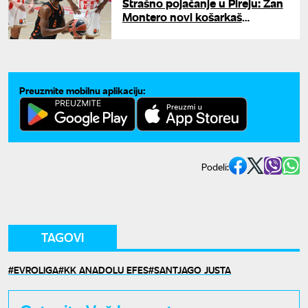
Strašno pojačanje u Pireju: Žan
Montero novi košarkaš
Olimpijakosa
Preuzmite mobilnu aplikaciju:
Podeli:
TAGOVI
EVROLIGA
KK ANADOLU EFES
SANTJAGO JUSTA