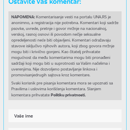
Ostavite Vaš komentar:
NAPOMENA:
Komentarisanje vesti na portalu UNA.RS je
anonimno, a registracija nije potrebna. Komentari koji sadrže
psovke, uvrede, pretnje i govor mržnje na nacionalnoj,
verskoj, rasnoj osnovi ili povodom nečije seksualne
opredeljenosti neće biti objavljeni. Komentari odražavaju
stavove isključivo njihovih autora, koji zbog govora mržnje
mogu biti i krivično gonjeni. Kao čitatelj prihvatate
mogućnost da među komentarima mogu biti pronađeni
sadržaji koji mogu biti u suprotnosti sa Vašim načelima i
uverenjima. Nije dozvoljeno postavljanje linkova i
promovisanjedrugih sajtova kroz komentare.
Svaki korisnik pre pisanja komentara mora se upoznati sa
Pravilima i uslovima korišćenja komentara. Slanjem
Politiku privatnosti.
komentara prihvatate