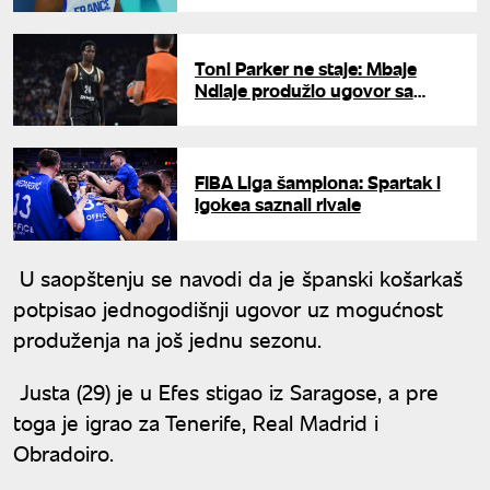
Toni Parker ne staje: Mbaje
Ndiaje produžio ugovor sa
Asvelom
FIBA Liga šampiona: Spartak i
Igokea saznali rivale
U saopštenju se navodi da je španski košarkaš
potpisao jednogodišnji ugovor uz mogućnost
produženja na još jednu sezonu.
Justa (29) je u Efes stigao iz Saragose, a pre
toga je igrao za Tenerife, Real Madrid i
Obradoiro.