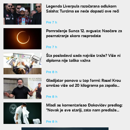
Legenda Liverpula razočarana odlukom
Salaha: Turcima se neće dopasti ove reči
Pre 7 h
Pomračenje Sunca 12. avgusta: Naočare za
posmatranje skoro rasprodate
Pre 7 h
Šta poslodavci sada najviše traže? Više ni
diploma nije toliko važna
Pre 8 h
Gladijator ponovo u top formi: Rasel Krou
smršao više od 20 kilograma pa zapalio
društvene mreže novim izgledom
Pre 8 h
Mladi as komentarisao Đokovićev predlog:
"Novak je sve stariji, zato nam predlaže
kraće mečeve"
Pre 8 h