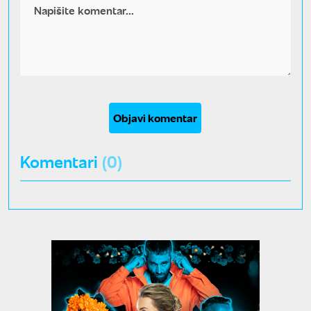
Objavi komentar
Komentari
(0)