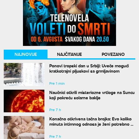
NAJNOVIJE
NAJČITANIJE
POVEZANO
Ponovi tropski dan u Srbiji: Uveče mogući
kratkotrajni pljuskovi sa grmljavinom
Pre 1 min
Naučnici otkrili misteriozne vrtloge na Suncu
koji pokreću solarne baklje
Pre 7 h
Konačno otkrivena tačna brojka: Evo koliko
minuta intimnog odnosa je ženi potrebno da
bi bila potpuno zadovoljna
Pre 7 h