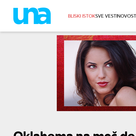
BLISKI ISTOK
SVE VESTI
NOVOST
Oklahoma na meč do v