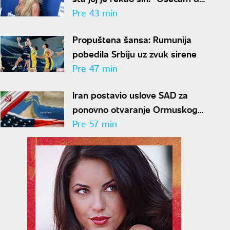
sam podbacila kao majka"
Pre 43 min
Propuštena šansa: Rumunija
pobedila Srbiju uz zvuk sirene
Pre 47 min
Iran postavio uslove SAD za
ponovno otvaranje Ormuskog
moreuza
Pre 57 min