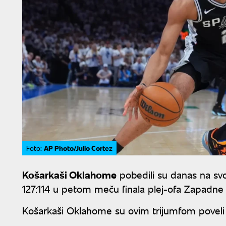
AP Photo/Julio Cortez
Foto:
Košarkaši Oklahome
pobedili su danas na s
127:114 u petom meču finala plej-ofa Zapadne 
Košarkaši Oklahome su ovim trijumfom poveli sa 