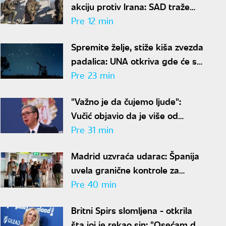
akciju protiv Irana: SAD traže
izlaz iz rata
Pre 12 min
Spremite želje, stiže kiša zvezda
padalica: UNA otkriva gde će se
najbolje videti nebeski spektakl
Pre 23 min
"Važno je da čujemo ljude":
Vučić objavio da je više od
14.000 prijava stiglo na portal
Pre 31 min
"Ko si bre ti"
Madrid uzvraća udarac: Španija
uvela granične kontrole za
putnike koji dolaze iz Italije
Pre 40 min
Britni Spirs slomljena - otkrila
šta joj je rekao sin: "Osećam da