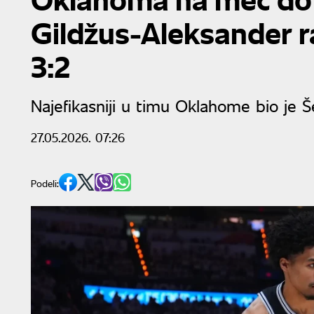
Gildžus-Aleksander r
3:2
Najefikasniji u timu Oklahome bio je 
27.05.2026. 07:26
Podeli: