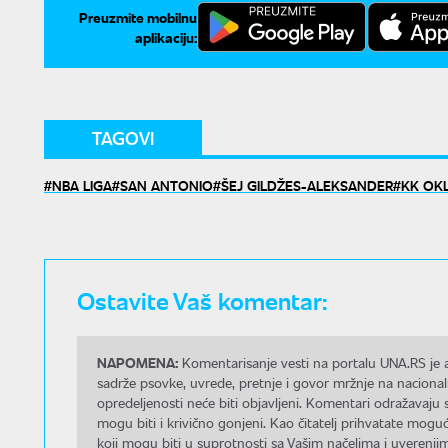
Preuzmite mobilnu
aplikaciju:
TAGOVI
NBA LIGA
SAN ANTONIO
ŠEJ GILDŽES-ALEKSANDER
KK OK
Ostavite Vaš komentar:
NAPOMENA:
Komentarisanje vesti na portalu UNA.RS je a
sadrže psovke, uvrede, pretnje i govor mržnje na nacional
opredeljenosti neće biti objavljeni. Komentari odražavaju 
mogu biti i krivično gonjeni. Kao čitatelj prihvatate mo
koji mogu biti u suprotnosti sa Vašim načelima i uverenjim