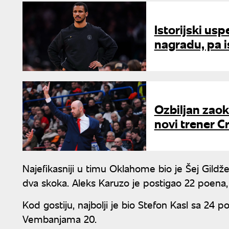
Istorijski us
nagradu, pa i
Ozbiljan zaok
novi trener 
Najefikasniji u timu Oklahome bio je Šej Gildž
dva skoka. Aleks Karuzo je postigao 22 poena
Kod gostiju, najbolji je bio Stefon Kasl sa 24 
Vembanjama 20.