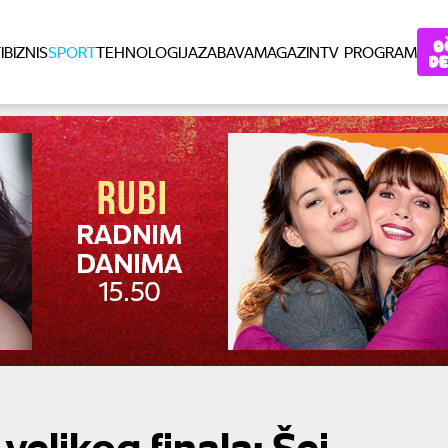
I
BIZNIS
SPORT
TEHNOLOGIJA
ZABAVA
MAGAZIN
TV PROGRAM
elikog finala: Šej