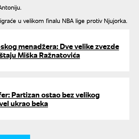
ntoniju.
graće u velikom finalu NBA lige protiv Njujorka.
pskog menadžera: Dve velike zvezde
štaju Miška Ražnatovića
er: Partizan ostao bez velikog
vel ukrao beka