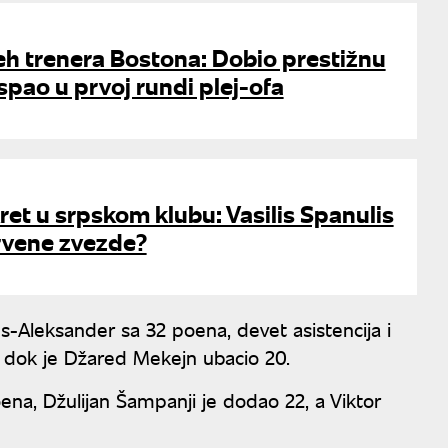
peh trenera Bostona: Dobio prestižnu
spao u prvoj rundi plej-ofa
ret u srpskom klubu: Vasilis Spanulis
Crvene zvezde?
es-Aleksander sa 32 poena, devet asistencija i
, dok je Džared Mekejn ubacio 20.
poena, Džulijan Šampanji je dodao 22, a Viktor