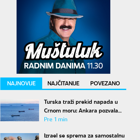
NAJNOVIJE
NAJČITANIJE
POVEZANO
Turska traži prekid napada u
Crnom moru: Ankara pozvala
Moskvu i Kijev na moratorijum
Pre 1 min
Izrael se sprema za samostalnu