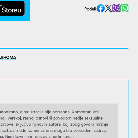
Podeli:
LAHOMA
nonimno, a registracija nije potrebna. Komentari koji
noj, verskoj, rasnoj osnovi ili povodom nečije seksualne
stavove isključivo njihovih autora, koji zbog govora mržnje
gućnost da među komentarima mogu biti pronađeni sadržaji
a. Nije dozvoljeno postavljanje linkova i