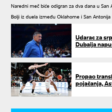
Naredni meč biće odigran za dva dana u San A
Bolji iz duela između Oklahome i San Antonija i
Udarac za sr
Dubaija napu
Propao transf
pojačanja, As