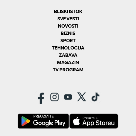
BLISKI ISTOK
SVE VESTI
NOVOSTI
BIZNIS
SPORT
TEHNOLOGIJA
ZABAVA
MAGAZIN
TV PROGRAM