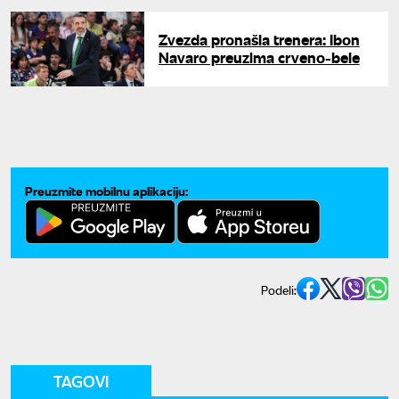
Zvezda pronašla trenera: Ibon
Navaro preuzima crveno-bele
Preuzmite mobilnu aplikaciju:
Podeli:
TAGOVI