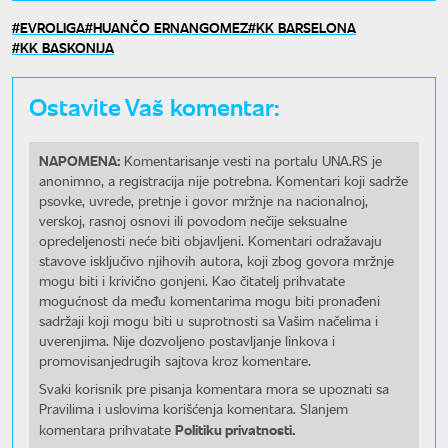
EVROLIGA
HUANČO ERNANGOMEZ
KK BARSELONA
KK BASKONIJA
Ostavite Vaš komentar:
NAPOMENA:
Komentarisanje vesti na portalu UNA.RS je
anonimno, a registracija nije potrebna. Komentari koji sadrže
psovke, uvrede, pretnje i govor mržnje na nacionalnoj,
verskoj, rasnoj osnovi ili povodom nečije seksualne
opredeljenosti neće biti objavljeni. Komentari odražavaju
stavove isključivo njihovih autora, koji zbog govora mržnje
mogu biti i krivično gonjeni. Kao čitatelj prihvatate
mogućnost da među komentarima mogu biti pronađeni
sadržaji koji mogu biti u suprotnosti sa Vašim načelima i
uverenjima. Nije dozvoljeno postavljanje linkova i
promovisanjedrugih sajtova kroz komentare.
Svaki korisnik pre pisanja komentara mora se upoznati sa
Pravilima i uslovima korišćenja komentara. Slanjem
Politiku privatnosti.
komentara prihvatate