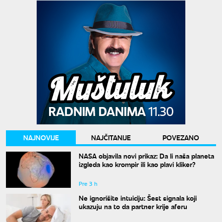
NAJNOVIJE
NAJČITANIJE
POVEZANO
NASA objavila novi prikaz: Da li naša planeta
izgleda kao krompir ili kao plavi kliker?
Pre 3 h
Ne ignorišite intuiciju: Šest signala koji
ukazuju na to da partner krije aferu