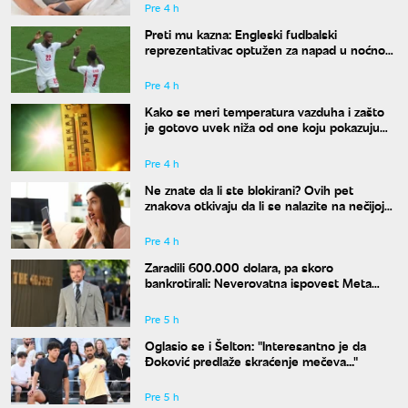
Pre 4 h
Preti mu kazna: Engleski fudbalski
reprezentativac optužen za napad u noćnom
klubu
Pre 4 h
Kako se meri temperatura vazduha i zašto
je gotovo uvek niža od one koju pokazuju
naši termometri
Pre 4 h
Ne znate da li ste blokirani? Ovih pet
znakova otkivaju da li se nalazite na nečijoj
"crnoj listi"
Pre 4 h
Zaradili 600.000 dolara, pa skoro
bankrotirali: Neverovatna ispovest Meta
Dejmona o paklu kroz koji je prošao
Pre 5 h
Oglasio se i Šelton: "Interesantno je da
Đoković predlaže skraćenje mečeva..."
Pre 5 h