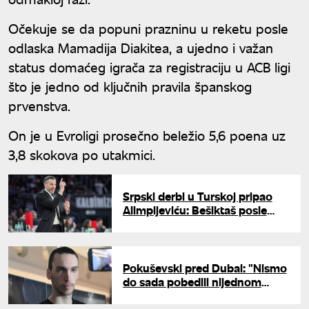
Očekuje se da popuni prazninu u reketu posle
odlaska Mamadija Diakitea, a ujedno i važan
status domaćeg igrača za registraciju u ACB ligi
što je jedno od ključnih pravila španskog
prvenstva.
On je u Evroligi prosečno beležio 5,6 poena uz
3,8 skokova po utakmici.
Srpski derbi u Turskoj pripao
Alimpijeviću: Bešiktaš posle
velike borbe srušio Bahčešehir
Pokuševski pred Dubai: "Nismo
do sada pobedili nijednom
tamo, ali verujem da možemo"