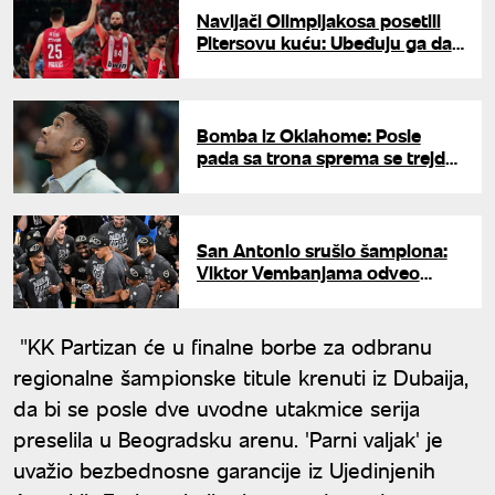
Navijači Olimpijakosa posetili
Pitersovu kuću: Ubeđuju ga da
ostane u Pireju
Bomba iz Oklahome: Posle
pada sa trona sprema se trejd
za Janisa Adetokumba
San Antonio srušio šampiona:
Viktor Vembanjama odveo
Sparse u NBA finale
"KK Partizan će u finalne borbe za odbranu
regionalne šampionske titule krenuti iz Dubaija,
da bi se posle dve uvodne utakmice serija
preselila u Beogradsku arenu. 'Parni valjak' je
uvažio bezbednosne garancije iz Ujedinjenih