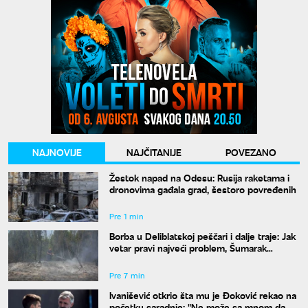
NAJNOVIJE
NAJČITANIJE
POVEZANO
Žestok napad na Odesu: Rusija raketama i
dronovima gađala grad, šestoro povređenih
Pre 1 min
Borba u Deliblatskoj peščari i dalje traje: Jak
vetar pravi najveći problem, Šumarak
odbranjen
Pre 7 min
Ivanišević otkrio šta mu je Đoković rekao na
početku saradnje: "Ne može sa mnom da