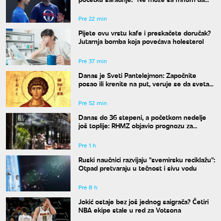
radi onaj ko ne razume moja ludila"
Pre 22 min
Pijete ovu vrstu kafe i preskačete doručak?
Jutarnja bomba koja povećava holesterol
Pre 37 min
Danas je Sveti Pantelejmon: Započnite
posao ili krenite na put, veruje se da svetac
blagosilja svaki rad
Pre 52 min
Danas do 36 stepeni, a početkom nedelje
još toplije: RHMZ objavio prognozu za
naredne dane
Pre 1 h
Ruski naučnici razvijaju "svemirsku reciklažu":
Otpad pretvaraju u tečnost i sivu vodu
Pre 8 h
Jokić ostaje bez još jednog saigrača? Četiri
NBA ekipe stale u red za Votsona