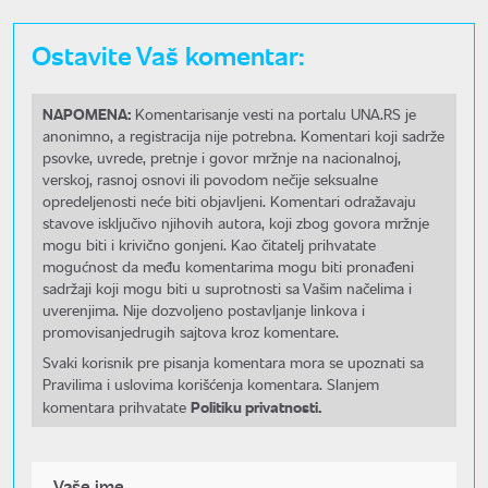
Ostavite Vaš komentar:
NAPOMENA:
Komentarisanje vesti na portalu UNA.RS je
anonimno, a registracija nije potrebna. Komentari koji sadrže
psovke, uvrede, pretnje i govor mržnje na nacionalnoj,
verskoj, rasnoj osnovi ili povodom nečije seksualne
opredeljenosti neće biti objavljeni. Komentari odražavaju
stavove isključivo njihovih autora, koji zbog govora mržnje
mogu biti i krivično gonjeni. Kao čitatelj prihvatate
mogućnost da među komentarima mogu biti pronađeni
sadržaji koji mogu biti u suprotnosti sa Vašim načelima i
uverenjima. Nije dozvoljeno postavljanje linkova i
promovisanjedrugih sajtova kroz komentare.
Svaki korisnik pre pisanja komentara mora se upoznati sa
Pravilima i uslovima korišćenja komentara. Slanjem
Politiku privatnosti.
komentara prihvatate