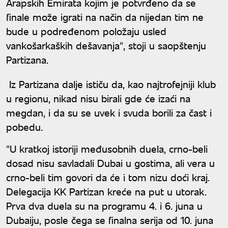
Arapskih Emirata kojim je potvrđeno da se
finale može igrati na način da nijedan tim ne
bude u podređenom položaju usled
vankošarkaških dešavanja", stoji u saopštenju
Partizana.
Iz Partizana dalje ističu da, kao najtrofejniji klub
u regionu, nikad nisu birali gde će izaći na
megdan, i da su se uvek i svuda borili za čast i
pobedu.
"U kratkoj istoriji međusobnih duela, crno-beli
dosad nisu savladali Dubai u gostima, ali vera u
crno-beli tim govori da će i tom nizu doći kraj.
Delegacija KK Partizan kreće na put u utorak.
Prva dva duela su na programu 4. i 6. juna u
Dubaiju, posle čega se finalna serija od 10. juna