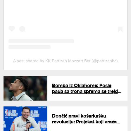
A post shared by KK Partizan Mozzart Bet (@partizanbc)
Bomba iz Oklahome: Posle
pada sa trona sprema se trejd
za Janisa Adetokumba
Dončić pravi košarkašku
revoluciju: Projekat koji vraća
Rim na mapu evropske košarke