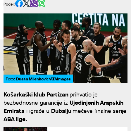
Podeli:
Dusan Milenkovic/ATAImages
Foto:
Košarkaški klub Partizan
prihvatio je
bezbednosne garancije iz
Ujedinjenih Arapskih
Emirata
i igraće u
Dubaiju
mečeve finalne serije
ABA lige.