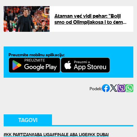
Ataman već vidi pehar: "Bolji
smo od Olimpijakosa i to ćemo
dokazati"
Preuzmite mobilnu aplikaciju:
Podeli:
TAGOVI
KK PARTIZAN
ABA LIGA
FINALE ABA LIGE
KK DUBAI