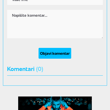
Objavi komentar
Komentari
(0)