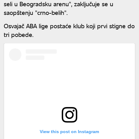
seli u Beogradsku arenu", zaključuje se u
saopštenju "crno-belih".
Osvajač ABA lige postaće klub koji prvi stigne do
tri pobede.
View this post on Instagram