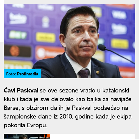
Profimedia
Foto:
Ćavi Paskval
se ove sezone vratio u katalonski
klub i tada je sve delovalo kao bajka za navijače
Barse, s obzirom da ih je Paskval podsećao na
šampionske dane iz 2010. godine kada je ekipa
pokorila Evropu.