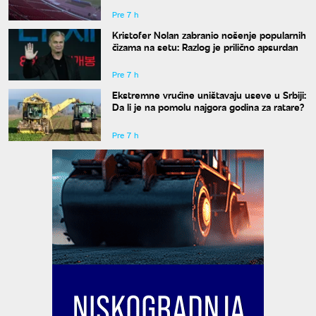
Pre 7 h
Kristofer Nolan zabranio nošenje popularnih
čizama na setu: Razlog je prilično apsurdan
Pre 7 h
Ekstremne vrućine uništavaju useve u Srbiji:
Da li je na pomolu najgora godina za ratare?
Pre 7 h