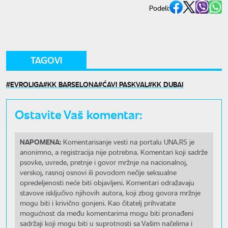
Podeli:
TAGOVI
EVROLIGA
KK BARSELONA
ĆAVI PASKVAL
KK DUBAI
Ostavite Vaš komentar:
NAPOMENA:
Komentarisanje vesti na portalu UNA.RS je
anonimno, a registracija nije potrebna. Komentari koji sadrže
psovke, uvrede, pretnje i govor mržnje na nacionalnoj,
verskoj, rasnoj osnovi ili povodom nečije seksualne
opredeljenosti neće biti objavljeni. Komentari odražavaju
stavove isključivo njihovih autora, koji zbog govora mržnje
mogu biti i krivično gonjeni. Kao čitatelj prihvatate
mogućnost da među komentarima mogu biti pronađeni
sadržaji koji mogu biti u suprotnosti sa Vašim načelima i