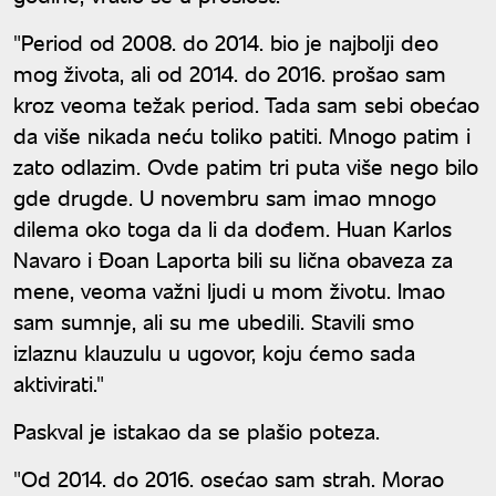
"Period od 2008. do 2014. bio je najbolji deo
mog života, ali od 2014. do 2016. prošao sam
kroz veoma težak period. Tada sam sebi obećao
da više nikada neću toliko patiti. Mnogo patim i
zato odlazim. Ovde patim tri puta više nego bilo
gde drugde. U novembru sam imao mnogo
dilema oko toga da li da dođem. Huan Karlos
Navaro i Đoan Laporta bili su lična obaveza za
mene, veoma važni ljudi u mom životu. Imao
sam sumnje, ali su me ubedili. Stavili smo
izlaznu klauzulu u ugovor, koju ćemo sada
aktivirati."
Paskval je istakao da se plašio poteza.
"Od 2014. do 2016. osećao sam strah. Morao