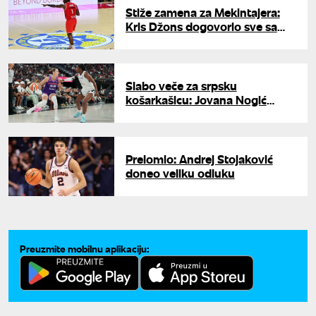
Stiže zamena za Mekintajera:
Kris Džons dogovorio sve sa
Zvezdom?
Slabo veče za srpsku
košarkašicu: Jovana Nogić
postigla devet poena u porazu
Finiksa
Prelomio: Andrej Stojaković
doneo veliku odluku
Preuzmite mobilnu aplikaciju: