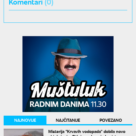
Komentari
(0)
NAJNOVIJE
NAJČITANIJE
POVEZANO
Misterija "Krvavih vodopada" dobila novo