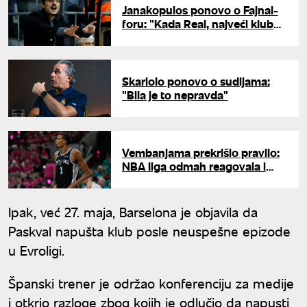
Janakopulos ponovo o Fajnal-
foru: "Kada Real, najveći klub
na svetu, progovori..."
Skariolo ponovo o sudijama:
"Bila je to nepravda"
Vembanjama prekrišio pravilo:
NBA liga odmah reagovala i
zapretila kaznom
Ipak, već 27. maja, Barselona je objavila da
Paskval napušta klub posle neuspešne epizode
u Evroligi.
Španski trener je održao konferenciju za medije
i otkrio razloge zbog kojih je odlučio da napusti