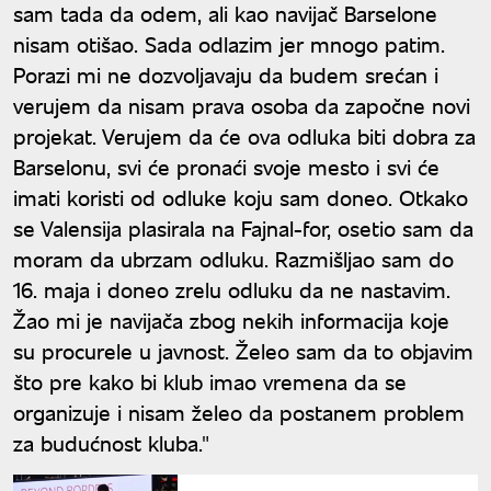
sam tada da odem, ali kao navijač Barselone
nisam otišao. Sada odlazim jer mnogo patim.
Porazi mi ne dozvoljavaju da budem srećan i
verujem da nisam prava osoba da započne novi
projekat. Verujem da će ova odluka biti dobra za
Barselonu, svi će pronaći svoje mesto i svi će
imati koristi od odluke koju sam doneo. Otkako
se Valensija plasirala na Fajnal-for, osetio sam da
moram da ubrzam odluku. Razmišljao sam do
16. maja i doneo zrelu odluku da ne nastavim.
Žao mi je navijača zbog nekih informacija koje
su procurele u javnost. Želeo sam da to objavim
što pre kako bi klub imao vremena da se
organizuje i nisam želeo da postanem problem
za budućnost kluba."