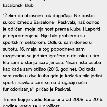
katalonski klub.
"Želim da objasnim tok događaja. Ne postoji
sukob između Barselone i Paskvala, naš odnos
je odličan, moja lojalnost prema klubu i Laporti
je nepromenjena. Nije bilo problema sa
sportskim sektorom. Odluku sam doneo u
subotu, 16. maja, a tog popodneva sam
razgovarao sa jednim igračem o dolasku u tim.
Bio sam u stanju iscrpljenosti. Nisam ista osoba
kao kada sam otišao (2016. godine). Od tada
sam radio u dva kluba gde je košarka bila jedini
sport i navikao sam se na drugačiji način
funkcionisanja", pričao je Paskval.
Trener koji je vodio Barselonu od 2008. do 2016.
godine, vratio se u prošlost.