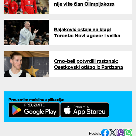
nije više član Olimpijakosa
Rajaković ostaje na klupi
Toronta: Novi ugovor i velika
ambicija
Crno-beli potvrdili rastanak:
Osetkovski otišao iz Partizana
Preuzmite mobilnu aplikaciju:
Podeli: