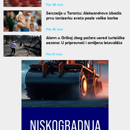
Pre 38 min
Senzacija u Torontu: Aleksandrova izbacila
prvu teniserku sveta posle velike borbe
Pre 45 min
Alarm u Grčkoj zbog požara usred turističke
sezone: U pripravnoti i omiljena letovališta
Pre 51 min