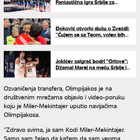
Fantastična igra Srbije za
ubedljivu pobedu nad
Švajcarskom
Đoković otvorio dušu o Zvezdi:
"Čujem se sa Teom, voleo bih
više domaćih igrača"
Jokićev saigrač bodri "Orlove":
Džamal Marej na meču Srbije i
Švajcarske
Ozvaničenja transfera, Olimpijakos je na
društvenim mrežama objavio i video-poruku
koju je Miler-Mekintajer uputio navijačima
Olimpijakosa.
''Zdravo svima, ja sam Kodi Miler-Mekintajer.
Samo sam želeo da kažem da sam veoma