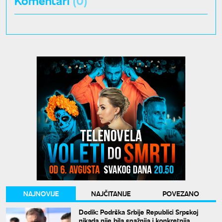
NAJNOVIJE
NAJČITANIJE
POVEZANO
Dodik: Podrška Srbije Republici Srpskoj
nikada nije bila snažnija i konkretnija