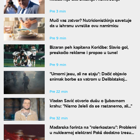
Pre 3 min
Muči vas zatvor? Nutricionistkinja savetuje
da u ishranu uvrstite ovu namirnicu
Pre 9 min
Bizaran peh kapitena Korićibe: Slavio gol,
preskočio reklame i propao u tunel
Pre 9 min
"Umorni jesu, ali ne staju": Dačić objavio
snimak borbe sa vatrom u Deliblatskoj
peščari
Pre 22 min
Vladan Savić otvorio dušu o ljubavnom
krahu: "Nismo želeli da se rastanemo, ali..."
Pre 32 min
Mađarska forinta na "rolerkosteru": Problemi
u nuklearnoj elektrani Pakš dodatno tresu
valutu