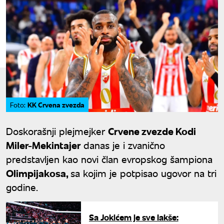
KK Crvena zvezda
Foto:
Doskorašnji plejmejker
Crvene zvezde Kodi
Miler-Mekintajer
danas je i zvanično
predstavljen kao novi član evropskog šampiona
Olimpijakosa,
sa kojim je potpisao ugovor na tri
godine.
Sa Jokićem je sve lakše: