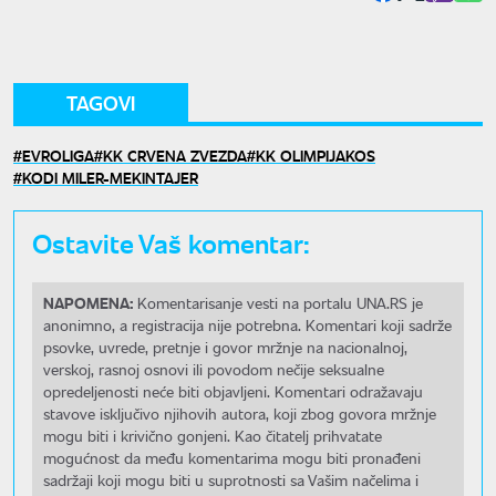
TAGOVI
EVROLIGA
KK CRVENA ZVEZDA
KK OLIMPIJAKOS
KODI MILER-MEKINTAJER
Ostavite Vaš komentar:
NAPOMENA:
Komentarisanje vesti na portalu UNA.RS je
anonimno, a registracija nije potrebna. Komentari koji sadrže
psovke, uvrede, pretnje i govor mržnje na nacionalnoj,
verskoj, rasnoj osnovi ili povodom nečije seksualne
opredeljenosti neće biti objavljeni. Komentari odražavaju
stavove isključivo njihovih autora, koji zbog govora mržnje
mogu biti i krivično gonjeni. Kao čitatelj prihvatate
mogućnost da među komentarima mogu biti pronađeni
sadržaji koji mogu biti u suprotnosti sa Vašim načelima i