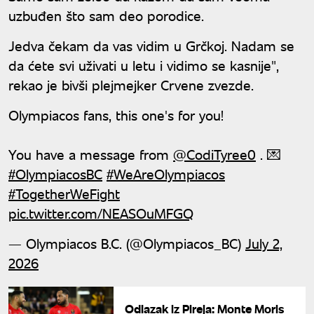
uzbuđen što sam deo porodice.
Jedva čekam da vas vidim u Grčkoj. Nadam se
da ćete svi uživati u letu i vidimo se kasnije",
rekao je bivši plejmejker Crvene zvezde.
Olympiacos fans, this one's for you!
You have a message from
@CodiTyree0
. 💌
#OlympiacosBC
#WeAreOlympiacos
#TogetherWeFight
pic.twitter.com/NEASOuMFGQ
— Olympiacos B.C. (@Olympiacos_BC)
July 2,
2026
Odlazak iz Pireja: Monte Moris