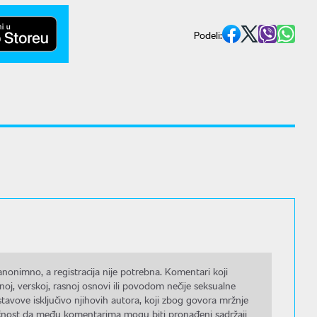
Podeli:
nonimno, a registracija nije potrebna. Komentari koji
noj, verskoj, rasnoj osnovi ili povodom nečije seksualne
stavove isključivo njihovih autora, koji zbog govora mržnje
gućnost da među komentarima mogu biti pronađeni sadržaji