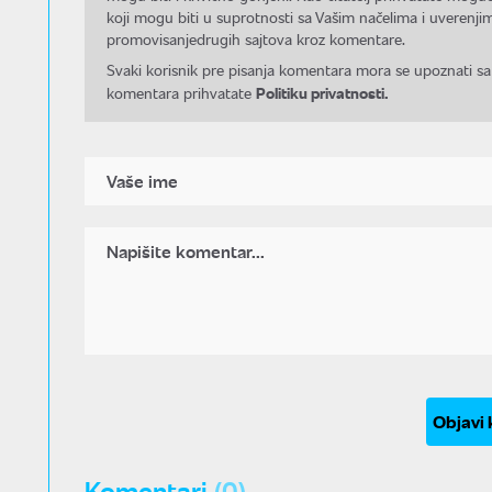
koji mogu biti u suprotnosti sa Vašim načelima i uverenjim
promovisanjedrugih sajtova kroz komentare.
Svaki korisnik pre pisanja komentara mora se upoznati sa
Politiku privatnosti.
komentara prihvatate
Objavi
Komentari
(0)