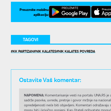
Preuzmite mobilnu
aplikaciju:
TAGOVI
KK PARTIZAN
NIK KALATES
NIK KALATES POVREDA
Ostavite Vaš komentar:
NAPOMENA:
Komentarisanje vesti na portalu UNA.RS je a
sadrže psovke, uvrede, pretnje i govor mržnje na nacional
opredeljenosti neće biti objavljeni. Komentari odražavaju 
mogu biti i krivično gonjeni. Kao čitatelj prihvatate mo