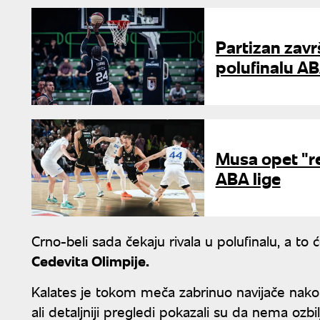
Partizan zavr
polufinalu AB
Musa opet "re
ABA lige
Crno-beli sada čekaju rivala u polufinalu, a t
Cedevita Olimpije.
Kalates je tokom meča zabrinuo navijače nakon 
ali detaljniji pregledi pokazali su da nema ozb