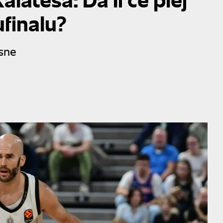
ufinalu?
sne