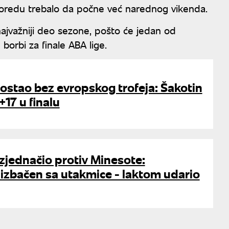
sporedu trebalo da počne već narednog vikenda.
jvažniji deo sezone, pošto će jedan od
 borbi za finale ABA lige.
 ostao bez evropskog trofeja: Šakotin
+17 u finalu
zjednačio protiv Minesote:
zbačen sa utakmice - laktom udario