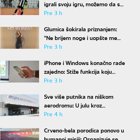
igrali svoju igru, možemo da se
nadamo najboljem
Pre 3 h
Glumica šokirala priznanjem:
"Ne brijem noge i uopšte me
nije sramota"
Pre 3 h
iPhone i Windows konačno rade
zajedno: Stiže funkcija koju
korisnici godinama čekaju
Pre 3 h
Sve više putnika na niškom
aerodromu: U julu kroz
"Konstantin Veliki" prošlo
Pre 4 h
gotovo 50.000 ljudi
Crveno-bela porodica ponovo u
humanoj misiji: Organizuje se