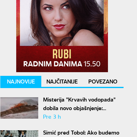
NAJNOVIJE
NAJČITANIJE
POVEZANO
Misterija "Krvavih vodopada"
dobila novo objašnjenje:
Otkriven drevni ekosistem na
Pre 3 h
Antarktiku
Simić pred Tobol: Ako budemo