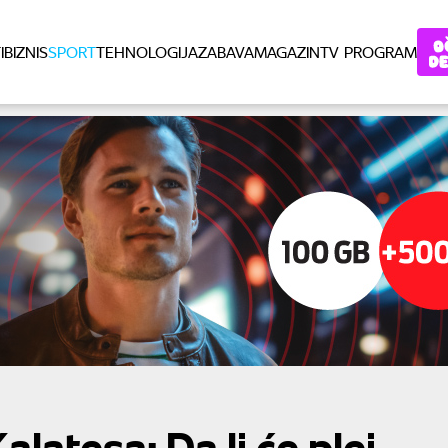
I
BIZNIS
SPORT
TEHNOLOGIJA
ZABAVA
MAGAZIN
TV PROGRAM
latesa: Da li će plej