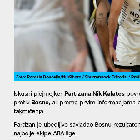
Romain Doucelin/NurPhoto / Shutterstock Editorial / Pro
Foto:
Iskusni plejmejker
Partizana Nik Kalates
povre
protiv
Bosne,
ali prema prvim informacijama b
takmičenja.
Partizan je ubedljivo savladao Bosnu rezultat
najbolje ekipe ABA lige.