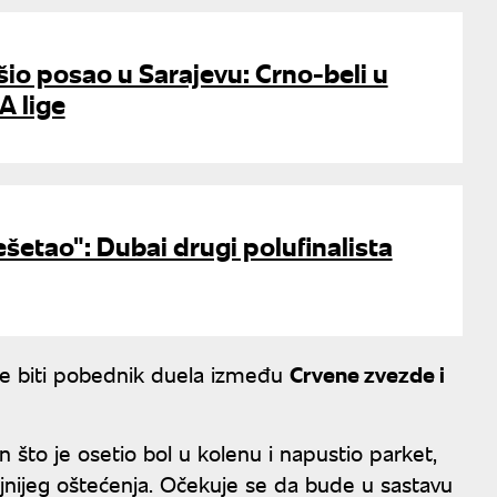
šio posao u Sarajevu: Crno-beli u
A lige
šetao": Dubai drugi polufinalista
o će biti pobednik duela između
Crvene zvezde i
što je osetio bol u kolenu i napustio parket,
iljnijeg oštećenja. Očekuje se da bude u sastavu