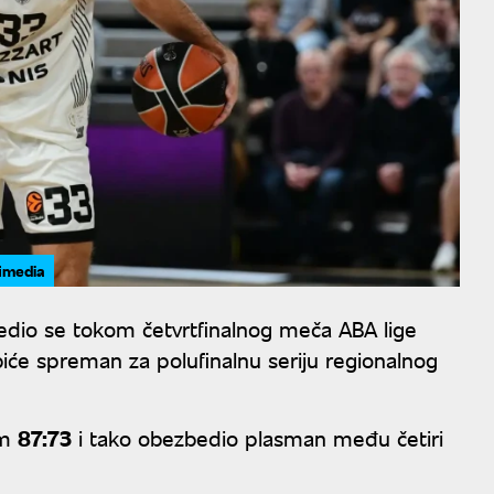
fimedia
dio se tokom četvrtfinalnog meča ABA lige
iće spreman za polufinalnu seriju regionalnog
om
87:73
i tako obezbedio plasman među četiri