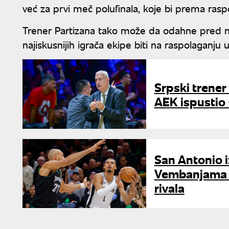
već za prvi meč polufinala, koje bi prema ra
Trener Partizana tako može da odahne pred na
najiskusnijih igrača ekipe biti na raspolaganju u
Srpski trener
AEK ispustio 
San Antonio i
Vembanjama i
rivala