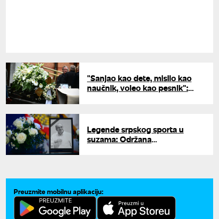
"Sanjao kao dete, mislio kao
naučnik, voleo kao pesnik":
Sahranjen Duško Vujošević
Legende srpskog sporta u
suzama: Održana
komemoracija Dušku
Vujoševiću
Preuzmite mobilnu aplikaciju: