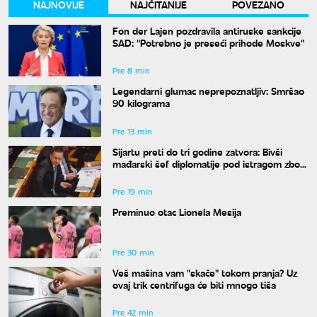
NAJNOVIJE
NAJČITANIJE
POVEZANO
Fon der Lajen pozdravila antiruske sankcije
SAD: "Potrebno je preseći prihode Moskve"
Pre 8 min
Legendarni glumac neprepoznatljiv: Smršao
90 kilograma
Pre 13 min
Sijartu preti do tri godine zatvora: Bivši
mađarski šef diplomatije pod istragom zbog
sumnje na primanje mita
Pre 19 min
Preminuo otac Lionela Mesija
Pre 30 min
Veš mašina vam "skače" tokom pranja? Uz
ovaj trik centrifuga će biti mnogo tiša
Pre 42 min