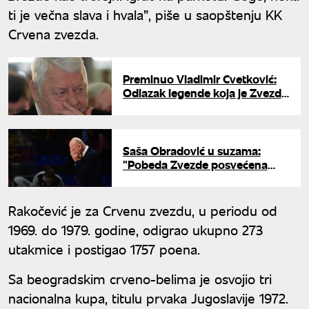
ti je večna slava i hvala”, piše u saopštenju KK
Crvena zvezda.
Preminuo Vladimir Cvetković:
Odlazak legende koja je Zvezdu
odvela na krov Evrope i sveta
Saša Obradović u suzama:
"Pobeda Zvezde posvećena
legendi Vladimiru Cvetkoviću"
Rakočević je za Crvenu zvezdu, u periodu od
1969. do 1979. godine, odigrao ukupno 273
utakmice i postigao 1757 poena.
Sa beogradskim crveno-belima je osvojio tri
nacionalna kupa, titulu prvaka Jugoslavije 1972.