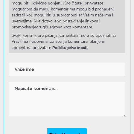
mogu biti i krivično gonjeni. Kao čitatelj prihvatate
mogućnost da među komentarima mogu biti pronađeni
sadržaji koji mogu biti u suprotnosti sa Vašim načelima i
uverenjima. Nije dozvoljeno postavljanje linkova i
promovisanjedrugih sajtova kroz komentare.
Svaki korisnik pre pisanja komentara mora se upoznati sa
Pravilima i uslovima korišćenja komentara. Slanjem
Politiku privatnosti.
komentara prihvatate