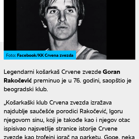
Facebook/KK Crvena zvezda
Foto:
Legendarni košarkaš Crvene zvezde
Goran
Rakočević
preminuo je u 76. godini, saopštio je
beogradski klub.
„Košarkaški klub Crvena zvezda izražava
najdublje saučešće porodici Rakočević, Igoru
njegovom sinu, koji je takođe kao i njegov otac
ispisivao najsvetlije stranice istorije Crvene
zvezde kao trofejni igrač na parketu. Goge, neka