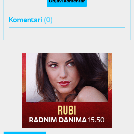
Objavi komentar
Komentari
(0)