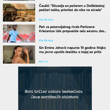
Čaušić: "Situacija sa požarom u Deliblatskoj
peščari teška, prioritet da niko ne strada"
Pre 42 min
Peh za potencijalnog rivala Partizana:
Kristantus Uče propustiće celu sezonu zbog
teške povede kolena
Pre 54 min
Sin Emine Jahović napunio 18 godina: Majka
mu javno uputila čestitku o kojoj se priča
Pre 1 h