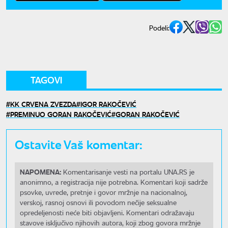
Podeli:
TAGOVI
KK CRVENA ZVEZDA
IGOR RAKOČEVIĆ
PREMINUO GORAN RAKOČEVIĆ
GORAN RAKOČEVIĆ
Ostavite Vaš komentar:
NAPOMENA:
Komentarisanje vesti na portalu UNA.RS je
anonimno, a registracija nije potrebna. Komentari koji sadrže
psovke, uvrede, pretnje i govor mržnje na nacionalnoj,
verskoj, rasnoj osnovi ili povodom nečije seksualne
opredeljenosti neće biti objavljeni. Komentari odražavaju
stavove isključivo njihovih autora, koji zbog govora mržnje