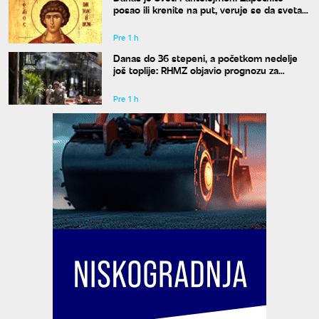
posao ili krenite na put, veruje se da svetac
blagosilja svaki rad
Pre 1 h
Danas do 36 stepeni, a početkom nedelje
još toplije: RHMZ objavio prognozu za
naredne dane
Pre 1 h