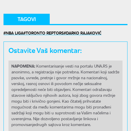
TAGOVI
NBA LIGA
TORONTO REPTORS
DARKO RAJAKOVIĆ
Ostavite Vaš komentar:
NAPOMENA:
Komentarisanje vesti na portalu UNA.RS je
anonimno, a registracija nije potrebna. Komentari koji sadrže
psovke, uvrede, pretnje i govor mržnje na nacionalnoj,
verskoj, rasnoj osnovi ili povodom nečije seksualne
opredeljenosti neće biti objavljeni. Komentari odražavaju
stavove isključivo njihovih autora, koji zbog govora mržnje
mogu biti i krivično gonjeni. Kao čitatelj prihvatate
mogućnost da među komentarima mogu biti pronađeni
sadržaji koji mogu biti u suprotnosti sa Vašim načelima i
uverenjima. Nije dozvoljeno postavljanje linkova i
promovisanjedrugih sajtova kroz komentare.