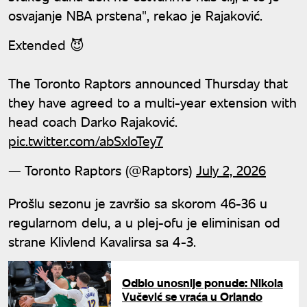
osvajanje NBA prstena", rekao je Rajaković.
Extended 😈
The Toronto Raptors announced Thursday that
they have agreed to a multi-year extension with
head coach Darko Rajaković.
pic.twitter.com/abSxloTey7
— Toronto Raptors (@Raptors)
July 2, 2026
Prošlu sezonu je završio sa skorom 46-36 u
regularnom delu, a u plej-ofu je eliminisan od
strane Klivlend Kavalirsa sa 4-3.
Odbio unosnije ponude: Nikola
Vučević se vraća u Orlando