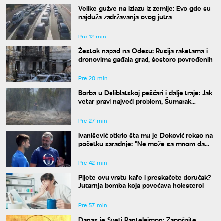
Velike gužve na izlazu iz zemlje: Evo gde su
najduža zadržavanja ovog jutra
Pre 12 min
Žestok napad na Odesu: Rusija raketama i
dronovima gađala grad, šestoro povređenih
Pre 20 min
Borba u Deliblatskoj peščari i dalje traje: Jak
vetar pravi najveći problem, Šumarak
odbranjen
Pre 27 min
Ivanišević otkrio šta mu je Đoković rekao na
početku saradnje: "Ne može sa mnom da
radi onaj ko ne razume moja ludila"
Pre 42 min
Pijete ovu vrstu kafe i preskačete doručak?
Jutarnja bomba koja povećava holesterol
Pre 57 min
Danas je Sveti Pantelejmon: Započnite