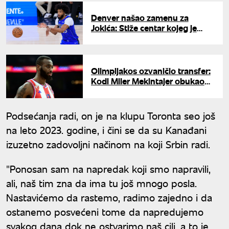
Denver našao zamenu za
Jokića: Stiže centar kojeg je
Divac izabrao pre Dončića
Olimpijakos ozvaničio transfer:
Kodi Miler Mekintajer obukao
novi crveno-beli dres
Podsećanja radi, on je na klupu Toronta seo još
na leto 2023. godine, i čini se da su Kanađani
izuzetno zadovoljni načinom na koji Srbin radi.
"Ponosan sam na napredak koji smo napravili,
ali, naš tim zna da ima tu još mnogo posla.
Nastavićemo da rastemo, radimo zajedno i da
ostanemo posvećeni tome da napredujemo
svakog dana dok ne ostvarimo naš cilj, a to je