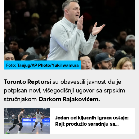
Tanjug/AP Photo/Yuki Iwamura
Foto:
Toronto Reptorsi
su obavestili javnost da je
potpisan novi, višegodišnji ugovor sa srpskim
stručnjakom
Darkom Rajakovićem.
Jedan od ključnih igrača ostaje:
Rajt produžio saradnju sa
Dubaijem