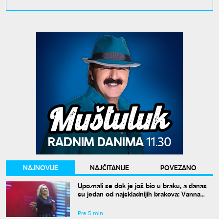
NAJNOVIJE
NAJČITANIJE
POVEZANO
Upoznali se dok je još bio u braku, a danas
su jedan od najskladnijih brakova: Vanna
otkrila tajnu duge ljubavi
Pre 5 min