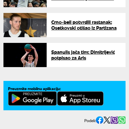
ambicija
Crno-beli potvrdili rastanak:
Osetkovski otišao iz Partizana
Spanulis jača tim: Dimitrijević
potpisao za Aris
Preuzmite mobilnu aplikaciju:
Podeli: