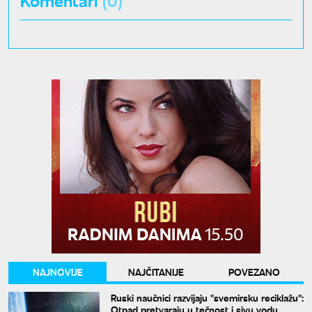
NAJNOVIJE
NAJČITANIJE
POVEZANO
Ruski naučnici razvijaju "svemirsku reciklažu":
Otpad pretvaraju u tečnost i sivu vodu