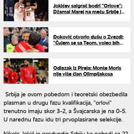
Jokićev saigrač bodri "Orlove":
Džamal Marej na meču Srbije i
Švajcarske
Đoković otvorio dušu o Zvezdi:
"Čujem se sa Teom, voleo bih
više domaćih igrača"
Odlazak iz Pireja: Monte Moris
nije više član Olimpijakosa
Srbija je ovom pobedom i teoretski obezbedila
plasman u drugu fazu kvalifikacija, "orlovi"
trenutno imaju skor 3-2, a Švajcarska je na 0-5.
U narednu fazu idu tri prvoplasirane selekcije.
Nikola Jokić je predvodio Srbiju ka pobedi sa 22