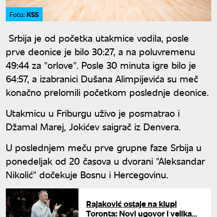
KSS
Foto:
Srbija je od početka utakmice vodila, posle
prve deonice je bilo 30:27, a na poluvremenu
49:44 za "orlove". Posle 30 minuta igre bilo je
64:57, a izabranici Dušana Alimpijevića su meč
konačno prelomili početkom poslednje deonice.
Utakmicu u Friburgu uživo je posmatrao i
Džamal Marej, Jokićev saigrač iz Denvera.
U poslednjem meču prve grupne faze Srbija u
ponedeljak od 20 časova u dvorani "Aleksandar
Nikolić" dočekuje Bosnu i Hercegovinu.
Rajaković ostaje na klupi
Toronta: Novi ugovor i velika