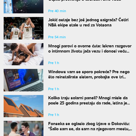
Pre 40 min
Jokić ostaje bez još jednog saigrača? Četiri
NBA ekipe stale u red za Votsona
Pre 54 min
Mnogi parovi o ovome ćute: Iskren razgovor
o intimnom životu jača vezu i donosi veću
bliskost
Pre 1 h
Windows vam se sporo pokreće? Pre nego
što reinstalirate sistem, probajte ove tri
komande
Pre 1 h
Koliko traju solarni paneli? Mnogi misle da
posle 25 godina prestaju da rade, istina je
drugačija
Pre 1 h
Fonseka se oglasio zbog izjave o Đokoviću:
"Šalio sam se, da sam na njegovom mestu,
uradio bih isto"