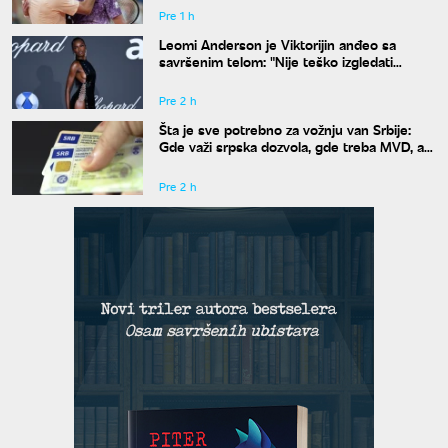
Pre 1 h
Leomi Anderson je Viktorijin anđeo sa
savršenim telom: "Nije teško izgledati
dobro"
Pre 2 h
Šta je sve potrebno za vožnju van Srbije:
Gde važi srpska dozvola, gde treba MVD, a
gde zelena karta
Pre 2 h