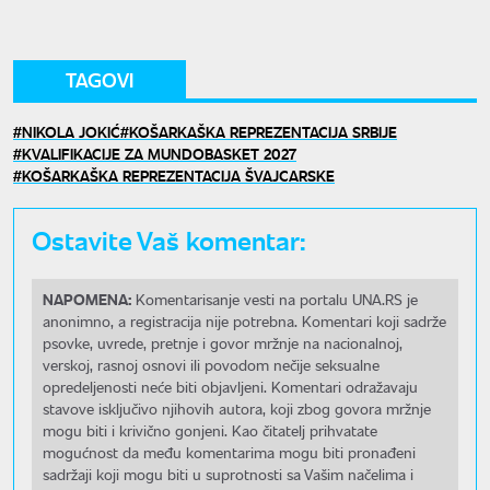
TAGOVI
NIKOLA JOKIĆ
KOŠARKAŠKA REPREZENTACIJA SRBIJE
KVALIFIKACIJE ZA MUNDOBASKET 2027
KOŠARKAŠKA REPREZENTACIJA ŠVAJCARSKE
Ostavite Vaš komentar:
NAPOMENA:
Komentarisanje vesti na portalu UNA.RS je
anonimno, a registracija nije potrebna. Komentari koji sadrže
psovke, uvrede, pretnje i govor mržnje na nacionalnoj,
verskoj, rasnoj osnovi ili povodom nečije seksualne
opredeljenosti neće biti objavljeni. Komentari odražavaju
stavove isključivo njihovih autora, koji zbog govora mržnje
mogu biti i krivično gonjeni. Kao čitatelj prihvatate
mogućnost da među komentarima mogu biti pronađeni
sadržaji koji mogu biti u suprotnosti sa Vašim načelima i