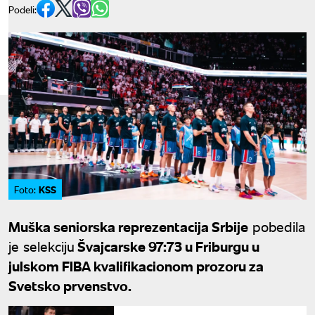
Podeli:
KSS
Foto:
Muška seniorska reprezentacija Srbije
pobedila
je selekciju
Švajcarske 97:73 u Friburgu u
julskom FIBA kvalifikacionom prozoru za
Svetsko prvenstvo.