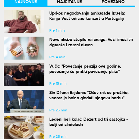
NAJNOVIJE
NAJČITANIJE
POVEZANO
Uprkos negodovanju ambasade Izraela:
Kanje Vest održao koncert u Portugaliji
Pre 1 min
Nove akcize stupile na snagu: Veći iznosi za
cigarete i rezani duvan
Pre 4 min
Vučić: "Povećanje penzija ove godine,
povećanje će pratiti povećanje plata"
Pre 15 min
Sin Džona Bajdena: "Očev rak se proširio,
veoma je bolno gledati njegovu borbu"
Pre 25 min
Ledeni beli kolač: Dezert od tri sastojka -
bolji od sladoleda
Pre 26 min