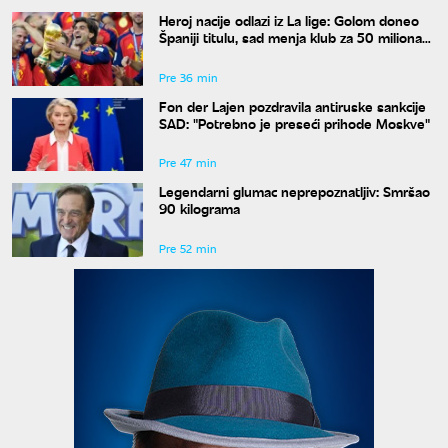
Heroj nacije odlazi iz La lige: Golom doneo
Španiji titulu, sad menja klub za 50 miliona
evra
Pre 36 min
Fon der Lajen pozdravila antiruske sankcije
SAD: "Potrebno je preseći prihode Moskve"
Pre 47 min
Legendarni glumac neprepoznatljiv: Smršao
90 kilograma
Pre 52 min