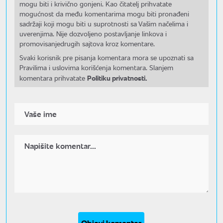
mogu biti i krivično gonjeni. Kao čitatelj prihvatate
mogućnost da među komentarima mogu biti pronađeni
sadržaji koji mogu biti u suprotnosti sa Vašim načelima i
uverenjima. Nije dozvoljeno postavljanje linkova i
promovisanjedrugih sajtova kroz komentare.
Svaki korisnik pre pisanja komentara mora se upoznati sa
Pravilima i uslovima korišćenja komentara. Slanjem
Politiku privatnosti.
komentara prihvatate
Objavi komentar