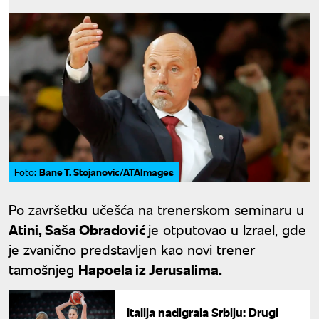
Bane T. Stojanovic/ATAImages
Foto:
Po završetku učešća na trenerskom seminaru u
Atini, Saša Obradović
je otputovao u Izrael, gde
je zvanično predstavljen kao novi trener
tamošnjeg
Hapoela iz Jerusalima.
Italija nadigrala Srbiju: Drugi