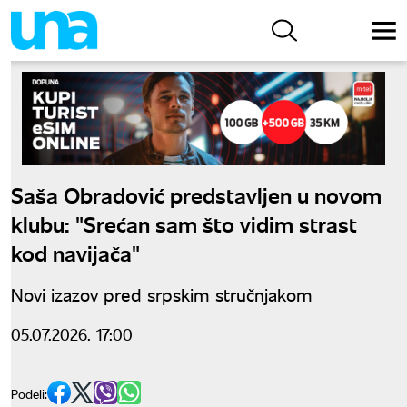
Saša Obradović predstavljen u novom
klubu: "Srećan sam što vidim strast
kod navijača"
Novi izazov pred srpskim stručnjakom
05.07.2026. 17:00
Podeli: