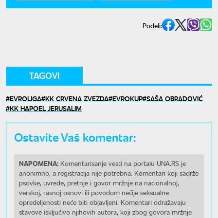
Podeli:
TAGOVI
EVROLIGA
KK CRVENA ZVEZDA
EVROKUP
SAŠA OBRADOVIĆ
KK HAPOEL JERUSALIM
Ostavite Vaš komentar:
NAPOMENA:
Komentarisanje vesti na portalu UNA.RS je
anonimno, a registracija nije potrebna. Komentari koji sadrže
psovke, uvrede, pretnje i govor mržnje na nacionalnoj,
verskoj, rasnoj osnovi ili povodom nečije seksualne
opredeljenosti neće biti objavljeni. Komentari odražavaju
stavove isključivo njihovih autora, koji zbog govora mržnje