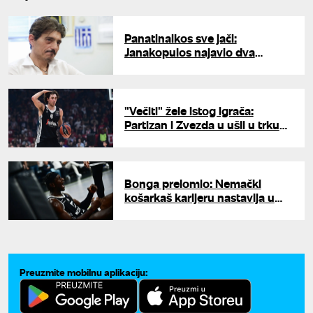
Panatinaikos sve jači:
Janakopulos najavio dva
pojačanja
"Večiti" žele istog igrača:
Partizan i Zvezda u ušli u trku
za Pajolu?
Bonga prelomio: Nemački
košarkaš karijeru nastavlja u
Panatinaikosu
Preuzmite mobilnu aplikaciju: