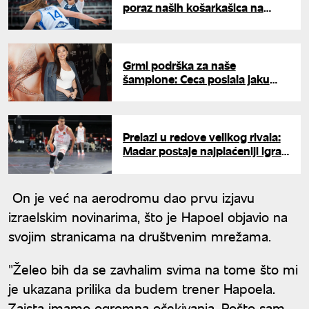
poraz naših košarkašica na
Evropskom prvenstvu
Grmi podrška za naše
šampione: Ceca poslala jaku
poruku Orlićima pred finale sa
Amerikom
Prelazi u redove velikog rivala:
Madar postaje najplaćeniji igrač
u istoriji kluba
On je već na aerodromu dao prvu izjavu
izraelskim novinarima, što je Hapoel objavio na
svojim stranicama na društvenim mrežama.
"Želeo bih da se zavhalim svima na tome što mi
je ukazana prilika da budem trener Hapoela.
Zaista imamo ogromna očekivanja. Pošto sam