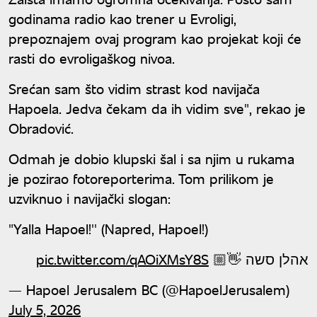
godinama radio kao trener u Evroligi,
prepoznajem ovaj program kao projekat koji će
rasti do evroligaškog nivoa.
Srećan sam što vidim strast kod navijača
Hapoela. Jedva čekam da ih vidim sve", rekao je
Obradović.
Odmah je dobio klupski šal i sa njim u rukama
je pozirao fotoreporterima. Tom prilikom je
uzviknuo i navijački slogan:
"Yalla Hapoel!'' (Napred, Hapoel!)
pic.twitter.com/qAOiXMsY8S
אהלן סשה 👋🏼
— Hapoel Jerusalem BC (@HapoelJerusalem)
July 5, 2026