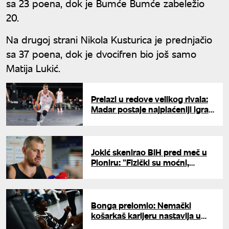
sa 23 poena, dok je Bumće Bumće zabeležio
20.
Na drugoj strani Nikola Kusturica je prednjačio
sa 37 poena, dok je dvocifren bio još samo
Matija Lukić.
Prelazi u redove velikog rivala:
Madar postaje najplaćeniji igrač
u istoriji kluba
Jokić skenirao BiH pred meč u
Pioniru: "Fizički su moćni,
probaćemo da nametnemo
našu agresivnost"
Bonga prelomio: Nemački
košarkaš karijeru nastavlja u
Panatinaikosu