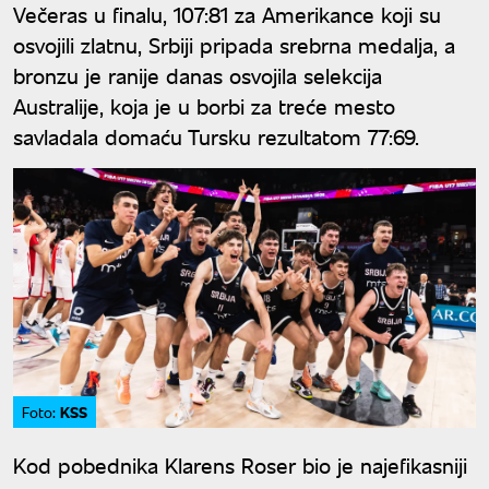
Večeras u finalu, 107:81 za Amerikance koji su
osvojili zlatnu, Srbiji pripada srebrna medalja, a
bronzu je ranije danas osvojila selekcija
Australije, koja je u borbi za treće mesto
savladala domaću Tursku rezultatom 77:69.
KSS
Foto:
Kod pobednika Klarens Roser bio je najefikasniji