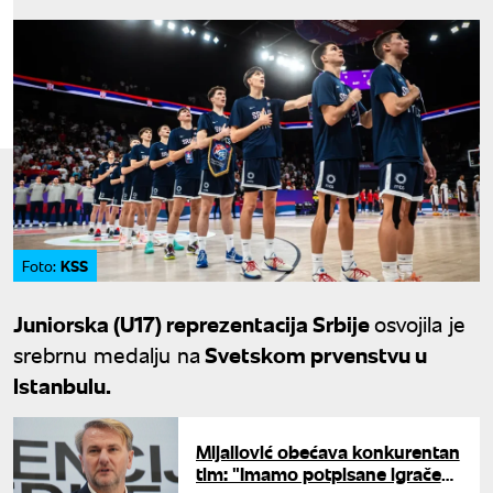
KSS
Foto:
Juniorska (U17) reprezentacija Srbije
osvojila je
srebrnu medalju na
Svetskom prvenstvu u
Istanbulu.
Mijailović obećava konkurentan
tim: "Imamo potpisane igrače