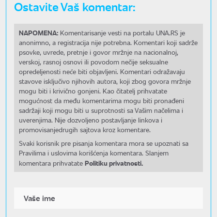
Ostavite Vaš komentar:
NAPOMENA:
Komentarisanje vesti na portalu UNA.RS je
anonimno, a registracija nije potrebna. Komentari koji sadrže
psovke, uvrede, pretnje i govor mržnje na nacionalnoj,
verskoj, rasnoj osnovi ili povodom nečije seksualne
opredeljenosti neće biti objavljeni. Komentari odražavaju
stavove isključivo njihovih autora, koji zbog govora mržnje
mogu biti i krivično gonjeni. Kao čitatelj prihvatate
mogućnost da među komentarima mogu biti pronađeni
sadržaji koji mogu biti u suprotnosti sa Vašim načelima i
uverenjima. Nije dozvoljeno postavljanje linkova i
promovisanjedrugih sajtova kroz komentare.
Svaki korisnik pre pisanja komentara mora se upoznati sa
Pravilima i uslovima korišćenja komentara. Slanjem
Politiku privatnosti.
komentara prihvatate