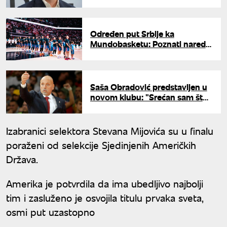
koji nisu zvanično objavljeni"
Određen put Srbije ka
Mundobasketu: Poznati naredni
protivnici
Saša Obradović predstavljen u
novom klubu: "Srećan sam što
vidim strast kod navijača"
Izabranici selektora Stevana Mijovića su u finalu
poraženi od selekcije Sjedinjenih Američkih
Država.
Amerika je potvrdila da ima ubedljivo najbolji
tim i zasluženo je osvojila titulu prvaka sveta,
osmi put uzastopno