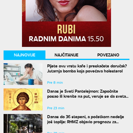
NAJNOVIJE
NAJČITANIJE
POVEZANO
Pijete ovu vrstu kafe i preskačete doručak?
Jutarnja bomba koja povećava holesterol
Pre 8 min
Danas je Sveti Pantelejmon: Započnite
posao ili krenite na put, veruje se da svetac
blagosilja svaki rad
Pre 23 min
Danas do 36 stepeni, a početkom nedelje
još toplije: RHMZ objavio prognozu za
naredne dane