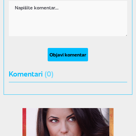
Objavi komentar
Komentari
(0)