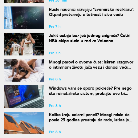
Pre 38 min
Ruski naučnici razvijaju "svemirsku reciklažu":
Otpad pretvaraju u tečnost i sivu vodu
Pre 7 h
Jokić ostaje bez još jednog saigrača? Četiri
NBA ekipe stale u red za Votsona
Pre 7 h
Mnogi parovi o ovome ćute: Iskren razgovor
o intimnom životu jača vezu i donosi veću
bliskost
Pre 8 h
Windows vam se sporo pokreće? Pre nego
što reinstalirate sistem, probajte ove tri
komande
Pre 8 h
Koliko traju solarni paneli? Mnogi misle da
posle 25 godina prestaju da rade, istina je
drugačija
Pre 8 h