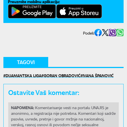
Preuzmite mobilnu aplikaciju:
Podeli:
TAGOVI
DIJAMANTSKA LIGA
GORAN OBRADOVIĆ
IVANA ŠPANOVIĆ
Ostavite Vaš komentar:
NAPOMENA:
Komentarisanje vesti na portalu UNA.RS je
anonimno, a registracija nije potrebna. Komentari koji sadrže
psovke, uvrede, pretnje i govor mržnje na nacionalnoj,
verskoj, rasnoj osnovi ili povodom nečije seksualne