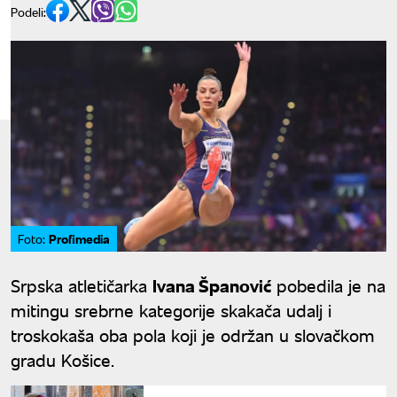
Podeli:
Profimedia
Foto:
Srpska atletičarka
Ivana Španović
pobedila je na
mitingu srebrne kategorije skakača udalj i
troskokaša oba pola koji je održan u slovačkom
gradu Košice.