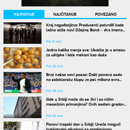
NAJNOVIJE
NAJČITANIJE
POVEZANO
Kraj nagađanjima: Producenti potvrdili kada
tačno stiže novi Džejms Bond – dva imena
su u finalu
Pre 8 min
Jedna kašika menja sve: Ubacite je u smesu
za uštipke i biće mekani kao duša
Pre 23 min
Brzo našao novi posao: Dalić ponovo seda
na selektorsku klupu za pet miliona evra
godišnje
Pre 38 min
Gde u Srbiji može da se živi i sa nižim
mesečnim primanjima? Ovih sedam gradova
spada u idealne
Pre 53 min
Ponovi tropski dan u Srbiji: Uveče mogući
kratkotrajni pljuskovi sa grmljavinom