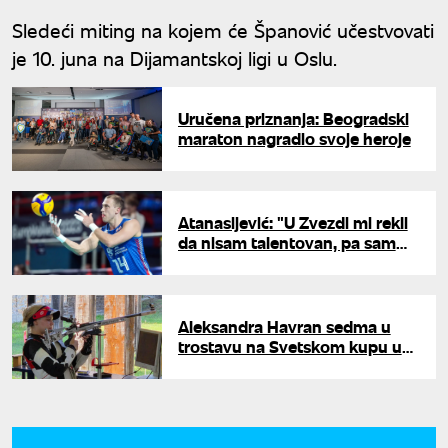
Sledeći miting na kojem će Španović učestvovati
je 10. juna na Dijamantskoj ligi u Oslu.
Uručena priznanja: Beogradski
maraton nagradio svoje heroje
Atanasijević: "U Zvezdi mi rekli
da nisam talentovan, pa sam
otišao u Partizan"
Aleksandra Havran sedma u
trostavu na Svetskom kupu u
Minhenu