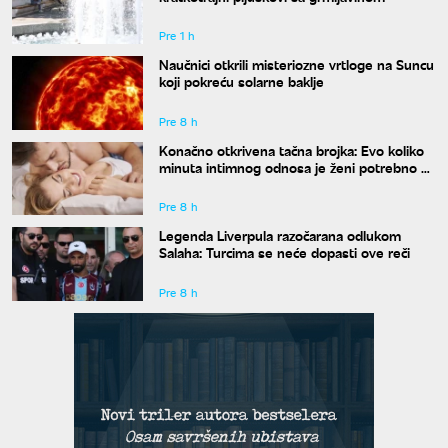
Pre 1 h
Naučnici otkrili misteriozne vrtloge na Suncu
koji pokreću solarne baklje
Pre 8 h
Konačno otkrivena tačna brojka: Evo koliko
minuta intimnog odnosa je ženi potrebno da
bi bila potpuno zadovoljna
Pre 8 h
Legenda Liverpula razočarana odlukom
Salaha: Turcima se neće dopasti ove reči
Pre 8 h