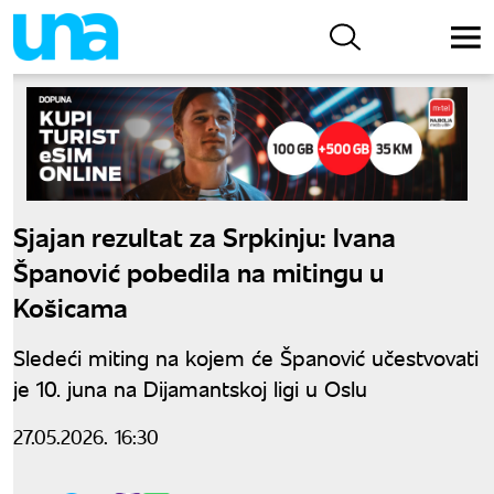
Sjajan rezultat za Srpkinju: Ivana
Španović pobedila na mitingu u
Košicama
Sledeći miting na kojem će Španović učestvovati
je 10. juna na Dijamantskoj ligi u Oslu
27.05.2026. 16:30