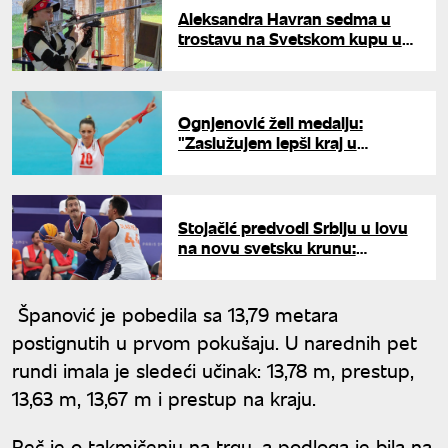
Aleksandra Havran sedma u
trostavu na Svetskom kupu u
Minhenu
Ognjenović želi medalju:
"Zaslužujem lepši kraj u
reprezentaciji, videćemo da li će
to da bude ove godine"
Stojačić predvodi Srbiju u lovu
na novu svetsku krunu:
Određen iskusan kvartet
Španović je pobedila sa 13,79 metara
postignutih u prvom pokušaju. U narednih pet
rundi imala je sledeći učinak: 13,78 m, prestup,
13,63 m, 13,67 m i prestup na kraju.
Reč je o takmičenju na trgu, a podloga je bila na