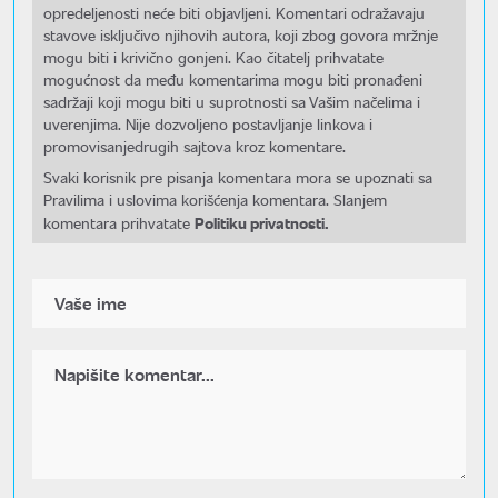
opredeljenosti neće biti objavljeni. Komentari odražavaju
stavove isključivo njihovih autora, koji zbog govora mržnje
mogu biti i krivično gonjeni. Kao čitatelj prihvatate
mogućnost da među komentarima mogu biti pronađeni
sadržaji koji mogu biti u suprotnosti sa Vašim načelima i
uverenjima. Nije dozvoljeno postavljanje linkova i
promovisanjedrugih sajtova kroz komentare.
Svaki korisnik pre pisanja komentara mora se upoznati sa
Pravilima i uslovima korišćenja komentara. Slanjem
Politiku privatnosti.
komentara prihvatate