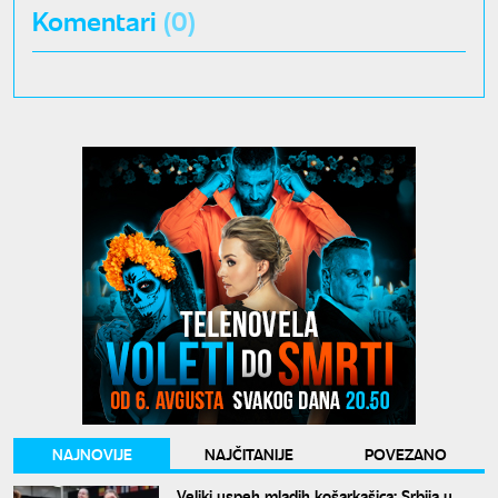
Komentari
(0)
NAJNOVIJE
NAJČITANIJE
POVEZANO
Veliki uspeh mladih košarkašica: Srbija u