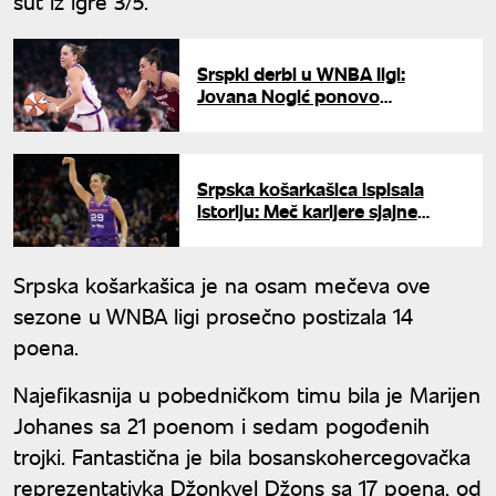
šut iz igre 3/5.
Srspki derbi u WNBA ligi:
Jovana Nogić ponovo
dvocifrena, tim Nikoline Milić
ipak slavio
Srpska košarkašica ispisala
istoriju: Meč karijere sjajne
Jovane Nogić
Srpska košarkašica je na osam mečeva ove
sezone u WNBA ligi prosečno postizala 14
poena.
Najefikasnija u pobedničkom timu bila je Marijen
Johanes sa 21 poenom i sedam pogođenih
trojki. Fantastična je bila bosanskohercegovačka
reprezentativka Džonkvel Džons sa 17 poena, od