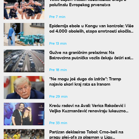
polufinalu Evropskog prvenstva
Pre 7 min
Epidemija ebole u Kongu van kontrole: Više
od 4.000 obolelih, stopa smrtnosti skočila
na skoro 44 odsto
Pre 13 min
Gužve na graničnim prelazima: Na
Batrovcima putnička vozila čekaju četiri sata
na izlaz
Pre 18 min
"Ne mogu još dugo da izdrže": Tramp
najavio skori kraj rata sa Iranom
Pre 29 min
Kreću radovi na Avali: Verica Rakočević i
Veljko Kuzmančević renoviraju luksuzno
imanje, a evo šta uskoro stiže u dvorište
Pre 33 min
Partizan deklasirao Tobol: Crno-beli na
pragu plej-ofa za plasman u Ligu