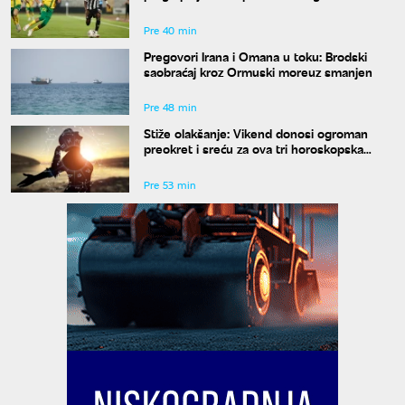
konferencije
Pre 40 min
Pregovori Irana i Omana u toku: Brodski
saobraćaj kroz Ormuski moreuz smanjen
Pre 48 min
Stiže olakšanje: Vikend donosi ogroman
preokret i sreću za ova tri horoskopska
znaka
Pre 53 min