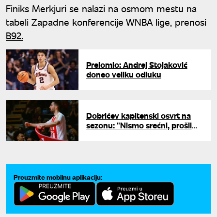
Finiks Merkjuri se nalazi na osmom mestu na
tabeli Zapadne konferencije WNBA lige, prenosi
B92.
Prelomio: Andrej Stojaković
doneo veliku odluku
Dobrićev kapitenski osvrt na
sezonu: "Nismo srećni, prošli
smo kroz svašta"
Preuzmite mobilnu aplikaciju: