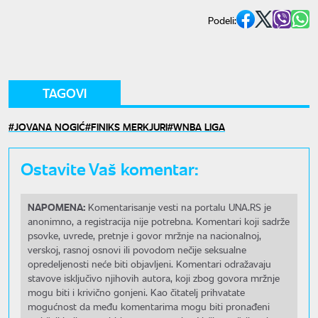
Podeli:
TAGOVI
JOVANA NOGIĆ
FINIKS MERKJURI
WNBA LIGA
Ostavite Vaš komentar:
NAPOMENA:
Komentarisanje vesti na portalu UNA.RS je
anonimno, a registracija nije potrebna. Komentari koji sadrže
psovke, uvrede, pretnje i govor mržnje na nacionalnoj,
verskoj, rasnoj osnovi ili povodom nečije seksualne
opredeljenosti neće biti objavljeni. Komentari odražavaju
stavove isključivo njihovih autora, koji zbog govora mržnje
mogu biti i krivično gonjeni. Kao čitatelj prihvatate
mogućnost da među komentarima mogu biti pronađeni