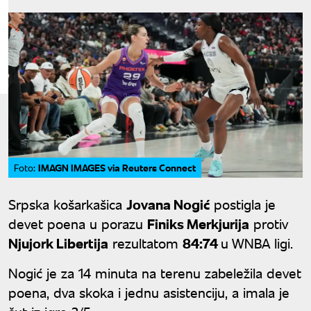
IMAGN IMAGES via Reuters Connect
Foto:
Srpska košarkašica
Jovana Nogić
postigla je
devet poena u porazu
Finiks Merkjurija
protiv
Njujork Libertija
rezultatom
84:74
u WNBA ligi.
Nogić je za 14 minuta na terenu zabeležila devet
poena, dva skoka i jednu asistenciju, a imala je