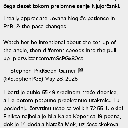
čega deset tokom prelomne serije Njujorčanki.
I really appreciate Jovana Nogić's patience in
PnR, & the pace changes.
Watch her be intentional about the set-up of
the angle, then different speeds into the pull-
up.
pic.twitter.com/mSsPGx80cs
— Stephen PridGeon-Garner 🏁
(@StephenPG3)
May 28, 2026
Liberti je gubio 55:49 sredinom treće deonice,
ali je potom potpuno preokrenuo utakmicu i u
poslednju četvrtinu ušao sa velikih 72:55. U ekipi
Finiksa najbolja je bila Kalea Koper sa 19 poena,
dok je 14 dodala Nataša Mek, uz šest skokova.