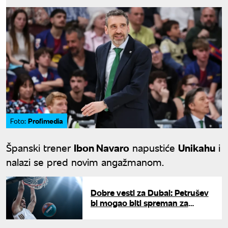
Profimedia
Foto:
Španski trener
Ibon Navaro
napustiće
Unikahu
i
nalazi se pred novim angažmanom.
Dobre vesti za Dubai: Petrušev
bi mogao biti spreman za
Partizan