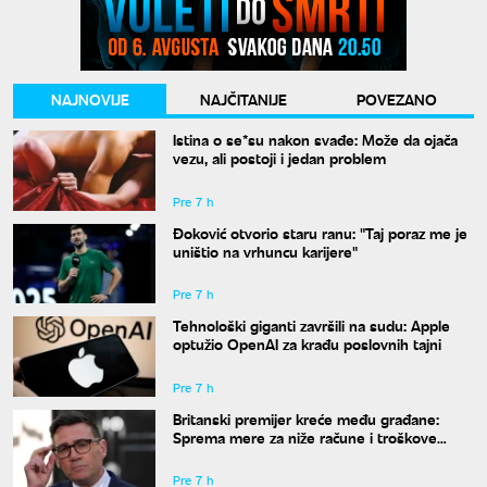
NAJNOVIJE
NAJČITANIJE
POVEZANO
Istina o se*su nakon svađe: Može da ojača
vezu, ali postoji i jedan problem
Pre 7 h
Đoković otvorio staru ranu: "Taj poraz me je
uništio na vrhuncu karijere"
Pre 7 h
Tehnološki giganti završili na sudu: Apple
optužio OpenAI za krađu poslovnih tajni
Pre 7 h
Britanski premijer kreće među građane:
Sprema mere za niže račune i troškove
života
Pre 7 h