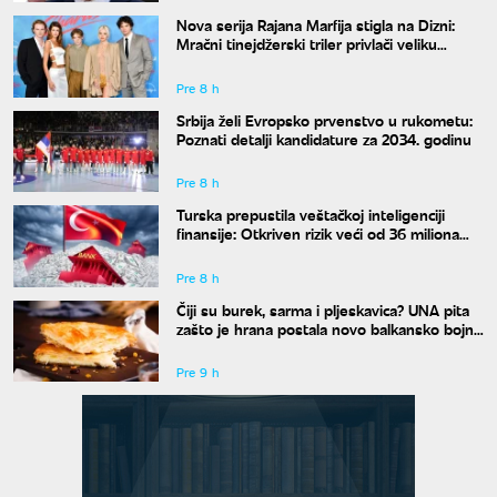
Nova serija Rajana Marfija stigla na Dizni:
Mračni tinejdžerski triler privlači veliku
pažnju
Pre 8 h
Srbija želi Evropsko prvenstvo u rukometu:
Poznati detalji kandidature za 2034. godinu
Pre 8 h
Turska prepustila veštačkoj inteligenciji
finansije: Otkriven rizik veći od 36 miliona
evra
Pre 8 h
Čiji su burek, sarma i pljeskavica? UNA pita
zašto je hrana postala novo balkansko bojno
polje
Pre 9 h