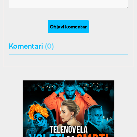
Objavi komentar
Komentari
(0)