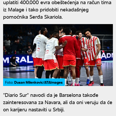
uplatiti 400.000 evra obeštećenja na račun tima
iz Malage i tako pridobiti nekadašnjeg
pomoćnika Serđa Skariola.
Dusan Milenkovic/ATAImages
Foto:
"Diario Sur" navodi da je Barselona takođe
zainteresovana za Navara, ali da oni veruju da će
on karijeru nastaviti u Srbiji.