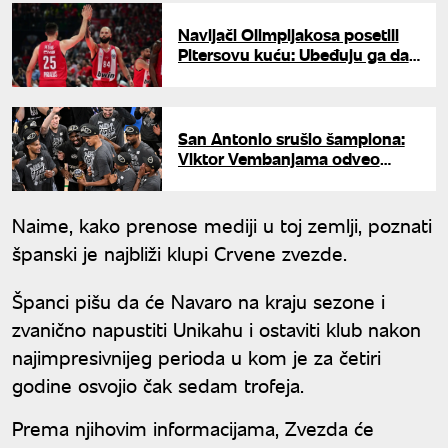
Navijači Olimpijakosa posetili
Pitersovu kuću: Ubeđuju ga da
ostane u Pireju
San Antonio srušio šampiona:
Viktor Vembanjama odveo
Sparse u NBA finale
Naime, kako prenose mediji u toj zemlji, poznati
španski je najbliži klupi Crvene zvezde.
Španci pišu da će Navaro na kraju sezone i
zvanično napustiti Unikahu i ostaviti klub nakon
najimpresivnijeg perioda u kom je za četiri
godine osvojio čak sedam trofeja.
Prema njihovim informacijama, Zvezda će