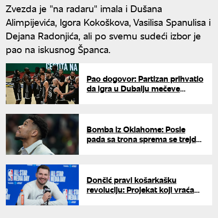
Zvezda je "na radaru" imala i Dušana
Alimpijevića, Igora Kokoškova, Vasilisa Spanulisa i
Dejana Radonjića, ali po svemu sudeći izbor je
pao na iskusnog Španca.
Pao dogovor: Partizan prihvatio
da igra u Dubaiju mečeve
finalne serije ABA lige
Bomba iz Oklahome: Posle
pada sa trona sprema se trejd
za Janisa Adetokumba
Dončić pravi košarkašku
revoluciju: Projekat koji vraća
Rim na mapu evropske košarke