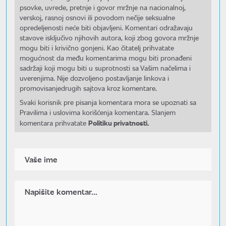
psovke, uvrede, pretnje i govor mržnje na nacionalnoj,
verskoj, rasnoj osnovi ili povodom nečije seksualne
opredeljenosti neće biti objavljeni. Komentari odražavaju
stavove isključivo njihovih autora, koji zbog govora mržnje
mogu biti i krivično gonjeni. Kao čitatelj prihvatate
mogućnost da među komentarima mogu biti pronađeni
sadržaji koji mogu biti u suprotnosti sa Vašim načelima i
uverenjima. Nije dozvoljeno postavljanje linkova i
promovisanjedrugih sajtova kroz komentare.
Svaki korisnik pre pisanja komentara mora se upoznati sa
Pravilima i uslovima korišćenja komentara. Slanjem
Politiku privatnosti.
komentara prihvatate