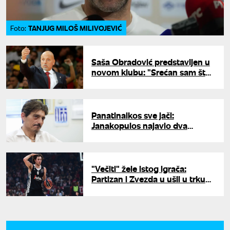
TANJUG MILOŠ MILIVOJEVIĆ
Foto:
Saša Obradović predstavljen u
novom klubu: "Srećan sam što
vidim strast kod navijača"
Panatinaikos sve jači:
Janakopulos najavio dva
pojačanja
"Večiti" žele istog igrača:
Partizan i Zvezda u ušli u trku
za Pajolu?