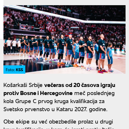
KSS
Foto:
Košarkaši Srbije
večeras od 20 časova igraju
protiv Bosne i Hercegovine
meč poslednjeg
kola Grupe C prvog kruga kvalifikacija za
Svetsko prvenstvo u Kataru 2027. godine.
Obe ekipe su već obezbedile prolaz u drugi