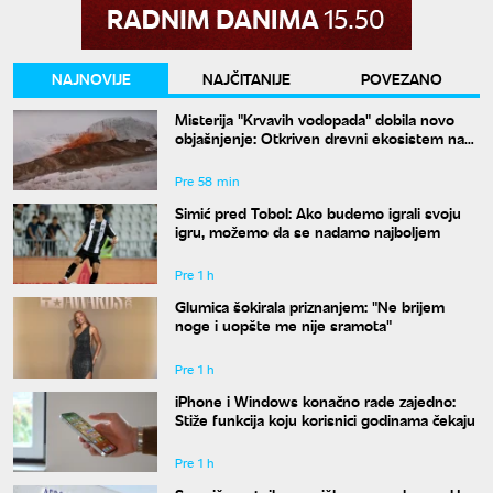
NAJNOVIJE
NAJČITANIJE
POVEZANO
Misterija "Krvavih vodopada" dobila novo
objašnjenje: Otkriven drevni ekosistem na
Antarktiku
Pre 58 min
Simić pred Tobol: Ako budemo igrali svoju
igru, možemo da se nadamo najboljem
Pre 1 h
Glumica šokirala priznanjem: "Ne brijem
noge i uopšte me nije sramota"
Pre 1 h
iPhone i Windows konačno rade zajedno:
Stiže funkcija koju korisnici godinama čekaju
Pre 1 h