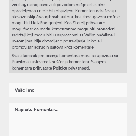
verskoj, rasnoj osnovi ili povodom nečije seksualne
opredeljenosti neće biti objavljeni. Komentari odražavaju
stavove isključivo njihovih autora, koji zbog govora mržnje
mogu biti i krivično gonjeni. Kao čitatelj prihvatate
mogućnost da među komentarima mogu biti pronađeni
sadržaji koji mogu biti u suprotnosti sa Vašim načelima i
uverenjima. Nije dozvoljeno postavljanje linkova i
promovisanjedrugih sajtova kroz komentare.
Svaki korisnik pre pisanja komentara mora se upoznati sa
Pravilima i uslovima korišćenja komentara. Slanjem
Politiku privatnosti.
komentara prihvatate