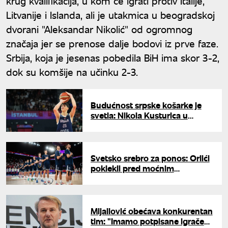
krug kvalifikacija, u kom će igrati protiv Italije,
Litvanije i Islanda, ali je utakmica u beogradskoj
dvorani "Aleksandar Nikolić" od ogromnog
značaja jer se prenose dalje bodovi iz prve faze.
Srbija, koja je jesenas pobedila BiH ima skor 3-2,
dok su komšije na učinku 2-3.
Budućnost srpske košarke je
svetla: Nikola Kusturica u
idealnoj petorci Svetskog
prvenstva
Svetsko srebro za ponos: Orlići
poklekli pred moćnim
Amerikancima u finalu
Mijailović obećava konkurentan
tim: "Imamo potpisane igrače