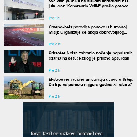
Sve više putnika na niškom aerodromu: U
julu kroz "Konstantin Veliki" prošlo gotovo
50.000 ljudi
Pre 1 h
Crveno-bela porodica ponovo u humanoj
misiji: Organizuje se akcija dobrovoljnog
davanja krvi
Pre 2 h
Kristofer Nolan zabranio nošenje popularnih
čizama na setu: Razlog je prilično apsurdan
Pre 2 h
Ekstremne vrućine uništavaju useve u Srbiji:
Da li je na pomolu najgora godina za ratare?
Pre 2 h