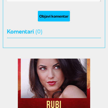
Objavi komentar
Komentari
(0)