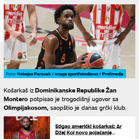
Nebojsa Parausic / imago sportfotodienst / Profimedia
Foto:
Košarkaš iz
Dominikanske Republike Žan
Montero
potpisao je trogodišnji ugovor sa
Olimpijakosom,
saopštio je danas grčki klub.
Stigao američki košarkaš: Ar
Džej Kol novo pojačanje
Olimpije iz Milana