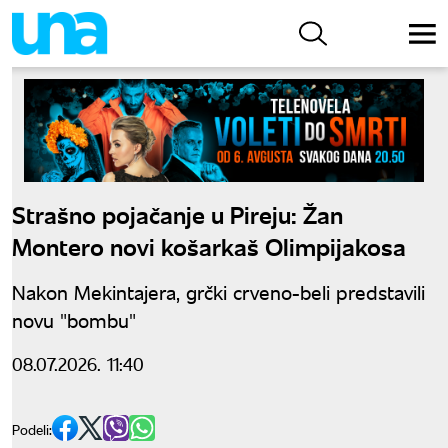
Strašno pojačanje u Pireju: Žan
Montero novi košarkaš Olimpijakosa
Nakon Mekintajera, grčki crveno-beli predstavili
novu "bombu"
08.07.2026. 11:40
Podeli: