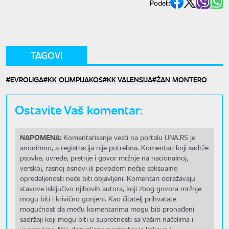
Podeli:
TAGOVI
EVROLIGA
KK OLIMPIJAKOS
KK VALENSIJA
ŽAN MONTERO
Ostavite Vaš komentar:
NAPOMENA:
Komentarisanje vesti na portalu UNA.RS je
anonimno, a registracija nije potrebna. Komentari koji sadrže
psovke, uvrede, pretnje i govor mržnje na nacionalnoj,
verskoj, rasnoj osnovi ili povodom nečije seksualne
opredeljenosti neće biti objavljeni. Komentari odražavaju
stavove isključivo njihovih autora, koji zbog govora mržnje
mogu biti i krivično gonjeni. Kao čitatelj prihvatate
mogućnost da među komentarima mogu biti pronađeni
sadržaji koji mogu biti u suprotnosti sa Vašim načelima i