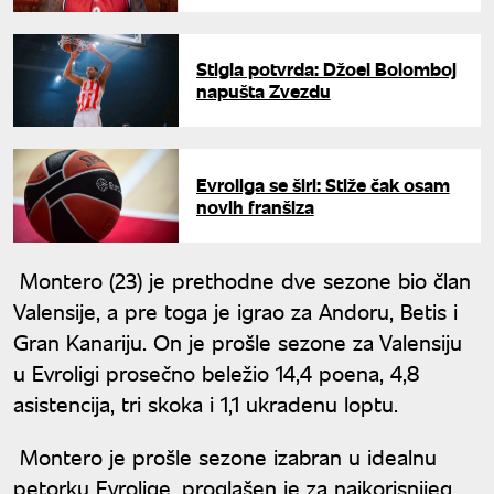
Stigla potvrda: Džoel Bolomboj
napušta Zvezdu
Evroliga se širi: Stiže čak osam
novih franšiza
Montero (23) je prethodne dve sezone bio član
Valensije, a pre toga je igrao za Andoru, Betis i
Gran Kanariju. On je prošle sezone za Valensiju
u Evroligi prosečno beležio 14,4 poena, 4,8
asistencija, tri skoka i 1,1 ukradenu loptu.
Montero je prošle sezone izabran u idealnu
petorku Evrolige, proglašen je za najkorisnijeg