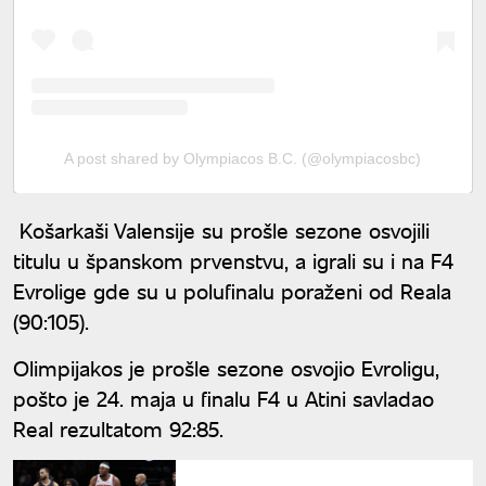
A post shared by Olympiacos B.C. (@olympiacosbc)
Košarkaši Valensije su prošle sezone osvojili
titulu u španskom prvenstvu, a igrali su i na F4
Evrolige gde su u polufinalu poraženi od Reala
(90:105).
Olimpijakos je prošle sezone osvojio Evroligu,
pošto je 24. maja u finalu F4 u Atini savladao
Real rezultatom 92:85.