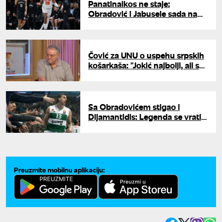
Panatinaikos ne staje:
Obradović i Jabusele sada na
istoj strani
Čović za UNU o uspehu srpskih
košarkaša: "Jokić najbolji, ali svi
zajedno smo pobedili, U17
sjajna generacija"
Sa Obradovićem stigao i
Dijamantidis: Legenda se vratila
u Panatinaikos
Preuzmite mobilnu aplikaciju: