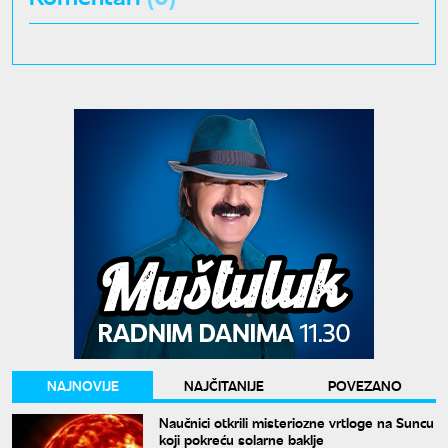
NAJNOVIJE
NAJČITANIJE
POVEZANO
Naučnici otkrili misteriozne vrtloge na Suncu
koji pokreću solarne baklje