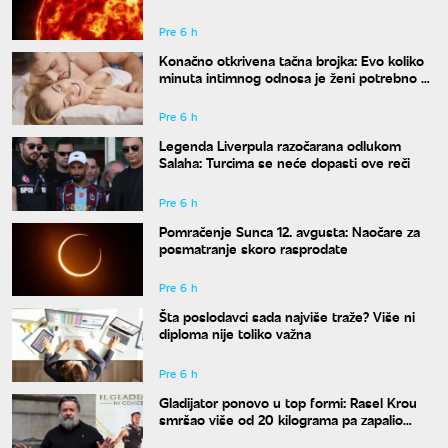
Pre 6 h
Konačno otkrivena tačna brojka: Evo koliko
minuta intimnog odnosa je ženi potrebno da
bi bila potpuno zadovoljna
Pre 6 h
Legenda Liverpula razočarana odlukom
Salaha: Turcima se neće dopasti ove reči
Pre 6 h
Pomračenje Sunca 12. avgusta: Naočare za
posmatranje skoro rasprodate
Pre 6 h
Šta poslodavci sada najviše traže? Više ni
diploma nije toliko važna
Pre 6 h
Gladijator ponovo u top formi: Rasel Krou
smršao više od 20 kilograma pa zapalio
društvene mreže novim izgledom