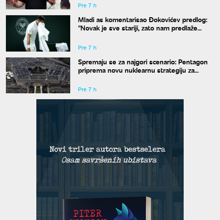
Pre 7 h
Mladi as komentarisao Đokovićev predlog:
"Novak je sve stariji, zato nam predlaže
kraće mečeve"
Pre 7 h
Spremaju se za najgori scenario: Pentagon
priprema novu nuklearnu strategiju za
eventualni sukob sa Rusijom i Kinom
Pre 7 h